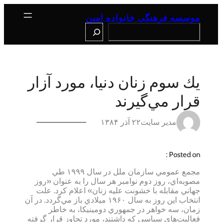
رفتن
به
موسسه فرهنگی خانواده امین
محتوا
Search
يك سوم زنان دنيا، مورد آزار
قرار مي‌گيرند
مدیر سایت
۲۲ آذر ۱۳۸۴
Posted on :
مجمع عمومي سازمان ملل در سال ۱۹۹۹ طي
مصوبه‌اي، روز دوم نوامبر هر سال را به عنوان «روز
جهاني مقابله با خشونت عليه زنان» اعلام كرد. علت
انتخاب اين روز به سال ۱۹۶۰ ميلادي باز مي‌گردد. در آن
زمان، سه خواهر در جمهوري دومينيكا، به خاطر
فعاليت‌هاي سياسي كه داشتند، مورد تجاوز قرار گرفته