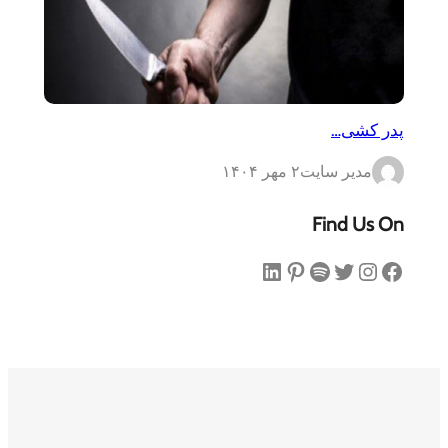
پدر کشی…
مدیر سایت
۲ مهر ۱۴۰۴
Find Us On
فیس‌بوک
اینستاگرم
توییتر
اسپاتیفای
پینترست
لینکداین