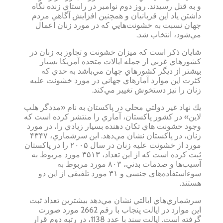
و به قتل رسيدند. روز دوم نوامبر در راستاي زنده نگاه
داشتن ياد اين قربانيان و همچنين افزايش آگاهي مردم
جهان نسبت به خشونت‌هايي كه در مورد زنان اعمال
مي‌شود، انتخاب شد.
شايان ذكر است كه ميزان خشونت و تجاوز به زنان در
كشورهاي غربي از جمله ايالات متحده آمريكا بسيار
بيشتر از ديگر كشورهاي جهان مي‌باشد به حدي كه
كثرت اين موارد آمارهاي جهاني در مورد خشونت عليه
زنان را نيز دستخوش تغيير مي‌كند.
يك نهاد غير دولتي محلي در پاكستان به نام «مددگر هلپ
لاين» در كشور پاكستان، آماري را منتشر كرده است كه
وجود خشونت ‌هاي تكان دهنده بسيار زيادي را، در مورد
زنان، در پاكستان نشان مي‌دهد. اين سرشماري، ۴۳۴۷
مورد از خشونت عليه زنان در سال ۲۰۰۵ را در پاكستان
ثبت كرده است كه از اين تعداد، ۳۵۱۳ مورد مربوط به
آسيب‌ها و صدمات بدني، ۸۰۳ مورد مربوط به
سوءاستفاده‌هاي جنسي و ۳۱ مورد تلفيقي از اين دو
هستند.
سرشماري‌هاي ايالتي نشان مي‌دهد بيشترين تعداد ثبت
اين موارد در ايالت پنجاب با رقم 2662 مورد صورت
گرفته است. ايالت سند با عدد 1138، در رتبه دوم قرار