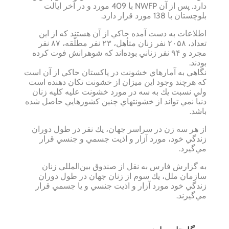
دارد. پس از آن NWFP با 409 مورد و در آخر ايالت
بلوچستان با 138 مورد قرار دارد.
اطلاعات به دست آمده حاكي از آن هستند كه از اين
تعداد، ۲۰۵۸ نفر زنان متأهل، ۲۳ نفر مطلّقه، ۸۷ نفر
مجرد و ۹۴ نفر زناني بوده‌اند كه شوهرانش فوت كرده
بودند.
نگاهي به آمارهاي خشونت در پاكستان حاكي از آن است
كه هرچند وجود اين ميزان از خشونت تكان دهنده است
ولي نسبت يك به سه در مورد خشونت عليه كليه زنان
دنيا نمي تواند از خشونتهاي چنين كشورهايي حاصل شده
باشد.
از هر سه زن در سراسر جهان، يك نفر در طول دوران
زندگي خود، مورد آزار و اذيت جسمي و جنسي قرار
مي‌گيرد.
به گزارش فارس به نقل از صندوق بين‌المللي زنان
سازمان ملل، يك سوم از زنان جهان در طول دوران
زندگي خود مورد آزار و اذيت جنسي و يا جسمي قرار
مي‌گيرند.