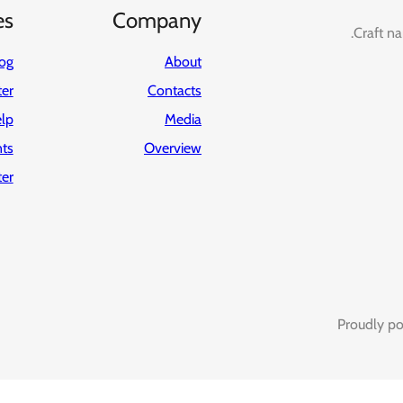
es
Company
Craft na
og
About
ter
Contacts
lp
Media
ts
Overview
er
Proudly p