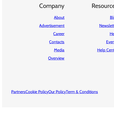
Company
Resourc
About
Bl
Advertisement
Newslet
Career
He
Contacts
Even
Media
Help Cent
Overview
Partners
Cookie Policy
Our Policy
Term & Conditions