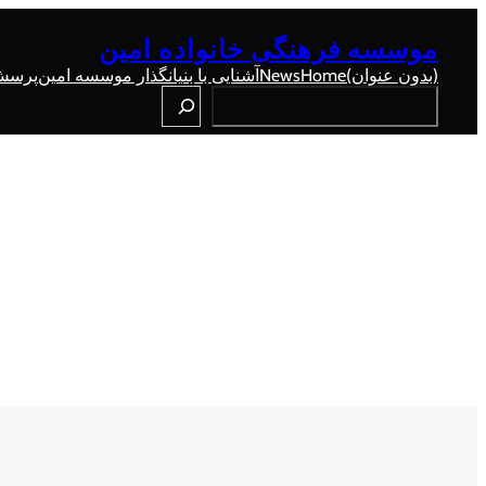
رفتن
به
موسسه فرهنگی خانواده امین
محتوا
(بدون عنوان)
Home
News
آشنایی با بنیانگذار موسسه امین
پرسش 
Search