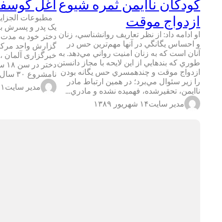
كودكان ناايمن ثمره شيوع
آغل گوسفن
ازدواج موقت
مطبوعات الجزایر
یک پدر و پسرش به 
او ادامه داد: از نظر تعاريف روانشناسي، زنان
و احساس يگانگي در آنها مهم‌ترين حس در
گزارش واحد مرکزی
آنان است كه به زنان امنيت رواني مي‌دهد. به
خبرگزاری آلمان ، 
طوري كه بندهايي از اين لايحه با مجاز دانستن
دختر
ازدواج موقت و چندهمسري حس يگانه بودن
نامشروع ۳۰ سال در آغل گوسفندان در…
را زير سئوال مي‌برد؛ در همين ارتباط مادر
مدیر سایت
۲۱ اردیبهش
ناايمن، تحقيرشده، فهميده نشده و مادري…
مدیر سایت
۱۴ شهریور ۱۳۸۹