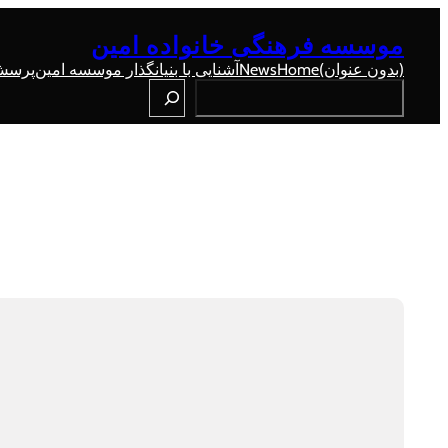
رفتن
به
موسسه فرهنگی خانواده امین
محتوا
(بدون عنوان)
Home
News
آشنایی با بنیانگذار موسسه امین
پرسش 
Search