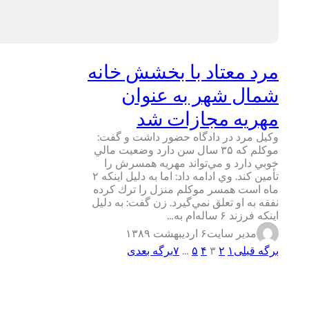
مرد معتاد با بخشش خانه
شمال شهر به عنوان
مهريه مجازات شد
وكيل مرد در دادگاه حضور داشت و گفت:
موكلم كه ۳۵ سال سن دارد وضعيت مالي
خوبي دارد و مي‌تواند مهريه همسرش را
تأمين كند. وي ادامه داد: اما به دليل اينكه ۲
ماه است همسر موكلم منزل را ترك كرده
نفقه به او تعلق نمي‌گيرد. زن گفت: به دليل
اينكه فرزند ۶ ساله‌ام به…
مدیر سایت
۶ اردیبهشت ۱۳۸۹
برگه قبلی
۱
۲
۳
۴
۵
…
۷
برگه بعدی