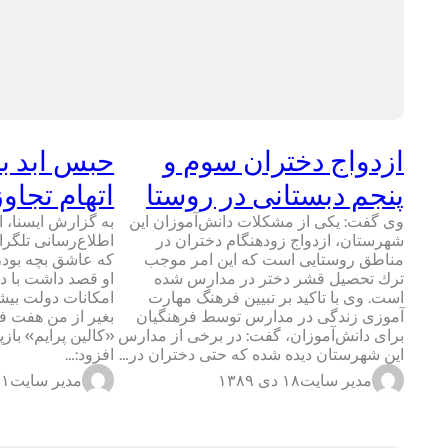
ازدواج دختران سوم و
حبس ابد بر
پنجم دبستانی در روستا
اتهام تجاو
وی گفت: یكی از مشكلات دانش‌آموزان این
به گزارش ایسنا، ای
شهرستان، ازدواج زودهنگام دختران در
اطلاع‌رسانی تلگر
مناطق روستایی است كه این امر موجب
که عاشق بچه بود، 
ترك تحصیل قشر دختر در مدارس شده
او قصد داشت با دا
است. وی با تاكید بر تبیین فرهنگ مهارت
امکانات دولت بیشتر
آموزی زندگی در مدارس توسط فرهنگیان
بغیر از من هفت فر
برای دانش‌آموزان، گفت: در برخی از مدارس
«کالین پرایم» باز
این شهرستان دیده شده كه حتی دختران در…
افزود:…
مدیر سایت
۱۸ دی ۱۳۸۹
مدیر سایت
۱ دی ۱۳۸۹