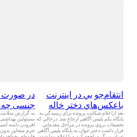
انتقام‌جو يي در اينترنت
در صورت و
باعكس‌هاي دختر خاله
جنسی چه ب
بعد ازاعلام شکايت پرونده براي رسيدگي به
به گزارش سلامت ن
پايگاه يکم پليس آگاهي ارجاع شد. درحالي که
مسئولین بهداشتی،
تحقيقات بروي پرونده در مراحل مقدماتي
افزودن دامنه آسی
قرار داشت دختر جوان به پايگاه پليس آگاهي
جرم متجاوز بدون
تهران بزرگ مراجعه کرد و با اعلام پيدا شدن
فایده‌ای نخواهد 