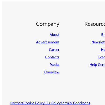
Company
Resourc
About
Bl
Advertisement
Newslet
Career
He
Contacts
Even
Media
Help Cent
Overview
Partners
Cookie Policy
Our Policy
Term & Conditions