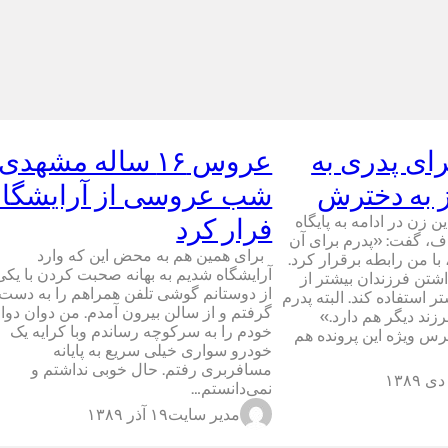
ای پدری به
عروس ۱۶ ساله مشهدی
ز به دخترش
شب عروسی از آرایشگاه
ن زن در ادامه به پایگاه
فرار کرد
اف، گفت: «پدرم برای آن
برای همین هم به محض این که وارد
با من رابطه برقرار کرد.
آرایشگاه شدیم به بهانه صحبت کردن با یکی
شتن فرزندان بیشتر از
از دوستانم گوشی تلفن همراهم را به دست
 استفاده کند. البته پدرم
گرفتم و از سالن بیرون آمدم. من دوان دوا
زند دیگر هم دارد.»
خودم را به سرکوچه رساندم وبا کرایه یک
پرس ویژه این پرونده هم
خودرو سواری خیلی سریع به پایانه
مسافربری رفتم. حال خوبی نداشتم و
نمی‌دانستم…
مدیر سایت
۱۹ آذر ۱۳۸۹