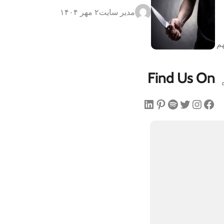
مدیر سایت
۲ مهر ۱۴۰۴
هم
Find Us On
فیس‌بوک
اینستاگرم
توییتر
اسپاتیفای
پینترست
لینکداین