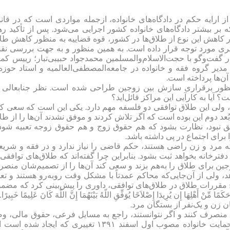
 ارایه حکم در دادگاه‌های خانواده، ازجمله مواردی است که در قان
ر بیشتر دادگاه‌های خانواده کشور اجرایی می‌شود. پس از تأکید ره
 کاهش این نوع از طلاق‌ها در کشور، قوه قضاییه به منظور کاهش طل
شتری مورد توجه قرار داده است. به همین منظور و به جهت بررسی ن
فت‌وگو با حجت‌الاسلام‌والمسلمین محمدجواد حبیبی‌تبار؛ رییس کمی
ر گروه فقه و خانواده در جامعه‌المصطفی‌العالمیه و استاد حوزه
آن‌ها پرداخته است.
منظور برقراری سازش بین زوجین طراحی شده است. نظر جنابعالی 
آیا به کارآیی این مراکز قائل‌اید؟
، ولی این طلاق توافقی دو فلسفه مهم دارد. یکی این است که سعی کن
عد دوم این بوده ‌است که اگر تلاش کردند و موفق نشدند آن‌ها را از طل
وافق نبود، نظارت بشود که هم حقوق زوج و هم حقوق زوجه تعبیه شود
برای اجتماع در پی داشته باشد.
که مرد و زن راضی هستند، حکم قاضی را نیاز ندارد و در فقه و شری
ترخانه بخواهد ثبت بشود. بنابراین چرا گفته‌اند که طلاق‌های توافقی 
زوجین برای طلاق را به‌هم بزند و سعی کند آن‌ها را از تصمیم‌شان منص
د، ولی از آن‌جایی‌که محاکم عمدتاً با مشکل وقت روبه‌رو هستند و تعد
صلاح مقررات طلاق در طلاق‌های توافقی، داوری را پیش‌بینی کرد که مضم
 مِّنْ أَهْلِهَا إِن يُرِيدَا إِصْلاَحًا يُوَفِّقِ اللّهُ بَيْنَهُمَا إِنَّ اللّهَ كَانَ عَلِيمًا خَبِيرًا
 زن و یک‌نفر از بستگان مرد.
اق منصرف کنند و اگر نتوانستند، راجع به مسایل فرعی، حقوق مالی، و
فرزندان مشترک و … بین طرفین ایجاد توافق کنند. در قانون حمایت خانواده مصوب اول اسفند ۱۳۹۱ تغییری که ایجاد شد