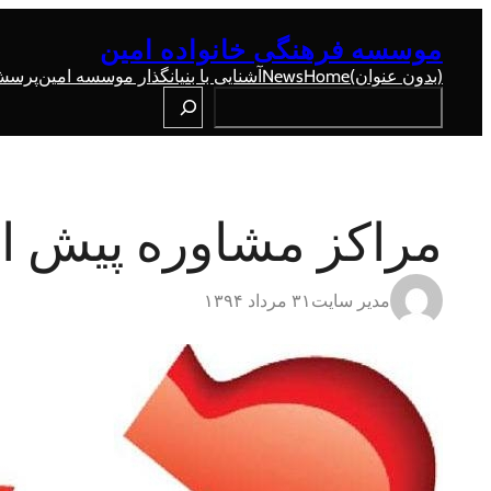
رفتن
به
موسسه فرهنگی خانواده امین
محتوا
(بدون عنوان)
Home
News
آشنایی با بنیانگذار موسسه امین
پرسش 
Search
مراکز مشاوره پیش ا
مدیر سایت
۳۱ مرداد ۱۳۹۴