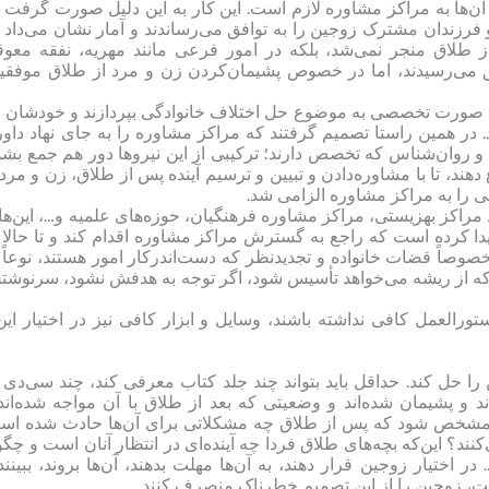
آن‌ها به مراکز مشاوره لازم است. این کار به این دلیل صورت گرفت 
 فرزندان مشترک زوجین را به توافق می‌رساندند و آمار نشان می‌داد 
 طلاق منجر نمی‌شد، بلکه در امور فرعی مانند مهریه، نفقه معوق
فق می‌رسیدند، اما در خصوص پشیمان‌کردن زن و مرد از طلاق موفقی
 صورت تخصصی به موضوع حل اختلاف خانوادگی بپردازند و خودشان ن
. در همین راستا تصمیم گرفتند که مراکز مشاوره را به جای نهاد داو
 و روان‌شناس که تخصص دارند؛ ترکیبی از این نیروها دور هم جمع بشو
هند، تا با مشاوره‌دادن و تبیین و ترسیم آینده پس از طلاق، زن و مرد 
قی را به مراکز مشاوره الزامی شد.
 مراکز بهزیستی، مراکز مشاوره فرهنگیان، حوزه‌های علمیه و…، این‌ها 
یدا کرده است که راجع به گسترش مراکز مشاوره اقدام کند و تا حالا 
ً قضات خانواده و تجدیدنظر که دست‌اندرکار امور هستند، نوعاً 
ان که از ریشه می‌خواهد تأسیس شود، اگر توجه به هدفش نشود، سرنوش
تورالعمل کافی نداشته باشند، وسایل و ابزار کافی نیز در اختیار این‌
را حل کند. حداقل باید بتواند چند جلد کتاب معرفی کند، چند سی‌دی 
ند و پشیمان شده‌اند و وضعیتی که بعد از طلاق با آن مواجه شده‌اند
د و مشخص شود که پس از طلاق چه مشکلاتی برای آن‌ها حادث شده اس
ند؟ این‌که بچه‌های طلاق فردا چه آینده‌ای در انتظار آنان است و چگو
 اختیار زوجین قرار دهند، به آن‌ها مهلت بدهند، آن‌ها بروند، ببینند
است، زوجین را از این تصمیم خطرناک منصرف کنند.