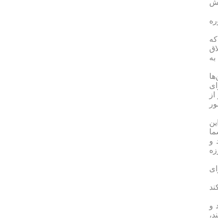
لش
ره
که
اق
به
ها
ای
از
ور
ین
ما
 و
زه
ای
ند
 و
د،