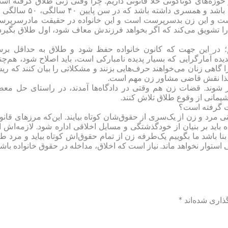
حوزه‌های گوناگونی خلأ قانونی داریم. چرا وقتی زنی طلاق گرفته اس
می‌گوییم فرزندش معافی خدمت بگیرد، ولی اگر طلاق نگرفته باشد و همسری داشته باشد که در سن 
عار است و این زن بدسرپرست است و این خانواده در حقیقت مادرسرپر
را تشویق می‌کند که اگر بخواهد فرزندش معاف شود، اول طلاق بگیرد 
یم؛ در این جهت که کانون خانواده حفظ شود و طلاق به حداقل برس
دیده آمارگرایی که بسیار پدیده نامبارکی است، باید اصلاح شود، هم‌چن
 گاهی زنان می‌خواهند حرف‌هایی بزنند و مشکلاتی را بیان کنند که ری
؛ لذا نقش قاضی مشاور زن مهم است.
ر شوند. قضات زن هم وقتی در دادگاه‌ها آمدند، در راستای حل مع
پشیمانی از وقوع طلاق تلاش کنند.
ت گرفته است؟
مرد و زن از یک‌سری از حقوق‌شان کوتاه بیایند. این‌که مرزهای قانو
 باید بر بنیان از خودگذشتگی و مسایل اخلاقی اداره شود. لازمه‌اش ا
ا باشد ما بگوییم یک‌طرفه زن از تمام حقوق‌اش کوتاه بیاید و مرد ط
ی استوار نخواهد ماند. نیاز است که اخلاق، مداخله در حقوق خانواده باشد
ذاری شده‌اند
*