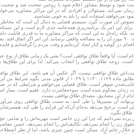
 صحبت شود و توسط مشاور اعلام شود با زوجین صحبت شد و صحبت 
رمان نمی‌کند. مسئولان و افرادی که در این مراکز مشاوره می‌خواه
ود می‌خواهند استفاده کنند را باید به خوبی بشناسند.
در خصوص آن صورت گیرد. سیستم قضایی به دنبال آن است که مخاطر
 برای این امر یک برنامه‌ریزی همه‌جانبه جدی لازم است و این مسئله 
 بلکه راه‌حل به این است که مراکز مشاوره ما به قدری قابلیت داش
باشند که مثلاً از ۱۰۰ مورد طلاق توافقی که ارجاع داده می شود، ۹۰ مورد آن را به مصالحه واقعی برسانند. این امر اگر اتفاق افتد،
ه‌ای در گوشه و کنار ایجاد کرده‌ایم و وقت مردم را گرفته‌ایم و فایده‌
جام است، آیا واقعاً طلاق توافقی است؟ یعنی یک زمانی طلاق از نوع ع
، زوجه طلاق توافقی را انتخاب می‌کند؛ لذا برای این طلاق‌ها با
اهیت‌اش طلاق توافقی نیست. اگر عکس آن هم باشد، این طلاق تواف
نیست. زن ممکن است خواستار طلاق باشد و مرد نباشد؛ لذا مطابق ماده ۱۱۲۹، ۱۱۳۰ یا ۱۰۲۹ از قانون مدنی بگوید شرایط م
ایب‌شدن شوهر است، طلاق قضایی می‌خواهم و شرایطی که در ض
ثلاً شوهرم معتاد است، زندان محکوم شده است، سوءمعاشرت دارد، عقیم است، بیمار ا
‌کدام از این مصادیق، مصداق طلاق توافقی نیست.
توانند آن مسیرها را طی کنند، به سمت طلاق توافقی روی می‌آورن
ی است، ترجیح می‌دهد به‌جای آن‌که این فرآیند را طی کند، همسرشان 
 طلاق بگیرد.
 پس پرده نمی‌دانیم که چرا این زن حاضر است مهریه‌اش را و تمامی حق
وق زن را انجام نمی‌دهد، تکالیف‌اش را انجام نمی‌دهد، حسن معاش
م حلال، جانم آزاد. ممکن است چنین چیزی باشد، اما از نظر اصطلاح