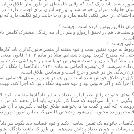
وز باشند. باید درک کنند که وقتی جامعه‌ای این‌طور آمار طلاق در آن با
ن خانواده متزلزل خواهد شد و این چه آثاری برای اجتماع دارد؟ در 
ماعی را حس نکند، فایده ندارد و آن‌جا حالت رفع تکلیف دارد که نوع
ن بحران طلاق روبه‌رو کرده است، چیست؟
 سنت‌ها، هم در تحقق ازدواج و هم در ادامه زندگی مشترک کاهش یاف
است.
قضایی چیست ؟
وط به حوزه تقنین است و قوه مقننه از منظر قانون‌گذاری باید کارها
را انجام دهد. گاهی خلأهای قانونی بوده است. البته الان در مباحثی که مطرح کردید بهبود داشته‌ایم. مثلاً در ما
مثلاً قبلاً تا زن از دست شوهرش دو یا سه بار خودکشی نکرده بود
مدارک آن در بیمارستان موجود نبود، اجازه طلاق عسر و حرجی داده نمی‌شد. الان تبصره الحاقی به ماده ۱۱۳۰، دادگاه‌ها
ه زن زندگی‌اش در عسر و حرج است و مصادیق طلاق است.
زن وکیل در طلاق خودش شده است، این هم در همین راستای اقداماتی ا
جرا کند و اگر قانونی بود و قوه قضاییه مکلف بود که اجرا کند، نوبت 
های خانواده را از نظر آمار و تعداد با سایر دادگاه‌ها مقایسه کرد. ال
می‌گویند دادگاه خانواده شما چند پرونده را مخ
ونده‌ای که آمد و گفت ما می‌خواهیم طلاق توافقی بگیریم، با آن ظ
ین قیمت پرونده مختومه می‌شود و شخص قاضی که به این صورت پرونده‌
اه‌های خانواده یک تغییر اساسی بکند و قوه قضاییه باید بگوید هر دادگ
تی برساند، به همان تعداد پاداش می‌‌دهم. این‌طور که باشد، دادگاه تشو