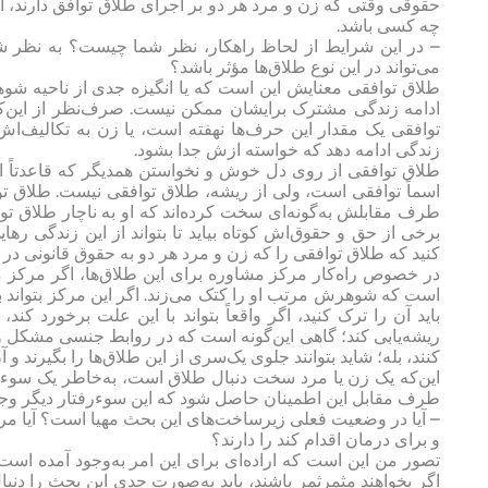
حقوقی وقتی که زن و مرد هر دو بر اجرای طلاق توافق دارند، ا
چه کسی باشد.
– در این شرایط از لحاظ راهکار، نظر شما چیست؟ به نظر ش
می‌تواند در این نوع طلاق‌ها مؤثر باشد؟
طلاق توافقی معنایش این است که یا انگیزه جدی از ناحیه شوهر ی
ادامه زندگی مشترک برایشان ممکن نیست. صرف‌نظر از این‌که
توافقی یک مقدار این حرف‌ها نهفته است، یا زن به تکالیف‌اش
زندگی ادامه دهد که خواسته ازش جدا بشود.
طلاق توافقی از روی دل خوش و نخواستن همدیگر که قاعدتاً اتفا
اسماً توافقی است، ولی از ریشه، طلاق توافقی نیست. طلاق تو
طرف مقابلش به‌گونه‌ای سخت کرده‌اند که او به ناچار طلاق تو
برخی از حق و حقوق‌اش کوتاه بیاید تا بتواند از این زندگی رها
کنید که طلاق توافقی را که زن و مرد هر دو به حقوق قانونی در
در خصوص راه‌کار مرکز مشاوره برای این طلاق‌ها، اگر مرکز مش
است که شوهرش مرتب او را کتک می‌زند. اگر این مرکز بتواند ب
باید آن را ترک کنید، اگر واقعاً بتواند با این علت برخورد کن
ریشه‌یابی کند؛ گاهی این‌گونه است که در روابط جنسی مشکل وجود د
کنند، بله؛ شاید بتوانند جلوی یک‌سری از این طلاق‌ها را بگیرند و آ
این‌که یک زن یا مرد سخت دنبال طلاق است، به‌خاطر یک سوءرفت
طرف مقابل این اطمینان حاصل شود که این سوءرفتار دیگر وجود 
– آیا در وضعیت فعلی زیرساخت‌های این بحث مهیا است؟ آیا مراک
و برای درمان اقدام کند را دارند؟
تصور من این است که اراده‌ای برای این امر به‌وجود آمده اس
اگر بخواهند مثمرثمر باشند، باید به‌صورت جدی این بحث را دن