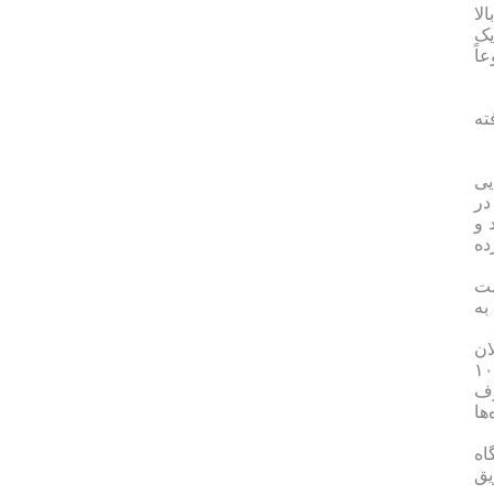
لا
یک
اً
ته
یی
ده ۱۱۰۳ قانون مدنی در
 و
 را مکلف کرده
ست
به
ان
تومه کردید؟ اگر بگویی ۱۰۰ تا، می‌گویند که شما کار نکردی، باید آمار بدهند که من ۱۰۰
رف
ها
اه
یق