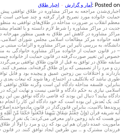
Posted on :
آمار و گزارش
اخبار طلاق
اجباری‌شدن مراجعه به مراکز مشاوره در طلاق توافقی پیش از
حمایت خانواده مورد تصریح قرار گرفته و چند صباحی است که ب
معظم انقلاب بر ضرورت مداخله در طلاق‌های توافقی به منظور
جدیت در مراکز مشاوره را شرط لازم دانسته و با اهتمام بی
مراکز مشاوره در کاهش امر طلاق به همین منظور مهرخانه در گ
فقه خانواده مرکز مطالعات اسلامی مجلس شورای اسلامی، مدی
دانشگاه، به بررسی تأثیر این مراکز مشاوره و الزامات مبتنی بر 
– در قانون حمایت از خانواده مراکز مشاوره خانوادگی به 
خصوص این تغییر صورت‌گرفته در قانون حمایت از خانواده چیست؟ 
سابقه طلاق در توافق به قبل از قانون طلاق توافقی برمی‌گردد
زن و مرد را از تصمیمی که برای طلاق گرفته‌اند، منصرف کنند. بُ
بازدارند و اختلافات بین زوجین عمیق و پیچیده بود و قابل ت
طوری نباشد که بلاتکلیف در اجتماع، رها شوند که تبعات بعدی را 
بنابراین، فلسفه مداخله دادگاه این است وگرنه طلاق توافقی 
اسلامی نیازی به حکم دادگاه و قاضی نیست و نهایت این‌که در دف
دادگاه بیایند؟ دنبال این بودند که قاضی دادگاه توافق بین این 
کند. یک بُعدش این بوده است که خود دادگاه این کار را انجام ده
پرونده‌ها بالاست، بنابراین قانون‌گذار در قانون ماده‌واحده ا
آیه شریفه قرآن (وَإِنْ خِفْتُمْ شِقَاقَ بَيْنِهِمَا فَابْعَثُواْ حَكَمًا مِّنْ أَهْلِهِ وَحَكَمًا
نیز هست که باید زوجین داور معرفی می‌کردند؛ یک نفر از بستگان
مأموریت عمده داوران هم این بود که زن و مرد را اولاً از طل