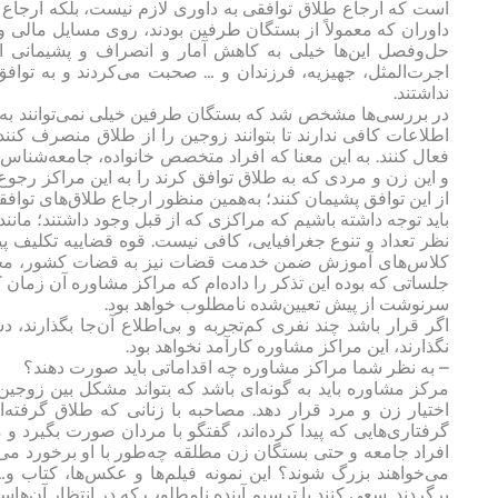
است که ارجاع طلاق توافقی به داوری لازم نیست، بلکه ارجاع 
داوران که معمولاً از بستگان طرفین بودند، روی مسایل مالی و
حل‌وفصل این‌ها خیلی به کاهش آمار و انصراف و پشیمانی از
اجرت‌‌المثل، جهیزیه، فرزندان و … صحبت می‌کردند و به توا
نداشتند.
در بررسی‌ها مشخص شد که بستگان طرفین خیلی نمی‌توانند به
اطلاعات کافی ندارند تا بتوانند زوجین را از طلاق منصرف کنند
فعال کنند. به این معنا که افراد متخصص خانواده، جامعه‌شناس
و این زن و مردی که به طلاق توافق کرند را به این مراکز رجوع د
از این توافق پشیمان کنند؛ به‌همین منظور ارجاع طلاق‌های تواف
باید توجه داشته باشیم که مراکزی که از قبل وجود داشتند؛ مانند
نظر تعداد و تنوع جغرافیایی، کافی نیست. قوه قضاییه تکلیف پ
کلاس‌های آموزش ضمن خدمت قضات نیز به قضات کشور، مخصوصا
جلساتی که بوده این تذکر را داده‌ام که مراکز مشاوره آن زم
سرنوشت از پیش‌ تعیین‌شده نامطلوب خواهد بود.
اگر قرار باشد چند نفری کم‌تجربه و بی‌اطلاع آن‌جا بگذارند، دس
نگذارند، این مراکز مشاوره کارآمد نخواهد بود.
– به نظر شما مراکز مشاوره چه اقداماتی باید صورت دهند؟
مرکز مشاوره باید به گونه‌ای باشد که بتواند مشکل بین زوجین 
اختیار زن و مرد قرار دهد. مصاحبه با زنانی که طلاق گرفته‌ا
گرفتاری‌هایی که پیدا کرده‌اند، گفتگو با مردان صورت بگیر
افراد جامعه و حتی بستگان زن مطلقه چه‌طور با او برخورد می‌کن
می‌خواهند بزرگ شوند؟ این نمونه فیلم‌ها و عکس‌ها، کتاب و… در
برگردند. سعی کنند با ترسیم آینده نامطلوب که در انتظار آن‌ه