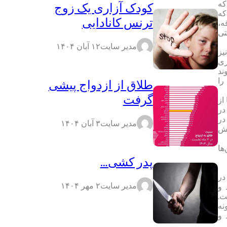
که
کودک آزاری یک زوج
که
ترنس کانادایی
ه،
تی
مدیر سایت
۱۲ آبان ۱۴۰۴
یز
ری
ند
را
طلاق از ازدواج پیشی
گرفت
از
در
در
مدیر سایت
۳ آبان ۱۴۰۴
تش
ها
پدر کشی…
در
مدیر سایت
۲ مهر ۱۴۰۴
 و
ت.
نه
 و