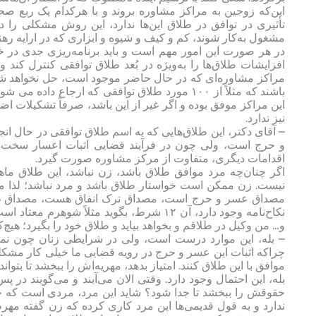
این‌که زوجین به مراکز مشاوره بروند و با هرکدام یک ربع
تأثیری در توافق در طلاق این‌ها ندارد، این روش مشکلی را د
مشغول به‌کار شوند، کم و کیف و شیوه و ابزاری که در ارایه رهنم
در هر صورت این‌ امور مهم است و باید برنامه‌‌ریزی جدی 
افزایشات طلاق‌ها را به‌ویژه در بُعد طلاق توافقی کنترل کند و
مراکز مشاوره‌ای که در حال حاضر موجود است، حل نخواهد شد،
این مراکز موفق بوده و اگر غیر از این باشد، صرفاً تشکیلات اضاف
نیز ندارد.
– آقای دکتر، این طلاق‌هایی که به اسم طلاق توافقی در حال ان
و حرج است، ولی چون در فرآیند قضایی اثبات اعسار سخت است
اقدامات دیگری، متفاوت از مرکز مشاوره صورت گیرد.
اگر چنان‌چه مرد موافق طلاق باشد، زن نباشد، این طلاق م
مصداق عسر و حرج است، مصداق ترک انفاق هست، مصداق غ
نکاح‌نامه وجود دارد، آن ۱۲ شرط، بگوید م
و… من وکیل در طلاقم و بخواهد بیاید و طلاق خود را بگیرد؛ هیچ
– بله، این موارد درست است، ولی در شرایطی زنان چون نمی‌
چراکه اثبات این عسر و حرج در رویه‌ قضایی ما خیلی کار مشکل
موافق با این طلاق کنند. امتیاز بدهد، مهریه‌اش را ببخشد تا بتواند
بله، این احتمال وجود دارد. وقتی الان می‌آیند و می‌گویند در
حقوقش را ببخشد تا جدا شود؟ شاید این مرد، مردی است که حق
ندارد و به قول قدیمی‌ها این مرد کاری کرده که زن گفته مهر