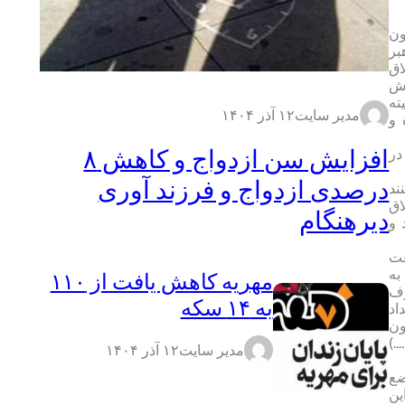
ون
بر
اق
قش
ته
مدیر سایت
۱۲ آذر ۱۴۰۴
 و
افزایش سن ازدواج و کاهش ۸
در
درصدی ازدواج و فرزند آوری
ند
اق
دیرهنگام
 و
عت
به
مهریه کاهش یافت از ۱۱۰
رف
به ۱۴ سکه
اد
ون
…..)
مدیر سایت
۱۲ آذر ۱۴۰۴
ضع
ه است این