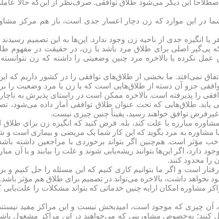
صطلاحاً این دیگر می‌شود طلاق توافقی. صرف‌نظر از این‌که حالا عام
ما در این موارد که زن دچار اعسار جدی است، باز هم مرکز مشاو
ا انگیزه جدی از ناحیه زن وجود ندارد. این‌ها به این تصمیم رسیدند 
 پی‌گیر اصلی برای طلاق مرد باشد یا زن، در حقیقت در مفهوم طل
 عمل نکرده یا بالاخره مرد چنین وضعیتی را داشته که زن نتوانسته 
ق نمی‌افتد. ما بخشی از طلاق‌های توافقی را در کشور داریم که این‌
افقی جزو آن دسته از طلاق‌هایی است که یا زن یا مرد وضعیت را بر
افقی را پذیرفته است. بالاخره ممکن است در راستای پذیرش به ناچار 
یی یابد. طلاق‌هایی که تحت عنوان طلاق توافقی آمار داده می‌شود، تص
 غیرفرض توافق خواهند رسید، یقیناً چنین چیزی نیست.
اوره مبارزه با علت کند، بله. فرض کنید که انگیزه زن برای طلاق ا
ا مشاوره به مرد بگوید که این کار شما یک مریضی و بیماری است و ش
د، خب مؤثر است. هم‌چنین اگر بتواند برخوردی با مراجعین داشته باشد
ارد، اگر این‌ها بتوانند ریشه‌یابی شوند و علت را بیابند و با آن مبار
ن را محدود کنند.
ار است و اگر ما بتوانیم کاری کنیم که این مسئله را حل کنیم و بر
نخواهد داشت، بالاخره می‌تواند در تصمیم برای طلاق هم مؤثر باشد.
ز مشاوره امکان ارایه چنین خدماتی که بتواند مشکلات را علت‌یابی ک
ت. آن چیزی که موجود است، امیدبخش نیست و این مراکز مفید نیستند
بال کنند؛ به‌خصوص مشاورینی که می‌خواهند در این مراکز مشغول باشن