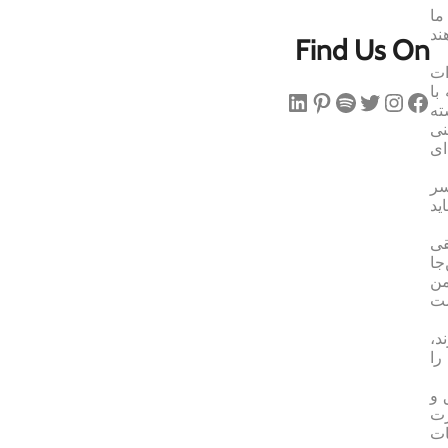
ما
ند
Find Us On
ات
با
فیس‌بوک
اینستاگرم
توییتر
اسپاتیفای
پینترست
لینکداین
ته
 یعنی
ای
سر
ید
قی
ن این‌جا
من
ست
د،
را
 و
رت
ات