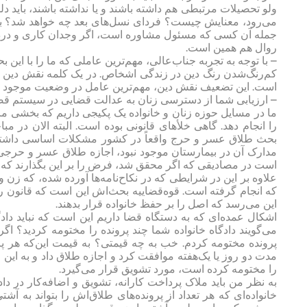
ولو تحصیلات مرتبطی هم داشته باشند و یا نداشته باشند، باید دلس
می‌رود، معنایش چیست؟ فردای نسل‌های بعد چه خواهد شد؟ بنیا
جمله آن کسی که مسئول مشاوره است، اگر وجدان کاری و درد اجت
روال هم همین است.
– با توجه به تجربه جناب‌عالی، مهم‌ترین عاملی که ما را با ای
کم‌رنگ‌شدن رنگ دین در زندگی اشخاص. در یک کلمه نقش دین و
است. این تضعیف نقش‌ دین، مهم‌ترین عامل در وضعیت موجود 
– ارزیابی شما از دسترسی زنان به عدالت قضایی در سیستم 
ما در مسایل حوزه زنان و خانواده یک پکیجی داریم که بخشی مرب
بحث طلاق عسر و حرج واقعاً در کشور مشکلات اساسی داشتیم. 
است در مصادیقی که اگر محقق شد، فرض را بر این بگذارند ک
علاوه بر این در شرایطی که در نکاح‌نامه‌ها آورده شده، که 
که انجام گرفته است. قوه‌قضاییه بحث‌اش این است که قانون را ا
این می‌رسد که اصل را بر حفظ خانواده قرار بدهند.
اشکال عمده‌ای که به دستگاه قضا داریم این است که نباید دادگاه‌
پرونده مختومه کردم. خب به چه قیمتی؟ به قیمت این‌که هر پر
مدت دو روز یا یک‌هفته موافقت کرد و اجازه طلاق داد و به ا
را مختومه کرده است، مورد تشویق قرار می‌گیرد.
به نظر من باید ملاک پرداخت کارانه، تشویق و اضافه‌کار در دادگ
خانواده‌ای که هر تعداد از پرونده‌های طلاق‌اش را بتواند به آش