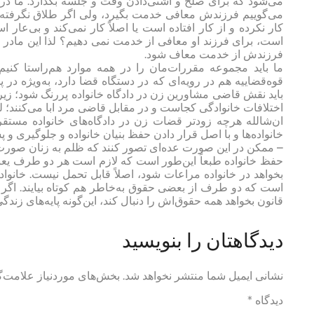
می‌شود که برای صلح و آشتی‌دادن وقت و جلسه بگذارد. ما در 
کار نکرده و از کار افتاده است یا اصلاً کار نمی‌کند و بی‌
است، برای فرزند او معافی از خدمت نمی دهیم؟ لذا این مادر 
فرزندش از خدمت معاف شود.
ما باید مجموعه مقررات‌مان را در همه موارد هم‌راستا کن
قوه‌قضاییه هم در رویه‌ای که در دستگاه قضا دارد، به‌ویژه در پ
باید نقش قاضی مشاورین زن در دادگاه خانواده پررنگ شود؛ زیرا
اختلافات خانوادگی کجاست و در مقابل قاضی مرد ابا می‌کنند
ان‌شالله هرچه زودتر قضات زن در دادگاه‌های خانواده مستق
خانواده‌ها و با اصل قرار دادن حفظ بنیان خانواده و جلوگیری و 
– ممکن در این صورت عده‌ای تصور کنند که ظلم به زنان صور
حفظ خانواده طبعاً این‌طور است که لازم است هر دو طرف یعنی 
بخواهد در خانواده مراعات شود، اصلاً قابل تحمل نیست. خانواده
است که دو طرف از بعضی حقوق به‌خاطر هم کوتاه بیایند. اگر بن
قانون بخواهد همه حقوق‌اش را دنبال کند، این‌‌گونه پایه‌های زندگ
دیدگاهتان را بنویسید
نشانی ایمیل شما منتشر نخواهد شد.
بخش‌های موردنیاز علامت‌گ
دیدگاه
*