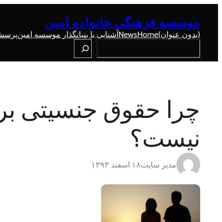
رفتن
به
موسسه فرهنگی خانواده امین
محتوا
(بدون عنوان)
Home
News
آشنایی با بنیانگذار موسسه امین
پرسش 
Search
چرا حقوق جنسیتی برا
نیست؟
مدیر سایت
۱۸ اسفند ۱۳۹۳