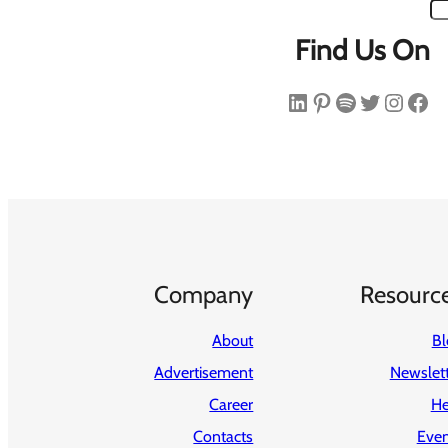
Find Us On
فیس‌بوک
اینستاگرم
توییتر
اسپاتیفای
پینترست
لینکداین
Company
Resourc
About
Bl
Advertisement
Newslet
Career
He
Contacts
Even