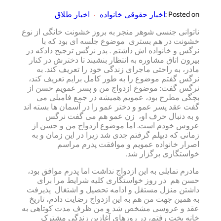
اخبار حقوقی خانواده
اخبار طلاق
Posted on :
ناتوانی جنسی شوهر منجر به بروز خشونت خانگی از نوع
خشونت در هم بستری موضوع جلسه ای بود که با
نرگس و خانواده اش داشتم . پدر نرگس ترجیح دادکه در
بیرون اتاق مشاوره به انتظار بنشیند تا دخترش در کنار
مادر، به راحتی ماجرای زندگی خود را تعریف کند. به
نرگس گفتم موضوع را به طور کامل برایم تعریف کند،
نرگس گفت: موضوع ازدواج من و پسر عمویم حسن از
بچگی مطرح بود، عمویم همیشه در جمع فامیلی می
گفت عقد پسر عمو و دختر عمو را در آسمان ها بسته اند
و به دنبال حرف او، زن عمو هم می گفت نرگس
عروس خودم است. اما موضوع ازدواج من و حسن از
زمانی که دیپلم گرفتم جدی شد زیرا در این زمان و به
اصرار خانواده عمویم و موافقت پدرم مراسم
خواستگاری برگزار شد.
مادرم تمایلی به این ازدواج نداشت اما پدرم موافق بود،
حسن هم در روز خواستگاری کلیه شرایط مرا برای
داشتن منزل مستقل و ادامه تحصیل و اشتغال پذیرفت
به همین جهت من هم به این ازدواج رضایت دادم، تاریخ
عقد و عروسی مشخص شد و من ظرف مدت کوتاهی به
خانه بخت رفتم، در روزهای آغازین زندگی مشترک