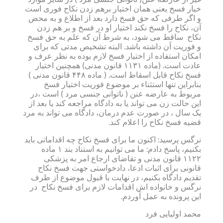
خیار فسخ یعنی همان اختیار برهم زدن نکاح فوری است
و اگر طرفی که حق فسخ دارد بعد از اطلاع و به محض
آن، نکاح را فسخ نکند اختیار او در فسخ و بر هم زدن
نکاح ساقط می شود، به شرط آن که علم به حق فسخ
و فوریت آن داشته باشد. البته تشخیص مدتی که برای
امکان استفاده از اختیار فسخ لازم بوده به نظر عرف و
عادت است. (ماده ۱۱۳۱ قانون مدنی) همچنین اختیار
فسخ نکاح قابل اسقاط است. ( ماده ۴۴۸ قانون مدنی )
بنابراین تنها استثناء بر موضوع فوریت اختیار فسخ
مربوط به عارضه عنن ( ناتوانی جنسی مرد ) است ،در
این حالت زن می تواند یا به دادگاه مراجعه کند یا بعد از
یک سال ، در صورت عدم درمان، دادگاه می تواند به مرد
قضیه فسخ نکاح را اعلام کند.
نرگس پرسید: اکنون ما برای فسخ نکاح چه اقداماتی باید
بکنیم، پاسخ دادم: ما می توانیم به استناد بند ۱ ماده
۱۱۲۲ قانون مدنی و تقاضای ارجاع امر به پزشکی
قانونی برای اثبات ادعا، دادخواستی جهت فسخ نکاح
تقدیم دادگاه بکنیم، در نهایت با قبول موضوع از طرف
نرگس و خانواده اش اقدامات لازم برای فسخ نکاح در
این پرونده به عمل آوردم.
محمد اولیایی فرد