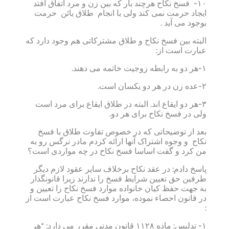
۱۰- فسخ نکاح هرچند بار که بین زن و مرد اتفاق افتد
ایجاد حرمت نمی کند ولی با انجام طلاق بائن حرمت
بوجود می آید .
البته بین فسخ نکاح و طلاق مشترکاتی هم وجود دارد که
عبارت است از:
۱-هر دو به رابطه زوجیت خاتمه می دهند.
۲-عده زن در هر دو یکسان است.
۳-هر دو ایقاع اند. البته در طلاق ایقاع برای مرد است
ولی در فسخ نکاح برای هر دو.
بعد از توضیحاتی که در خصوص تفاوت طلاق با فسخ
نکاح و وجوه اشتراک آنها ارائه کردم مادر نرگس رو به
من کرد و گفت اساسا فسخ نکاح در چه مواردی است؟
پاسخ دادم: در عقد نکاح برخلاف سایر عقود لازم دیگر
طرفین حق تعیین شرایط فسخ را ندارند زیرا قانونگذار
به جهت حفظ کیان خانواده موارد فسخ نکاح را تعیین و
در قانون احصاء نموده، موارد فسخ نکاح عبارت است از
:
۱- تدلیس: ماده ۱۱۲۸ قانون مدنی مقرر می دارد: “هر