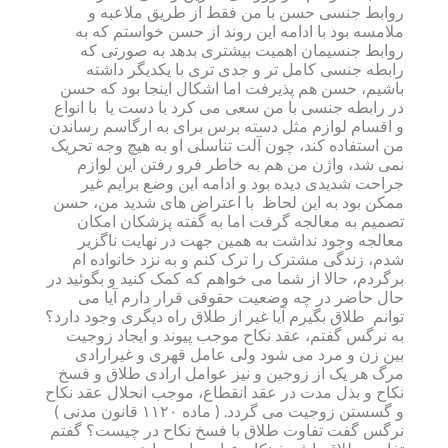
روابط جنسی حسن با من فقط از طریق ملاعبه و
ملامسه بود با ادامه این روند از حسن خواستم که به
روابط جنسیمان اهمیت بیشتری بدهد به صورتی که
رابطه جنسی کامل تر و جدی تری با یکدیگر داشته
باشیم، حسن هم پذیرفت اما اشکال اینجا بود که حسن
در رابطه جنسی با من سعی می کرد با دست یا با انواع
و اقسام لوازم مثل دسته برس برای به ارگاسم رساندن
من استفاده کند، چون آلت تناسلی او به هیچ وجه تحریک
نمی شد، واژن من هم به خاطر فرو رفتن این لوازم
جراحت شدیدی دیده بود و ادامه این وضع برایم غیر
ممکن بود به این لحاظ با اعتراض های شدید من، حسن
تصمیم به معالجه گرفت اما به گفته پزشکان امکان
معالجه وجود نداشت به همین جهت در نهایت ناگزیر
شدم، زندگی مشترک را ترک کنم و به نزد خانواده ام
برگردم، حالا از شما می خواهم که کمک کنید و بگوئید در
حال حاضر در چه وضعیت حقوقی قرار دارم آیا می
توانم طلاق بگیرم آیا غیر از طلاق راه دیگری وجود دارد؟
به نرگس گفتم، عقد نکاح موجب پیوند و ایجاد زوجیت
بین زن و مرد می شود ولی عامل قهری و غیرارادی
مرگ هر یک از زوجین و نیز عوامل ارادی طلاق و فسخ
نکاح و بذل مدت در عقد انقطاع، موجب انحلال عقد نکاح
و گسستن زوجیت می گردد. ( ماده ۱۱۲۰ قانون مدنی )
نرگس گفت تفاوت طلاق با فسخ نکاح در چیست؟ گفتم