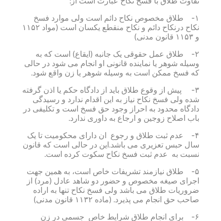
تفاوت طلاق با فسخ نکاح عبارت است از:
۱- طلاق مخصوص نکاح دائم است ولی موارد فسخ
نکاح درنکاح دائم و نکاح منقطع یکسان است (مواد ۱۱۵۲
و ۱۱۵۳ قانون مدنی)
۲- طلاق عمل حقوقی یک جانبه (ایقاع) است که به
وسیله شوهر یا نماینده قانونی او انجام می شود در حالی
که فسخ ممکن است به وسیله شوهر یا زن واقع شود.
۳- پیش از وقوع طلاق باید از دادگاه حکم یا اذن گرفته
شده ولی فسخ نکاح نیاز به این اقدام ندارد و رسیدگی
دادگاه محدود به احراز وجود حق فسخ است و تکلیفی در
باب اصلاح زوجین و ارجاع به داوری ندارد.
۴- عدم ثبت طلاق و رجوع ان دارای محکومیت تا یک
سال حبس تعزیری می باشد.این در حالی است که قانون
نسبت به عدم ثبت فسخ نکاح سکوت کرده است.
۵- طلاق نیازمند تشریفات خاص است، به همین جهت
اجرای صیغه مخصوص و حضور دو شاهد عادل (مرد) از
ضروریات طلاق می باشد ولی فسخ نکاح تنها به اراده
صاحب حق انجام می پذیرد. (ماده ۱۱۳۲ قانون مدنی)
۶- برای انجام طلاق شرایط خاص جسمی در زن