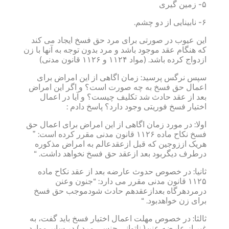
۵- زمین گیری
۶- نابینایی از دو چشم.
این عیوب در صورتی برای مرد حق فسخ ایجاد می کند
که هنگام عقد موجود باشد و مرد بدون توجه به آنها با زن
ازدواج کرده باشد. (مواد ۱۱۲۴ و ۱۱۲۶ قانون مدنی)
سپس نرگس پرسید: زمان اگاهی از این امراض برای
اعمال حق فسخ به چه صورت است؟ و اگر این امراض
بعد از عقد حادث شد تکلیف چیست؟ و آیا در اعمال
اختیار فسخ فوریتی وجود دارد؟ پاسخ دادم :
اولا: در مورد زمان اگاهی از این امراض برای اعمال حق
فسخ نکاح ماده ۱۱۲۶ قانون مدنی مقرر کرده است: ”
هریک اززوجین که قبل ازعقدعالم به امراض مذکوره
درطرف دیگربود بعد ازعقد حق فسخ نخواهد داشت. “
ثانیا: در خصوص حدوث عارضه بعد از عقد نکاح ماده
۱۱۲۵ قانون مدنی مقرر می دارد: “جنون وعنن
درمردهرگاه بعدازعقدهم حادث شودموجب حق فسخ
برای زن خواهدبود. “
ثالثا: در خصوص مهلت اعمال اختیار فسخ باید گفت، به
غیر از عارضه عنن( ناتوانی جنسی مرد ) در سایر موارد