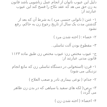
دلیل این عیوب ناتوان از انجام عمل زناشویی باشد قانون
به زن حق می هد که عقد نکاح را فسخ کند این عیوب
عبارتند از:
۱- عنن: ( ناتوانی جنسی مرد ) به شرط آن که بعد از
گذشتن مدت یک سال از تاریخ رجوع زن به حاکم، رفع
نشود
۲- خصاء : ( اخته شدن مرد )
۳- مقطوع بودن آلت تناسلی .
ج- عیوب مختص زن: عیوب مختص زن طبق ماده ۱۱۲۳
قانون مدنی عبارتند از:
۱- قرن: (استخوانی در دستگاه تناسلی زن که مانع انجام
نزدیکی می شود)
۲- جذام: ( نوعی بیماری نادر و صعب العلاج )
۳- برص:( لکه های سفید یا سیاهی که در بدن زن ظاهر
می گردد )
۴- اخضاء: ( اخته شدن زن )