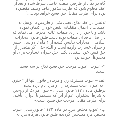
گاه در یکی از طرفین صفت خاصی شرط شده و بعد از
عقد معلوم شود که طرف مذکور فاقد وصف مقصوده
بوده یرای طرف مقابل حق فسخ خواهد بود …….”
تدلیس در عقد نکاح، یعنی یکی از طرفین با توسل به
عملیات یا اعمال متقلبانه، نقص خود را کتمان نموده
باشد و یا خود را دارای صفات عالیه معرفی می نماید که
در اصل فاقد آن صفات بوده باشد. طبق قانون مجازات
اسلامی ، مجازات تدلیس کننده از ۶ ماه تا دو سال حبس
و جبران خسارت وارده است و البته حتی اگر متضرر از
حق فسخ خود استفاده نکند، حق جبران خسارت برای او
محفوظ خواهد بود
۲- عیوب : عیوب موجب حق فسخ نکاح بر سه قسم
است:
الف – عیوب مشترک زن و مرد: در قانون تنها از ” جنون
” به عنوان عیب مشترک زن و مرد نام برده شده ،
برطبق ماده ۱۱۲۱ قانون مدنی، «جنون هر یک از زوجین
به شرط استقرار، اعم از این که مستمر یا ادواری باشد،
برای طرف مقابل موجب حق فسخ است.»
ب- عیوب مختص مرد: در ماده ۱۱۲۲ قانون مدنی عیوب
مختص مرد مشخص گردیده طبق قانون هرگاه مرد به