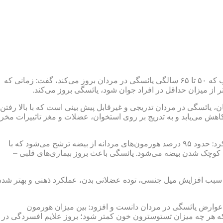
یک جراح و متخصص کلیه و مجاری ادراری با اشاره به این مطلب که ۵۰ تا ۶۵ سالگی یائسگی در مردان بروز می‌کند، گفت: زمانی که
ز میزان حداقل در افراد جوان شود، یائسگی بروز می‌کند.
، یائسگی در مردان تدریجی و غیرقابل پیش بینی است که با بالا رفتن
هش می‌یابد و به تدریج بر روی استخوان، عضلات و مغز تاثییرات مخر
این عضو هیات علمی دانشگاه علوم پزشکی ایران خاطر نشان کرد: حدود ۹۵ درصد هورمون‌های مردانه از بیضه ترشح می‌شود که با
 کوچک شدن بیضه می‌شود. یائسگی باعث بروز بیماری‌های قلبی –
ها سبب افزایش میل جنسی، توده عضلانی بدن، عملکرد ذهنی و بهتر شد
عوارض یائسگی در مردان دانست و افزود: بین میزان هورمون
ه هر چه میزان تستوسترون خون کمتر شود؛ بروز علایم افسردگی در