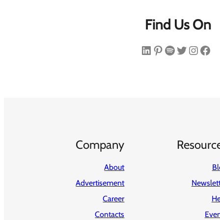
Find Us On
فیس‌بوک
اینستاگرم
توییتر
اسپاتیفای
پینترست
لینکداین
Company
Resourc
About
Bl
Advertisement
Newslet
Career
He
Contacts
Even