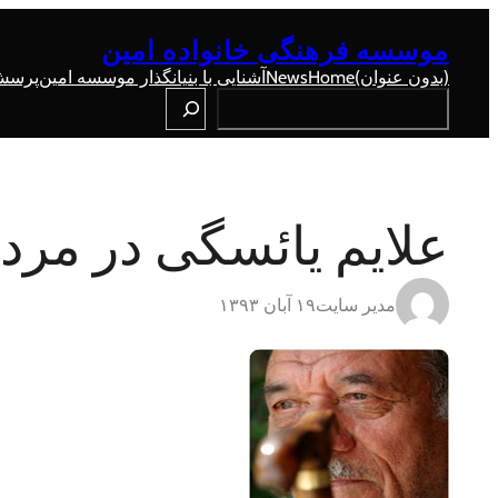
رفتن
به
موسسه فرهنگی خانواده امین
محتوا
(بدون عنوان)
Home
News
آشنایی با بنیانگذار موسسه امین
پرسش 
Search
علایم یائسگی در مرد
مدیر سایت
۱۹ آبان ۱۳۹۳