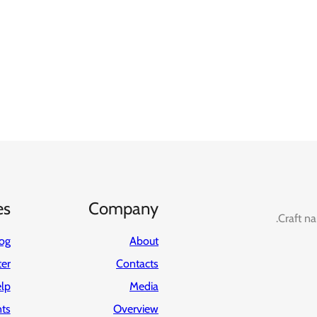
es
Company
Craft na
og
About
ter
Contacts
lp
Media
ts
Overview