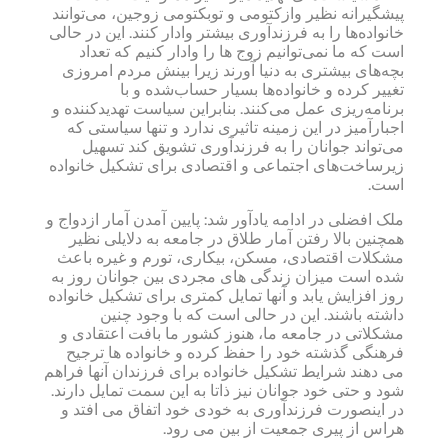
پیشگیرانه نظیر وازکتومی و توبکتومی زوجین، می‌توانند
خانواده‌ها را به فرزندآوری بیشتر وادار کنند. این در حالی
است که ما نمی‌توانیم زوج ها را وادار کنیم که تعداد
بچه‌های بیشتری به دنیا آورند زیرا بینش مردم امروزی
تغییر کرده و خانواده‌ها بسیار حساب‌شده و با
برنامه‌ریزی عمل می‌کنند. بنابراین سیاست تهدیدکننده و
اجبارآمیز در این زمینه تاثیری ندارد و تنها سیاستی که
می‌تواند جوانان را به فرزندآوری تشویق کند تسهیل
زیرساخت‌های اجتماعی و اقتصادی برای تشکیل خانواده
است.
ملک افضلی در ادامه یادآور شد: پایین آمدن آمار ازدواج و
همچنین بالا رفتن آمار طلاق در جامعه به دلایلی نظیر
مشکلات اقتصادی، مسکن، بیکاری، تورم و غیره باعث
شده است میزان زندگی های مجردی بین جوانان روز به
روز افزایش یابد و آنها تمایل کمتری برای تشکیل خانواده
داشته باشند. این در حالی است که با وجود چنین
مشکلاتی در جامعه ما، هنوز کشور ما بافت اعتقادی و
فرهنگی گذشته خود را حفظ کرده و خانواده ها ترجیح
می دهند شرایط تشکیل خانواده برای فرزندان آنها فراهم
شود و حتی خود جوانان نیز ذاتا به این سمت تمایل دارند.
در اینصورت فرزندآوری به خودی خود اتفاق می افتد و
هراس از پیری جمعیت از بین می رود.