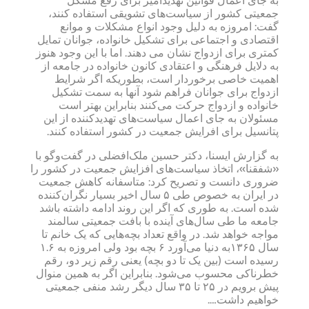
به جای اعمال قوانین تهدیدآمیز برای رفع مشکل
جمعیتی کشور از سیاست‌های تشویقی استفاده کنند،
گفت: امروزه به دلیل وجود انواع مشکلات و موانع
اقتصادی و اجتماعی برای تشکیل خانواده، جوانان تمایل
کمتری برای ازدواج نشان می دهند. اما با این وجود هنوز
به دلایل فرهنگی و اعتقادی کانون خانواده در جامعه از
اهمیت خاصی برخوردار است، بطوریکه اگر شرایط
ازدواج برای جوانان فراهم شود آنها به سمت تشکیل
خانواده و ازدواج حرکت می‌کنند بنابراین بهتر است
مسئولان به جای اعمال سیاست‌های تهدیدکننده از این
پتانسیل برای افرایش جمعیت در کشور استفاده کنند.
به گزارش ایسنا، دکتر حسین ملک‌افضلی در گفت‌وگو با
«شفقنا»، اتخاذ سیاست‌های افزایش جمعیت در کشور را
ضروری دانست و تصریح کرد: متاسفانه کاهش جمعیت
در ایران به خصوص طی ۵ سال اخیر بسیار نگران‌کننده
شده است. به طوری که اگر این روند ادامه داشته باشد
جامعه ما طی سال‌های آینده با بافت جمعیتی سالمند
مواجه خواهد شد. در واقع تعداد بچه‌هایی که یک خانم تا
سال ۱۳۶۵به دنیا می‌آورد ۶ بچه بود ولی امروزه به ۱.۶
رسیده است (بین یک تا دو بچه) یعنی رقم زیر دو، رقم
خطرناکی محسوب می‌شود. بنابراین اگر به همین منوال
پیش برویم در ۲۵ تا ۳۵ سال دیگر رشد منفی جمعیتی
خواهیم داشت….