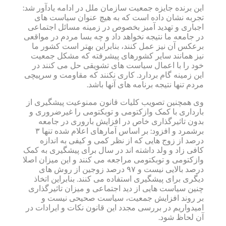
این برنده جایزه جمعیت سازمان ملل در ادامه یادآور شد:
تجربه نشان داده است که به هیچ عنوان سیاست های
اجباری و تهدید آمیز بخصوص در زمینه مسائل اجتماعی
در جامعه ما نتیجه نخواهد داد و چه بسا مردم در مواقعی
برعکس آن نیز عمل کنند، بنابراین بهتر است کشور ما
نیز همانند سایر کشورهای پیشرفته که مشکل جمعیت
خود را با اعمال سیاست های تشویقی حل می کنند در
این زمینه گام بردارد. کاری نکنند که مقاومت و سرپیچی
مردم تنها نتیجه برنامه های آنها باشد.
وی همچنین تصویب کلیات قانون ممنوعیت پیشگیری از
بارداری با کمک وازکتومی و توبکتومی را غیرضروری و
بدون تاثیرگذاری خاص در افزایش باروری در جامعه
برشمرد و افزود: بر اساس آمارهای اعلام شده تنها ۳
درصد از زوج هایی که از نظر کمی و کیفی به اندازه
کافی زاد و ولد داشته اند در سال برای پیشگیری به کمک
وازکتومی و توبکتومی مراجعه می کنند و این میزان اصلا
درصد بالایی نیست و ۹۷ درصد زوجین از روش های
دیگری برای پیشگیری استفاده می کنند. بنابراین اتخاذ
چنین سیاست هایی از دید اجتماعی و میزان تاثیرگذاری
بر روند افزایش جمعیت، سیاست صحیحی نیست و
امیدواریم در بررسی مجدد این قانون نکات و ایرادات در
آن لحاظ شود.