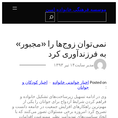
رفتن
به
موسسه فرهنگی خانواده امین
محتوا
Search
نمی‌توان زوج‌ها را «مجبور»
به فرزندآوری کرد
مدیر سایت
۱۴ تیر ۱۳۹۳
اخبار خواندنی خانواده
اخبار کودکان و
Posted on
:
جوانان
وی در ادامه تسهیل زیرساخت‌های تشکیل خانواده و
فراهم کردن شرایط ازدواج برای جوانان را یکی از
مهم‌ترین راهکارهای افزایش جمعیت در جامعه دانست و
تصریح کرد: امروزه برخی مسئولان تصور می‌کنند که با
اتخاذ سیاست‌های تهدیدآمیز نظیر ممنوعیت اقدامات