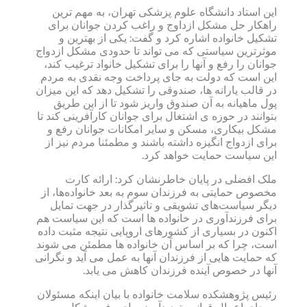
این استاد دانشگاه علوم پزشکی تهران، به مهم ترین
راهکار حل مشکل ازداوج و راغب کردن جوانان برای
تشکیل خانواده اشاره کرد و گفت: یکی از بهترین و
موثرترین سیاستی که می تواند تا حدودی مشکل ازدواج
جوانان را رفع و آنها را برای تشکیل خانواد ترغیب کند،
این است که دولت به جای پرداخت وجه نقدی به مردم
در قالب یارانه ها، صندوقی را تشکیل دهد که این میزان
پول ماهیانه به آن صندوق واریز شود تا از این طریق
بتوانند در حوزه ی اشتغال برای جوانان کارآفرینی کند تا
مشکل بیکاری، مسکن و سایر امکانات جوانان رفع و
برای ازدواج انگیزه داشته باشند و مطمئنا مردم نیز از
این سیاست حمایت خواهد کرد.
ملک افضلی در پایان خاطرنشان کرد: ارائه کارت
مخصوص حمایتی به فرزندان سوم به بعد خانواده‌ها، از
دیگر سیاست‌های تشویقی و تاثیرگذار در جهت تمایل
برای فرزندآوری در خانواده ها است که این سیاست هم
اکنون در بسیاری از کشورهای اروپایی نتیجه مثبت داده
است، چرا که بر اساس آن خانواده ها مطمئن می شوند
که حمایت هایی از فرزندان آنها به عمل می آید و نگرانی
آنها در خصوص آینده فرزندان کاهش می یابد.
رئیس پژوهشکده سلامت خانواده با بیان اینکه مسئولان