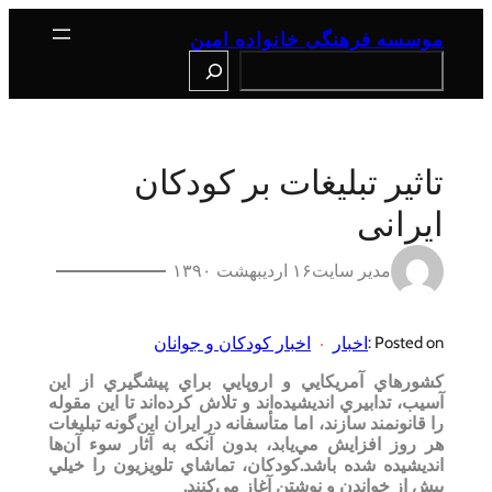
رفتن
به
موسسه فرهنگی خانواده امین
محتوا
Search
تاثیر تبلیغات بر کودکان
ایرانی
مدیر سایت
۱۶ اردیبهشت ۱۳۹۰
اخبار
اخبار کودکان و جوانان
Posted on :
كشورهاي آمريكايي و اروپايي براي پيشگيري از اين
آسيب، تدابيري انديشيده‌اند و تلاش كرده‌اند تا اين مقوله
را قانونمند سازند، اما متأسفانه در ايران اين‌گونه تبليغات
هر روز افزايش مي‌يابد، بدون آنكه به آثار سوء آن‌ها
انديشيده شده باشد.كودكان، تماشاي تلويزيون را خيلي
پيش از خواندن و نوشتن آغاز مي‌كنند.