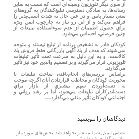
از سوي ديگر تلويزيون وسيله‌اي است كه نسبت به ساير
رسانه‌ها، به سادگي دسترسي تبليغ‌كنندگان به گروه‌هاي
سني بسيار پايين و در عين حال به شدت آسيب‌پذير را
فراهم مي‌كند و از اين رو نياز به چارچوب ايمن ويژه
براي حصول اطمينان از عدم سوء‌استفاده تبليغات از
چنين فرصتي، احساس مي‌شود.
كودكان قادر به تشخيص برنامه از تبليغ نيستند و متوجه
نمي‌شوند كه هدف از يك آگهي بازرگاني فقط فروش يك
كالاست، و به اين دليل به سرعت تحت تأثير تبليغات
تلويزيوني قرار مي‌گيرند و بر تصميم والدين خود نيز تأثير
مي‌گذارند.
براساس بررسي‌هاي انجام‌يافته، ساخت تبليغات با
محوريت كودكان و مخاطب قراردادن آنان اگرچه موجب
به دست‌آوردن سهم بيشتري از بازار براي
دست‌اندركاران تبليغات مي‌شود، اما بر رشد رواني و
اجتماعي كودكان تأثير منفي مي‌گذارد……
دیدگاهتان را بنویسید
نشانی ایمیل شما منتشر نخواهد شد.
بخش‌های موردنیاز
علامت‌گذاری شده‌اند
*