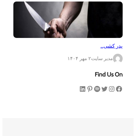
پدر کشی…
مدیر سایت
۲ مهر ۱۴۰۴
Find Us On
فیس‌بوک
اینستاگرم
توییتر
اسپاتیفای
پینترست
لینکداین