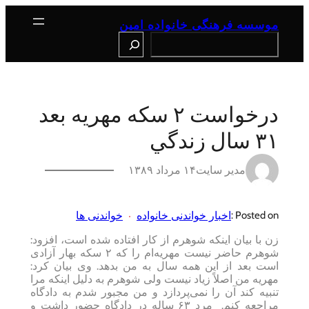
رفتن
به
موسسه فرهنگی خانواده امین
محتوا
Search
درخواست ۲ سكه مهريه بعد
۳۱ سال زندگي
مدیر سایت
۱۴ مرداد ۱۳۸۹
اخبار خواندنی خانواده
خواندنی ها
Posted on :
زن با بیان اینکه شوهرم از کار افتاده شده است، افزود:
شوهرم حاضر نیست مهریه‌ام را که ۲ سکه بهار آزادی
است بعد از این همه سال به من بدهد. وی بیان کرد:
مهریه من اصلاً زیاد نیست ولی شوهرم به دلیل اینکه مرا
تنبیه کند آن را نمی‌پردازد و من مجبور شدم به دادگاه
مراجعه کنم. مرد ۶۳ ساله در دادگاه حضور داشت و