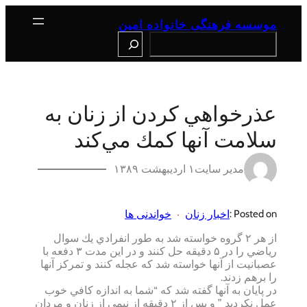
رفتن
به
موسسه فرهنگی خانواده امین
محتوا
Search
عذرخواهي كردن از زنان به
سلامت آنها كمك مي‌كند
مدیر سایت
۱ اردیبهشت ۱۳۸۹
اخبار زنان
خواندنی ها
Posted on :
از هر ۲ گروه خواسته شد به طور انفرادي يك سوال
رياضي را در ۵ دقيقه حل كنند و در اين مدت ۳ دفعه با
عصبانيت از آنها خواسته شد كه عجله كنند و تمركز آنها
را برهم زدند.
در پايان به آنها گفته شد كه “شما به اندازه كافي خوب
عمل نكرديد ” و پس از ۲ دقيقه از نيمي از زنان و مردان