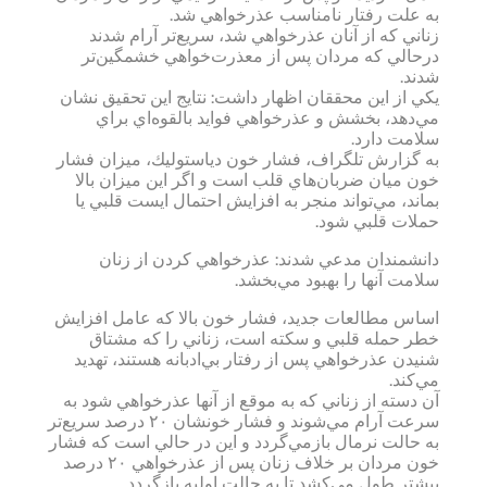
به علت رفتار نامناسب عذرخواهي شد.
زناني كه از آنان عذرخواهي شد، سريع‌تر آرام شدند
درحالي كه مردان پس از معذرت‌خواهي خشمگين‌تر
شدند.
يكي از اين محققان اظهار داشت: نتايج اين تحقيق نشان
مي‌دهد، بخشش و عذرخواهي فوايد بالقوه‌اي براي
سلامت دارد.
به گزارش تلگراف، فشار خون دياستوليك، ميزان فشار
خون ميان ضربان‌هاي قلب است و اگر اين ميزان بالا
بماند، مي‌تواند منجر به افزايش احتمال ايست قلبي يا
حملات قلبي شود.
دانشمندان مدعي شدند: عذرخواهي كردن از زنان
سلامت آنها را بهبود مي‌بخشد.
اساس مطالعات جديد، فشار خون بالا كه عامل افزايش
خطر حمله قلبي و سكته است، زناني را كه مشتاق
شنيدن عذرخواهي پس از رفتار بي‌ادبانه هستند، تهديد
مي‌كند.
آن دسته از زناني كه به موقع از آنها عذرخواهي شود به
سرعت آرام مي‌شوند و فشار خونشان ۲۰ درصد سريع‌تر
به حالت نرمال بازمي‌گردد و اين در حالي است كه فشار
خون مردان بر خلاف زنان پس از عذرخواهي ۲۰ درصد
بيشتر طول مي‌كشد تا به حالت اوليه بازگردد.