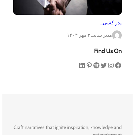
پدر کشی…
مدیر سایت
۲ مهر ۱۴۰۴
Find Us On
فیس‌بوک
اینستاگرم
توییتر
اسپاتیفای
پینترست
لینکداین
Craft narratives that ignite inspiration, knowledge and
entertainment.