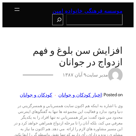
رفتن
به
موسسه فرهنگی خانواده امین
محتوا
Search
افزايش سن بلوغ و فهم
ازدواج در جوانان
مدیر سایت
۹ آبان ۱۳۸۷
اخبار کودکان و جوانان
کودکان و جوانان
Posted on :
وي با اشاره به اينكه هم اكنون سايت همسريابي و همسرگزيني در
دنيا وجود ندارد و فعاليت اين مجموعه ها تنها به گفتگوهاي اينترنتي
محدود مي شود گفت: مركز همسريابي نه تنها افراد را به يكديگر
معرفي مي كند، بلكه آنان را تا مرحله ازدواج همراهي خواهد كرد و در
اين مسير مشاوره هاي لازم را ارائه مي دهد. هم اكنون ما نياز به
مشاوري زنده و داراي رأي داريم كه تنها نقش واسطه گر را ايفا نكند.