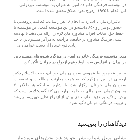
در مؤسسه فرهنگي خانواده امين به عنوان يك مؤسسه غيردولتي
اين اقدام با ۱۹۷۵ ازدواج بدون طلاق محقق شده است.
دكتر اردبيلي با اشاره به انجام ۱۸ هزار ساعت فعاليت پژوهشي با
حضور دو هزار و ۶۵۰ دانشجو در اين مؤسسه گفت: اين مؤسسه با
حفظ حق انتخاب افراد، مشاوره هاي لازم را ارائه مي دهد. با نهادينه
شدن فرهنگ مشاوره در جامعه، مراجعه به مراكز همسريابي تا حد
زيادي قبح خود را از دست خواهد داد.
مدير مؤسسه فرهنگي خانواده امين در ميزگرد شيوه هاي همسريابي
در ايران بر افزايش سن بلوغ و فهم ازدواج در جوانان تأكيد كرد.
بنا بر اعلام روابط عمومي سازمان ملي جوانان، حجت الاسلام دكتر
اردبيلي در اين ميزگرد كه به همت معاونت مطالعات و تحقيقات
سازمان ملي جوانان برگزار شد، با اشاره به اينكه هر طلاق ۷۰
ميليون تومان ضرر مالي به جامعه وارد مي كند گفت: لازم است كه
بيش از تكيه بر هزينه هاي مادي پيش از ازدواج نظير جهيزيه، بر رشد
و تربيت فرهنگي جوانان تأكيد شود.
دیدگاهتان را بنویسید
نشانی ایمیل شما منتشر نخواهد شد.
بخش‌های موردنیاز