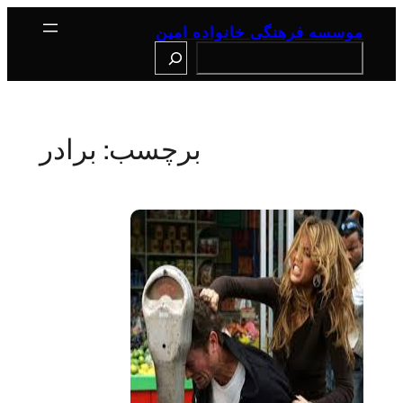
رفتن
به
موسسه فرهنگی خانواده امین
محتوا
Search
برچسب: برادر