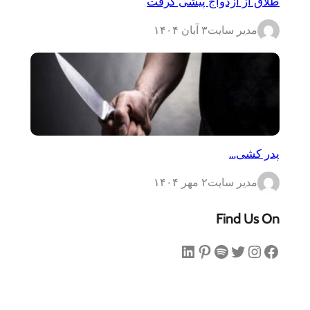
طلاق از ازدواج پیشی گرفت
مدیر سایت
۳ آبان ۱۴۰۴
پدر کشی…
مدیر سایت
۲ مهر ۱۴۰۴
Find Us On
فیس‌بوک
اینستاگرم
توییتر
اسپاتیفای
پینترست
لینکداین