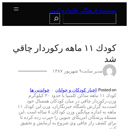
رفتن
به
موسسه فرهنگی خانواده امین
محتوا
Search
كودك ۱۱ ماهه ركوردار چاقي
شد
مدیر سایت
۹ شهریور ۱۳۸۷
اخبار کودکان و جوانان
خواندنی ها
Posted on :
كودك ۱۱ ماهه ساكن كلمبيا با حدود ۳۰ كيلوگرم
وزن،ركوردار چاقي در ميان كودكان همسال خود
است.به گزارش باشگاه خبرنگاران، وزن اين كودك ۱۱
ماهه به اندازه ميانگين وزن كودكان ۸ ساله است ،این
مسئله پزشكان آمريكاي جنوبي را حيرت زده كرده تا
براي كشف راز چاقي وي شروع به آزمايش و تحقيق
كنند.