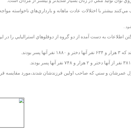
 توان توليد مثلي در زنان بسيار شديدتر و بيشتر از مردان است.
ي‌كنند بيشتر با اختلالات عادت ماهانه و بارداري‌هاي ناخواسته مواجه
ود .
اطلاعات به دست آمده از دو گروه از دوقلوهاي استراليايي را در اي
طول عمرشان و سني كه صاحب اولين فرزندشان شدند،‌مورد مقايسه قرا