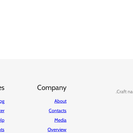
es
Company
Craft na
og
About
ter
Contacts
lp
Media
ts
Overview