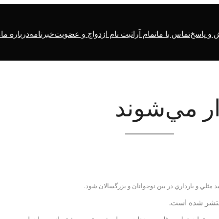
و پاسخ
تماس با ما
تمام آرا
ثبت نام ازدواج و عضویت
خبرنامه
درباره ما
م
ار مي‌شوند
د مثلي و بارداري در بين نوجوانان و بزرگسالان شود.
نتشر شده است.