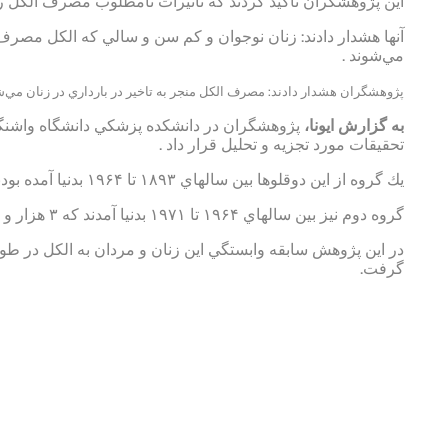
اين پژوهشگران تاكيد كردند كه تاثيرات نامطلوب مصرف الكل روي
آنها هشدار دادند: زنان نوجوان و كم سن و سالي كه الكل مصرف م
مي‌شوند .
پژوهشگران هشدار دادند: مصرف الكل منجر به تاخير در بارداري در زنان مي‌ش
به گزارش ايونا،
پژوهشگران در دانشكده پزشكي دانشگاه واشنگتن 
تحقيقات مورد تجزيه و تحليل قرار داد .
يك گروه از اين دوقلوها بين سالهاي ۱۸۹۳ تا ۱۹۶۴ بدنيا آمده بودند كه ۳ هزار و ۶۳۴ نفر آنها دختر و ۱۸۸۰ نفر آنها پسر بودند.
گروه دوم نيز بين سالهاي ۱۹۶۴ تا ۱۹۷۱ بدنيا آمدند كه ۳ هزار و ۳۸۱ نفر از آنها دختر و ۲ هزار و ۷۴۸ نفر آنها پسر بودند.
در اين پژوهش سابقه وابستگي اين زنان و مردان به الكل در 
گرفت.