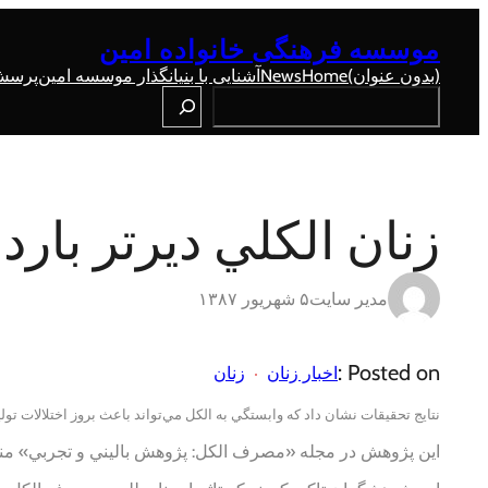
رفتن
به
موسسه فرهنگی خانواده امین
محتوا
(بدون عنوان)
Home
News
آشنایی با بنیانگذار موسسه امین
پرسش 
Search
زنان الكلي ديرتر بارد
مدیر سایت
۵ شهریور ۱۳۸۷
Posted on :
اخبار زنان
زنان
نتايج تحقيقات نشان داد كه وابستگي به الكل مي‌تواند باعث بروز اختلالات تولي
اين پژوهش در مجله «مصرف الكل: پژوهش باليني و تجربي» م