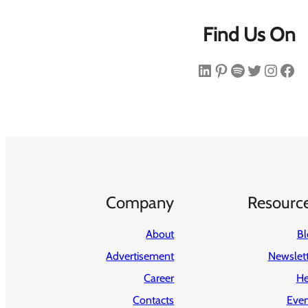
Find Us On
فیس‌بوک
اینستاگرم
توییتر
اسپاتیفای
پینترست
لینکداین
Company
Resourc
About
Bl
Advertisement
Newslet
Career
He
Contacts
Even