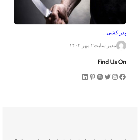
پدر کشی…
مدیر سایت
۲ مهر ۱۴۰۴
Find Us On
فیس‌بوک
اینستاگرم
توییتر
اسپاتیفای
پینترست
لینکداین