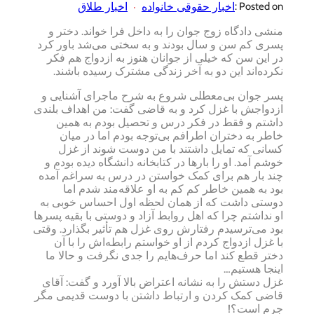
اخبار حقوقی خانواده
اخبار طلاق
Posted on :
منشی دادگاه زوج جوان را به داخل فرا خواند. دختر و
پسری کم سن و سال بودند و به سختی می‌شد باور کرد
در این سن که خیلی از جوانان هنوز به ازدواج هم فکر
نکرده‌اند این دو به آخر زندگی مشترک رسیده باشند.
پسر جوان بی‌معطلی شروع به شرح ماجرای آشنایی و
ازدواجش با غزل کرد و به قاضی گفت: من اهداف بلندی
داشتم و فقط در فکر درس و تحصیل بودم به همین
خاطر به دختران اطرافم بی‌توجه بودم اما در میان
کسانی که تمایل داشتند با من دوست شوند از غزل
خوشم آمد. او را بارها در کتابخانه دانشگاه دیده بودم و
چند بار هم برای کمک خواستن در درس به سراغم آمده
بود به همین خاطر کم کم به او علاقه‌مند شدم اما
دوستی داشت که از همان لحظه اول احساس خوبی به
او نداشتم چرا که اهل روابط آزاد و دوستی با بقیه پسرها
بود می‌ترسیدم رفتارش روی غزل هم تأثیر بگذارد. وقتی
با غزل ازدواج کردم از او خواستم رابطه‌اش را با آن
دختر قطع کند اما حرف‌هایم را جدی نگرفت و حالا ما
اینجا هستیم…
غزل دستش را به نشانه اعتراض بالا آورد و گفت: آقای
قاضی کمک کردن و ارتباط داشتن با دوست قدیمی مگر
جرم است؟!