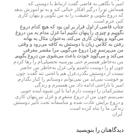
امیر با نگاهی به قاضی گفت: ارتباط با دوستی که
همه‌اش تو را درگیر افکار خیالی کند و به تو آموزش بدهد
که دروغ بگویی و حقیقت را به من نگویی و پنهان کاری
کنی جرم است.
جناب قاضی از اول قرار بر این بود که هیچ کدام دروغ
نگوییم و چیزی را پنهان نکنیم اما غزل مدام به من دروغ
می‌گوید و پنهان کاری می‌کند. به‌عنوان مثال به بهانه
رفتن به کلاس زبان با دوستش به کافه می‌رود و وقتی
من می‌پرسم چرا دروغ می‌گویی مرا مقصر معرفی
می‌کند و می‌گوید خودت باعث می‌شوی من دروغ بگویم.
من به‌خاطر همسرم حتی بورسیه تحصیلی‌ام را رها کردم
چون او را دوست داشتم ولی غزل به‌خاطر من حاضر
نیست از دوستش بگذرد.غزل هم با لحنی تند گفت: چون
تو خوشت نمی‌آید من نمی‌توانم دوستانم را کنار بگذارم.
امیر با ناراحتی ادامه داد: من همسرم و زندگی
مشترکمان را دوست دارم اما با این شیوه آینده خوبی
نمی‌بینم چون من از دروغ متنفرم و غزل نیز پنهان کاری
و دروغ برایش عادت شده و متأسفانه تحت تأثیر دوستش
زندگی ما را تباه کرده است.
ایران
دیدگاهتان را بنویسید