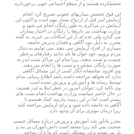
تحصیلکرده هستند و از سطح اجتماعی خوبی برخوردارند.
این فوق تخصص بیماریهای عفونی تصریح کرد: انجام
آزمایش ایدز قبل از ازدواج بسیار مهم است و اکنون این
آزمایش در مراکزی به طور رایگان انجام می شود و
وزارت بهداشت نیز داروها را رایگان در اختیار بیماران
می گذارد ولی عده ای از این امکانات بی خبرند. به گفته
محرز، به دلیل نبود آگاهی و فقدان پذیرش جامعه
بسیاری از افراد آزمایش نمی دهند. نمی توانیم به دنبال
مردم برویم، خود جوان ها باید بدانند رفتارهای پرخطر
چیست و تست بدهند، زیرا تمام این مراکز تست ایدز به
صورت رایگان مشاوره و تست ها را انجام می دهند.
وی افزود: متاسفانه انگار کسی از این مسائل آگاهی
ندارد که بخواهد مراجعه داشته باشد اطلاع رسانی مدام
توسط رسانه ها و آموزش و پرورش نشده است.
وی تاکید کرد: جوانان امروز در خطر ابتلا به ایدز هستند،
در حال حاضر سیاست وزارت بهداشت انجام تست های
بیشتر است اما در این زمینه نیازمند کمک هستیم تا
آگاهی به جامعه داده شود و برای آزمایش مراجعه کنند
زیرا درمان موثری برای آن وجود دارد.
محرز یادآور شد: آموزش و پرورش درباره مسائل جنسی
صحبت نمی کند زیرا معتقد است دانش آموزان بی بند و
بار می شوند و این مشکلی است که ما با آن مواجه