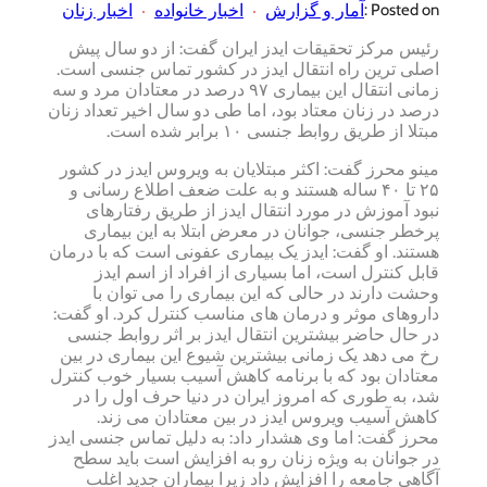
آمار و گزارش
اخبار خانواده
اخبار زنان
Posted on :
رئیس مرکز تحقیقات ایدز ایران گفت: از دو سال پیش
اصلی ترین راه انتقال ایدز در کشور تماس جنسی است.
زمانی انتقال این بیماری ۹۷ درصد در معتادان مرد و سه
درصد در زنان معتاد بود، اما طی دو سال اخیر تعداد زنان
مبتلا از طریق روابط جنسی ۱۰ برابر شده است.
مینو محرز گفت: اکثر مبتلایان به ویروس ایدز در کشور
۲۵ تا ۴۰ ساله هستند و به علت ضعف اطلاع رسانی و
نبود آموزش در مورد انتقال ایدز از طریق رفتارهای
پرخطر جنسی، جوانان در معرض ابتلا به این بیماری
هستند. او گفت: ایدز یک بیماری عفونی است که با درمان
قابل کنترل است، اما بسیاری از افراد از اسم ایدز
وحشت دارند در حالی که این بیماری را می توان با
داروهای موثر و درمان های مناسب کنترل کرد. او گفت:
در حال حاضر بیشترین انتقال ایدز بر اثر روابط جنسی
رخ می دهد یک زمانی بیشترین شیوع این بیماری در بین
معتادان بود که با برنامه کاهش آسیب بسیار خوب کنترل
شد، به طوری که امروز ایران در دنیا حرف اول را در
کاهش آسیب ویروس ایدز در بین معتادان می زند.
محرز گفت: اما وی هشدار داد: به دلیل تماس جنسی ایدز
در جوانان به ویژه زنان رو به افزایش است باید سطح
آگاهی جامعه را افزایش داد زیرا بیماران جدید اغلب