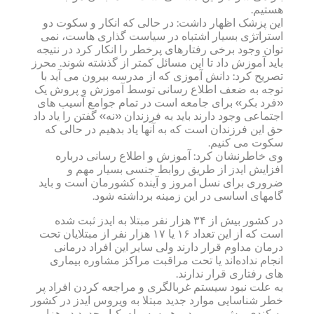
هستیم.
این پزشک اظهار داشت: در حالی که انکار و سکوت دو
استراتژی بسیار اشتباه در سیاست گذاری هاست، نمی
توان وجود برخی رفتارهای پرخطر را انکار کرد در نتیجه
باید آموزش داد تا این مسائل کمتر از گذشته شوند. محرز
تصریح کرد: دانش آموزی که از مدرسه بیرون می آید با
توجه به ضعف اطلاع رسانی توسط آموزش و پروش یک
«فرد بکر» برای جامعه است در تمام جوامع آسیب های
اجتماعی وجود دارند باید به فرزندان «نه» گفتن را یاد داد
حق این فرزندان است که به آنها یاد بدهیم در حالی که
سکوت می کنیم.
وی خاطرنشان کرد: آموزش و اطلاع رسانی درباره
افزایش ایدز از طریق روابط جنسی بسیار مهم و
ضروری برای نسل امروز و آینده کشورمان است و باید
گامهای اساسی در این زمینه برداشته شود.
در کشور بیش از ۳۴ هزار نفر مبتلا به ایدز ثبت شده
است که از این تعداد ۱۶ یا ۱۷ هزار نفر از مبتلایان تحت
درمان مداوم قرار دارند ولی سایر این افراد درمانی
انجام نداده‌اند یا تحت مراقبت مراکز مشاوره بیماری
های رفتاری قرار ندارند.
به علت نبود سیستم غربالگری و مراجعه کردن افراد پر
خطر شناسایی موارد جدید مبتلا به ویروس ایدز در کشور
به کندی پیش می رود و هر سه ماه یکبار حدود دو هزار