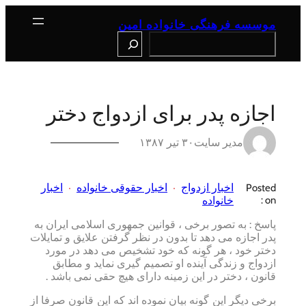
رفتن
به
موسسه فرهنگی خانواده امین
محتوا
Search
اجازه پدر برای ازدواج دختر
مدیر سایت
۳۰ تیر ۱۳۸۷
اخبار ازدواج
اخبار حقوقی خانواده
اخبار
Posted
on :
خانواده
پاسخ : به تصور برخی ، قوانین جمهوری اسلامی ایران به
پدر اجازه می دهد تا بدون در نظر گرفتن علایق و تمایلات
دختر خود ، هر گونه که خود تشخیص می دهد در مورد
ازدواج و زندگی آینده او تصمیم گیری نماید و مطابق
قانون ، دختر در این زمینه دارای هیچ حقی نمی باشد .
برخی دیگر این گونه بیان نموده اند که این قانون صرفا از