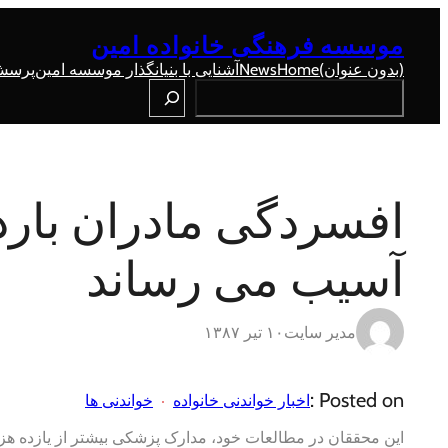
رفتن
به
موسسه فرهنگی خانواده امین
محتوا
(بدون عنوان)
Home
News
آشنایی با بنیانگذار موسسه امین
پرسش 
Search
افسردگی مادران بارد
آسیب می رساند
مدیر سایت
۱۰ تیر ۱۳۸۷
Posted on :
اخبار خواندنی خانواده
خواندنی ها
این محققان در مطالعات خود، مدارک پزشکی بیشتر از یازده هزار زن و فرزندان م