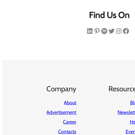
Find Us On
فیس‌بوک
اینستاگرم
توییتر
اسپاتیفای
پینترست
لینکداین
Company
Resourc
About
Bl
Advertisement
Newslet
Career
He
Contacts
Even