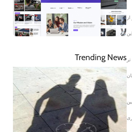
از
ین
Trending News
تر
ان
ین
ری