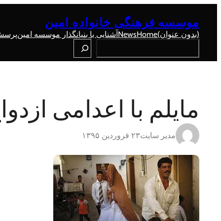
رفتن
به
موسسه فرهنگی خانواده امین
محتوا
(بدون عنوان)
Home
News
آشنایی با بنیانگذار موسسه امین
پرسش 
Search
مایلم با اعدامی ازدواج
مدیر سایت
۲۳ فروردین ۱۳۹۵