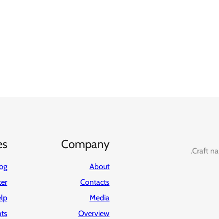
es
Company
Craft na
og
About
ter
Contacts
lp
Media
ts
Overview