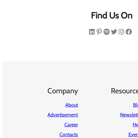
Find Us On
فیس‌بوک
اینستاگرم
توییتر
اسپاتیفای
پینترست
لینکداین
Company
Resourc
About
Bl
Advertisement
Newslet
Career
He
Contacts
Even