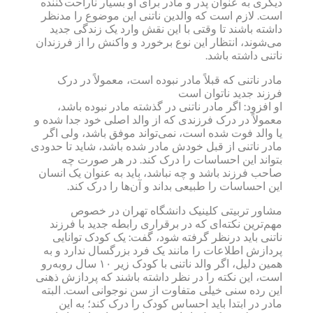
دیگری به عنوان پدر و مادر برای او بسیار ناراحت‌کننده
است. لازم است که والدین ناتنی این موضوع را مدنظر
داشته باشند تا وقتی با این نقش وارد یک زندگی جدید
می‌شوند، انتظار این نوع برخورد و واکنش را از فرزندان
ناتنی داشته باشد.
مادر ناتنی که قبلاً مادر نبوده است، معمولاً در درک
فرزند جدید ناتوان است
او افزود: اگر مادر ناتنی در گذشته مادر نبوده باشد،
معمولاً در درک فرزندی که از والد اصلی خود جدا شده و
یا والد فوت شده است، نمی‌تواند موفق باشد، ولی اگر
مادر ناتنی از قبل خودش مادر شده باشد، شاید تا حدودی
بتواند این احساسات را درک کند. در هر صورت چه
صاحب فرزند باشد و چه نباشد، باید به عنوان یک انسان
این احساسات را طبیعی بداند و آن‌ها را درک کند.
مشاور تربیتی کلینیک دانشگاه تهران در خصوص
مهم‌ترین نکته‌ای که در برقراری رابطه جدید با فرزند
ناتنی باید درنظر گرفته شود، گفت: یک کودک توانایی
پردازش اطلاعات را مانند یک فرد بزرگسال ندارد و به
همین دلیل، اگر والد ناتنی با کودک زیر ۱۰ سال روبه‌رو
است، این نکته را در نظر داشته باشند که پردازش ذهنی
این رده سنی خیلی متفاوت از سن نوجوانی است. البته
مادر در ابتدا باید احساس کودک را درک کند؛ به این