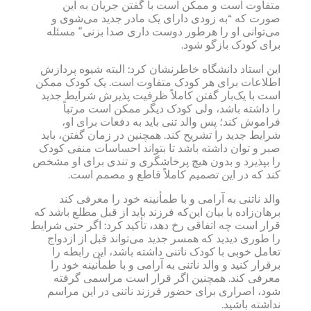
متفاوت است و ممکن است با گفتن جریان به این
صورت که “به زودی دارای یک مادر جدید می‌شوی و
می‌توانی او را هرطور دوست داری صدا بزنی” مسئله
برای کودک بازگو شود.
این استاد دانشگاه خاطرنشان کرد: البته شیوه‌ پردازش
اطلاعات برای هر کودک متفاوت است. یک کودک ممکن
است با یک‌بار گفتن کاملاً ظرفیت پذیرش شرایط جدید
را داشته باشد، ولی کودک دیگر ممکن است مرتباً
فراموش کند؛ پس والد تنی باید به دفعات برای او،
شرایط جدید را تشریح کند. همچنین در زمان گفتن، باید
صبر و توان داشته باشد تا بتواند احساسات منفی کودک
را بپذیرد و بدون هیچ پرخاشگری و تندی برای او مشخص
کند که در این تصمیم کاملاً قاطع و مصمم است.
والد ناتنی به آرامی و با طمأنینه خود را معرفی کند
برهان‌زاده با بیان این‌که فرزند باید از قبل مطلع باشد که
قرار است چه اتفاقی رخ دهد، تأکید کرد: اگر حتی شرایط
را طوری دیدید که همسر جدید می‌تواند قبل از ازدواج
تعامل خوبی با کودک ناتنی داشته باشد، این رابطه را
برقرار کنید و والد ناتنی به آرامی و با طمأنینه خود را
معرفی کند. همچنین اگر قرار است مراسمی گرفته
شود، اصراری برای حضور فرزند ناتنی در این مراسم
نداشته باشید.