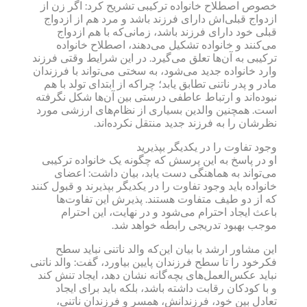
خصوص اصطلاح خانواده‌ ترکیبی تشریح کرد: اگر زن از
ازدواج قبلی‌اش دارای فرزند باشد و مرد هم از ازدواج
قبلی خود دارای فرزند باشد، زمانی‌که با هم ازدواج
می‌کنند و خانواده تشکیل می‌دهند، اصطلاح خانواده‌
ترکیبی به آن‌ها تعلق می‌گیرد. در این شرایط وقتی فرزند
وارد خانواده جدید می‌شود، به سختی می‌تواند با فرزندان
مادر و پدر ناتنی تطابق یابد؛ چراکه از ابتدای تولد با هم
نبوده‌اند و ارتباط عاطفی‌ درستی بین آن‌ها شکل نگرفته
است. همچنین والدین بسیاری از نظام‌های ارزشی مورد
نظرشان را به فرزند جدید منتقل نکرده‌اند.
وجود تفاوت را در یکدیگر بپذیرید
او در پاسخ به این پرسش که چگونه یک خانواده‌ ترکیبی
می‌تواند به هماهنگی دست یابد، بیان داشت: اعضای
خانواده باید وجود تفاوت را در یکدیگر بپذیرند و قبول کنند
که از دو طیف متفاوت هستند. پذیرش این تفاوت‌ها
باعث ایجاد احترام می‌شود و در نهایت، این احترام
موجب بهبود تدریجی رابطه خواهد شد.
این مشاور ارشد با بیان این‌که والد ناتنی نباید سطح
فکرخود را تا سطح فرزندان پایین بیاورد، گفت: والد ناتنی
نباید عکس‌العمل‌های بچه‌گانه نشان دهد، ایجاد تنش کند
و با کودکان رقابت داشته باشد، بلکه باید برای ایجاد
تعادل بین خود، فرزندانش، همسر و فرزندان ناتنی،