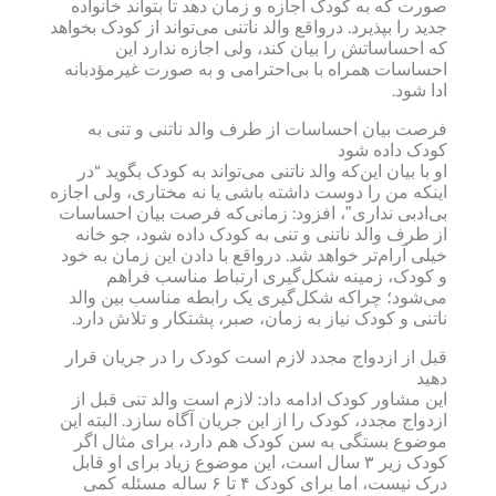
صورت که به کودک اجازه و زمان دهد تا بتواند خانواده
جدید را بپذیرد. درواقع والد ناتنی می‌تواند از کودک بخواهد
که احساساتش را بیان کند، ولی اجازه ندارد این
احساسات همراه با بی‌احترامی و به صورت غیرمؤدبانه
ادا شود.
فرصت بیان احساسات از طرف والد ناتنی و تنی به
کودک داده شود
او با بیان این‌که والد ناتنی می‌تواند به کودک بگوید “در
اینکه من را دوست داشته باشی یا نه مختاری، ولی اجازه
بی‌ادبی نداری”، افزود: زمانی‌که فرصت بیان احساسات
از طرف والد ناتنی و تنی به کودک داده شود، جو خانه
خیلی آرام‌تر خواهد شد. درواقع با دادن این زمان به خود
و کودک، زمینه شکل‌گیری ارتباط مناسب فراهم
می‌شود؛ چراکه شکل‌گیری یک رابطه مناسب بین والد
ناتنی و کودک نیاز به زمان، صبر، پشتکار و تلاش دارد.
قبل از ازدواج مجدد لازم است کودک را در جریان قرار
دهید
این مشاور کودک ادامه داد: لازم است والد تنی قبل از
ازدواج مجدد، کودک را از این جریان آگاه سازد. البته این
موضوع بستگی به سن کودک هم دارد، برای مثال اگر
کودک زیر ۳ سال است، این موضوع زیاد برای او قابل
درک نیست، اما برای کودک ۴ تا ۶ ساله مسئله کمی