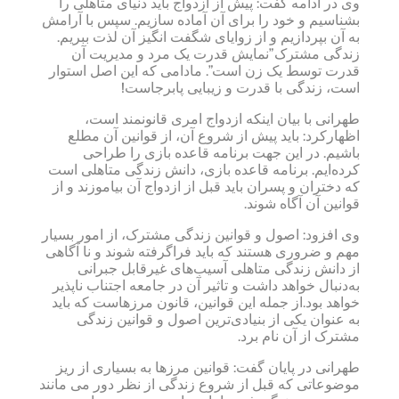
وی در ادامه گفت: پیش از ازدواج باید دنیای متاهلی را
بشناسیم و خود را برای آن آماده سازیم. سپس با آرامش
به آن بپردازیم و از زوایای شگفت انگیز آن لذت ببریم.
زندگی مشترک”نمایش قدرت یک مرد و مدیریت آن
قدرت توسط یک زن است”. مادامی که این اصل استوار
است، زندگی با قدرت و زیبایی پابرجاست!
طهرانی با بیان اینکه ازدواج امری قانونمند است،
اظهارکرد: باید پیش از شروع آن، از قوانین آن مطلع
باشیم. در این جهت برنامه قاعده بازی را طراحی
کرده‌ایم. برنامه قاعده بازی، دانش زندگی متاهلی است
که دختران و پسران باید قبل از ازدواج آن بیاموزند و از
قوانین آن آگاه شوند.
وی افزود: اصول و قوانین زندگی مشترک، از امور بسیار
مهم و ضروری هستند که باید فراگرفته شوند و نا آگاهی
از دانش زندگی متاهلی آسیب‌های غیرقابل جبرانی
به‌دنبال خواهد داشت و تاثیر آن در جامعه اجتناب ناپذیر
خواهد بود.از جمله این قوانین، قانون مرزهاست که باید
به عنوان یکی از بنیادی‌ترین اصول و قوانین زندگی
مشترک از آن نام برد.
طهرانی در پایان گفت: قوانین مرزها به بسیاری از ریز
موضوعاتی که قبل از شروع زندگی از نظر دور می مانند