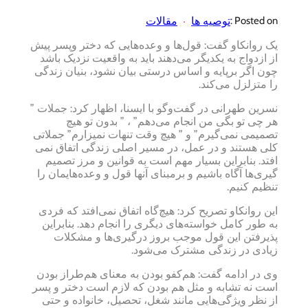
توصیه ها
مقالات
Posted on :
یک روانکاو گفت: قول‌ها و وعده‌هایی که دختر وپسر پیش
از ازدواج به یکدیگر می‌دهند باید به واقعیت نزدیک باشد
چون اگر برپایه و اساس درستی بیان نشود، بنیان زندگی
را متزلزل می‌کند.
نسرین طهرانی در گفت‌وگو با ایسنا، اظهار کرد: جملات ”
هر چی تو بگی من انجام می‌دهم” ، ” بدون تو هیچ
تصمیمی نمی‌گیرم” و ” هیچ وقت تنهات نمیزارم” جملاتی
کلی هستند و در عمل، در مسیر اصلی زندگی اتفاق نمی
افتد. بنابراین بسیار مهم است به قوانین و مرز تصمیم
گیری‌ها آگاه باشیم و برمبنای آنها قول و وعده‌هایمان را
تنظیم کنیم.
این روانکاو تصریح کرد: هیچ‌گاه اتفاق نمی‌افتد که فردی
به طور کامل خواسته‌های دیگری را انجام دهد. بنابراین
پذیرفتن این قول موجب بروز درگیری‌ها و مشکلات
زیادی در زندگی مشترک می‌شود.
وی در ادامه گفت: هم‌کفو بودن به معنای هم‌طراز بودن
است نه تشابه و مثل هم بودن که لازم است دختر و پسر
از نظر ویژگی‌هایی مانند شغل، تحصیل، خانواده و حتی