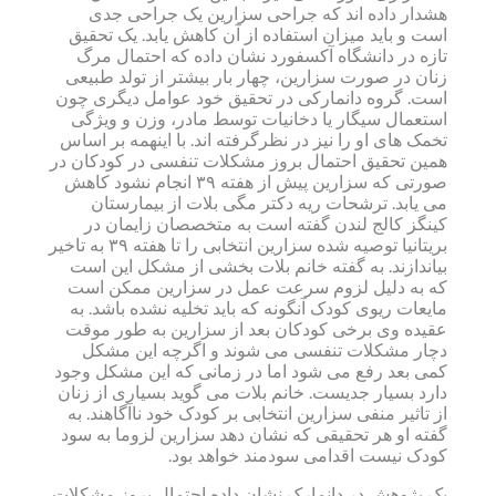
هشدار داده اند که جراحی سزارین یک جراحی جدی
است و باید میزان استفاده از آن کاهش یابد. یک تحقیق
تازه در دانشگاه آکسفورد نشان داده که احتمال مرگ
زنان در صورت سزارین، چهار بار بیشتر از تولد طبیعی
است. گروه دانمارکی در تحقیق خود عوامل دیگری چون
استعمال سیگار یا دخانیات توسط مادر، وزن و ویژگی
تخمک های او را نیز در نظرگرفته اند. با اینهمه بر اساس
همین تحقیق احتمال بروز مشکلات تنفسی در کودکان در
صورتی که سزارین پیش از هفته ۳۹ انجام نشود کاهش
می یابد. ترشحات ریه دکتر مگی بلات از بیمارستان
کینگز کالج لندن گفته است به متخصصان زایمان در
بریتانیا توصیه شده سزارین انتخابی را تا هفته ۳۹ به تاخیر
بیاندازند. به گفته خانم بلات بخشی از مشکل این است
که به دلیل لزوم سرعت عمل در سزارین ممکن است
مایعات ریوی کودک آنگونه که باید تخلیه نشده باشد. به
عقیده وی برخی کودکان بعد از سزارین به طور موقت
دچار مشکلات تنفسی می شوند و اگرچه این مشکل
کمی بعد رفع می شود اما در زمانی که این مشکل وجود
دارد بسیار جدیست. خانم بلات می گوید بسیاری از زنان
از تاثیر منفی سزارین انتخابی بر کودک خود ناآگاهند. به
گفته او هر تحقیقی که نشان دهد سزارین لزوما به سود
کودک نیست اقدامی سودمند خواهد بود.
یک پژوهش در دانمارک نشان داده احتمال بروز مشکلات