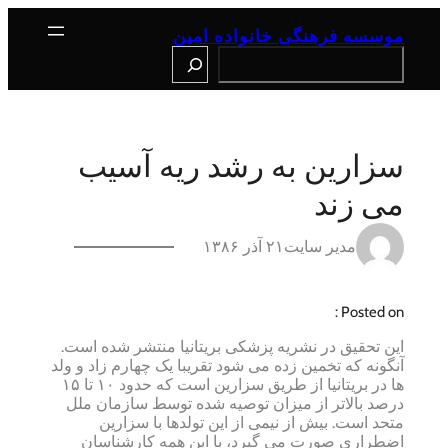
رفتن
به
موسسه فرهنگی خانواده امین
محتوا
Search
سزارین به رشد ریه آسیب
می زند
مدیر سایت
۲۱ آذر ۱۳۸۶
Posted on :
این تحقیق در نشریه پزشکی بریتانیا منتشر شده است.
آنگونه که تخمین زده می شود تقریبا یک چهارم زاد و ولد
ها در بریتانیا از طریق سزارین است که حدود ۱۰ تا ۱۵
درصد بالاتر از میزان توصیه شده توسط سازمان ملل
متحد است. بیش از نیمی از این تولدها با سزارین
اضطراری صورت می گیرد، با این همه کارشناسان