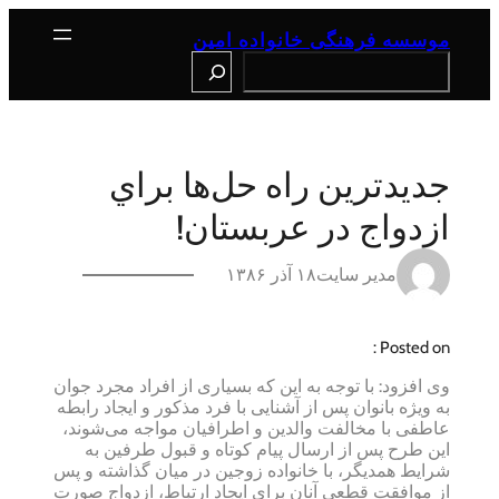
رفتن
به
موسسه فرهنگی خانواده امین
محتوا
Search
جدیدترین راه حل‌ها براي
ازدواج در عربستان!
مدیر سایت
۱۸ آذر ۱۳۸۶
Posted on :
وی افزود: با توجه به این که بسیاری از افراد مجرد جوان
به ویژه بانوان پس از آشنایی با فرد مذکور و ایجاد رابطه
عاطفی با مخالفت والدین و اطرافیان مواجه می‌شوند،
این طرح پس از ارسال پیام کوتاه و قبول طرفین به
شرایط همدیگر، با خانواده زوجین در میان گذاشته و پس
از موافقت قطعی آنان برای ایجاد ارتباط، ازدواج صورت