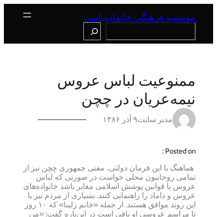
رفتن
به
موسسه فرهنگی خانواده امین
محتوا
Search
ممنوعيت لباس‌ عروس
نيمه‌عريان در چچن
مدیر سایت
۹ آذر ۱۳۸۶
Posted on :
هماهنگ با این فرمان دولتی، مفتی جمهوری چچن نیز از
تمامی روحانیون محلی خواست در صورتی كه لباس
عروس با قوانین پوشش اسلامی مغایر باشد خانواده‌های
عروس و داماد را راهنمایی كنند. بسیاری از مردم نیز با
این روند موافق هستند. از جمله «خانم زلینا» كه ۱۰ روز
تا مراسم عروسی او باقی است در این‌باره گفت: «من