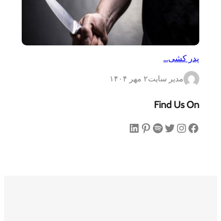
پدر کشی…
مدیر سایت
۲ مهر ۱۴۰۴
Find Us On
فیس‌بوک
اینستاگرم
توییتر
اسپاتیفای
پینترست
لینکداین