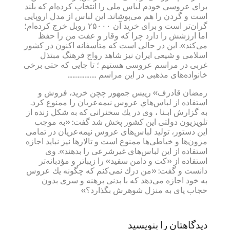
برای عروسی خودم لباس ملی را انتخاب كرده‌ام كه بلند
است و گردن را هم می‌پوشاند. این لباس از مدل اروپایی
گران‌تر است و برای خرید آن ۲۵۰۰۰ روبل خرج كرده‌ام؛
اما ارزشش را دارد چرا كه وقار و عفت من را حفظ
می‌كند». این در حالی است که متأسفانه اكنون در كشور
اسلامی و شیعی ایران نیز شاهد رواج فرهنگ مبتذل
غربی در مراسم عروسی هستیم ؛ تا جايی كه حتی برخی
خانواده‌های مذهبی در این مراسم ……………..
رمضان قادرف» رييس جمهور چچن خريد، فروش و
استفاده از لباس‌هاي عروس نيمه‌عريان را ممنوع كرد.
به گزارش ابـنا ، وی در یك سخنرانی كه به شكل زنده از
تلویزیون دولتی این كشور پخش شد گفت: «به موجب
این دستور، تولید لباس‌های عروس نیمه‌عریان در تمامی
مزون‌ها و خیاطی‌ها ممنوع است و تالارها نیز نباید اجازه
استفاده از این لباس‌های غیر‌شرعی را بدهند». وی
استفاده از «كت و دامن سفید» را زیباتر و مؤدبانه‌تر
دانست و گفت: «من درك نمی‌كنم كه چگونه یك عروس
به خود اجازه می‌دهد كه با بدنی برهنه و سری بدون
حجاب پای به منزل شوهرش بگذارد؟»
دیدگاهتان را بنویسید