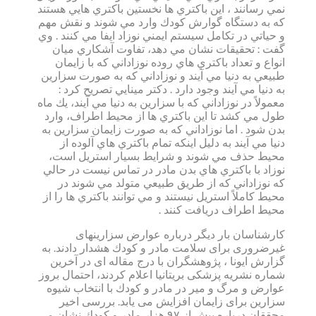
نمي رسانند ، اين باكتري ها نخستين باكتري هايي هستند
كه به دستگاه گوارش كودك وارد مي شوند و نقش مهم
و حياتي در تكامل سيستم ايمني نوزاد ايفا مي كنند . وي
گفت : تحقيقات نشان مي دهد، تفاوت آشكاري ميان
انواع و تعداد باكتري هاي روده نوزاداني كه با زايمان
طبيعي به دنيا مي آيند و نوزاداني كه به صورت سزارين
به دنيا مي آيند وجود دارد . دكتر مينايي تصريح كرد :
معمولاً در نوزاداني كه با سزارين به دنيا مي آيند، يك ماه
طول مي كشد تا اين باكتري ها از محيط اطراف، وارد
بدن شود . اما نوزاداني كه به صورت زايمان سزارين به
دنيا مي آيند به دليل اينكه تمام باكتري هاي آلوده از
محيط حذف مي شوند و شرايط بسيار استريل است،
نوزاد با باكتري هاي بدن مادر در تماس نيست در حالي
كه نوزاداني كه از طريق طبيعي متولد مي شوند در
محيط كاملاً استريل نيستند و مي توانند باكتري ها را از
محيط اطراف دريافت كنند .
كارشناسان بار دیگر درباره عوارض سزارینهای
غیرضروری برای سلامت مادر و كودك هشدار دادند. به
گزارش ایونا ، پژوهشگران با درج مقاله ای در آخرین
شماره نشریه پزشكی بریتانیا اعلام كردند، احتمال بروز
عوارض و مرگ و میر در مادر و كودك با انتخاب شیوه
سزارین برای زایمان افزایش می یابد. بررسی اخیر
محققان درباره بیش از ۹۷ هزار مادر و كودك نشان می