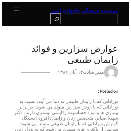
رفتن
به
موسسه فرهنگی خانواده امین
محتوا
Search
عوارض سزارین و فوائد
زایمان طبیعی
مدیر سایت
۱۴ آبان ۱۳۸۶
Posted on :
نوزاداني كه با زايمان طبيعي به دنيا مي آيند، نسبت به
نوزاداني كه با روش سزارين متولد مي شوند، در برابر
بيماري ها و مواد حساسيت زا ايمني بيشتري دارند . دكتر
سهيلا ضيايي متخصص زنان و زايمان افزود : دستگاه
گوارش نوزاداني كه با زايمان طبيعي متولد مي شوند
سرشار از باكتري هاي مفيدي مي شود كه به نوزاد زيان