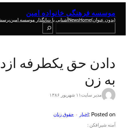
رفتن
به
موسسه فرهنگی خانواده امین
محتوا
(بدون عنوان)
Home
News
آشنایی با بنیانگذار موسسه امین
پرسش 
Search
دادن حق يکطرفه ازدو
به زن
مدیر سایت
۱۱ شهریور ۱۳۸۶
Posted on :
اخبار
حقوق زنان
آمنه شيرافکن :