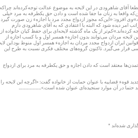
ا آقای شاهرودی در اين لايحه به موضوع عدالت توجه‌کرده‌‌اند چراکه
ن‌که واقعا به زنان ما جفا شده است و دادن حق يکطرفه به مرد خيلی
ی افزود: «اين‌که مجوز ازدواج مجدد مرد با اجازهء زن صورت گيرد
تب امر ديده شود که البته با اعتقادی که به آقای شاهرودی دارم
کرده‌اند.»کم‌تر از يک ماه گذشته لايحه‌ای برای حفظ کيان خانواده از
 لايحه مردان می‌توانند بدون اجازهء همسر اول و با کسب اجازه از
قوانين ايران ازدواج مجدد مردان به اجازهء همسر اول منوط بود.اين لاي
 قرار می‌گيرد. تاکنون گروه‌های مختلف فکری نسبت به طرح اين
دن‌ها معتقد است که دادن اجازه و حق يکطرفه به مرد برای ازدواج
د قوهء قضاييه با عنوان حمايت از خانواده گفت: <اگرچه اين لايحه را
ارند حتما در آن موارد سنجيده‌ای عنوان شده است.>………………….
ذاری شده‌اند
*