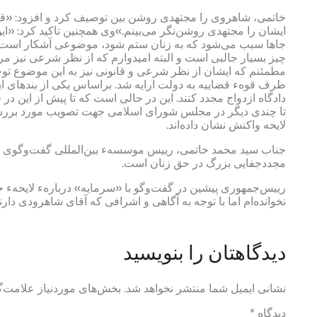
خاتمی، شاهروی را مجتهدی روشن ‌بين توصيف کرد و افزود: «قطع
ايشان را مجتهدی روشن‌نگر می‌بينم.»وی همچنين تاکيد کرد: «اي
جاها سبب می‌شود که به زنان ستم شود، موضوعی آشکار است.»و
چيز بسيار جالبی است و البته اميدوارم که از نظر شرعی نيز مرا
مطمئنم که ايشان از نظر شرعی و قانونی نيز به اين موضوع توجه 
طرف قوهء قضاييه به دولت ارايه شد. براساس يکی از بندهای اين
دادگاه ازدواج مجدد کنند. اين در حالی است که تا پيش از اين در 
تا چندی ديگر در مجلس شورای اسلامی جهت تصويب مورد بررسی
لايحه واکنش نشان داده‌اند.
جناب سيد محمد خاتمی، رييس موسسهء بين‌‌المللی گفت‌وگوی تم
مجددجفايی بزرگ در حق زنان است.
رييس‌جمهوری پيشين در گفت‌وگو با «سرمايه» دربارهء لايحهء جدي
نخوانده‌ام اما با توجه به آگاهی و اشرافی که آقای شاهرودی د
دیدگاهتان را بنویسید
نشانی ایمیل شما منتشر نخواهد شد.
بخش‌های موردنیاز علامت‌گ
دیدگاه
*