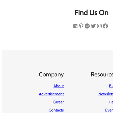
Find Us On
فیس‌بوک
اینستاگرم
توییتر
اسپاتیفای
پینترست
لینکداین
Company
Resourc
About
Bl
Advertisement
Newslet
Career
He
Contacts
Even