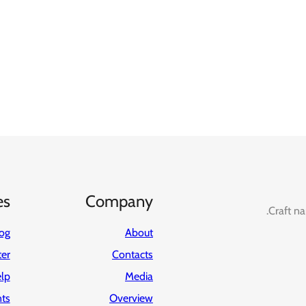
es
Company
Craft na
og
About
ter
Contacts
lp
Media
ts
Overview