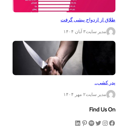
طلاق از ازدواج پیشی گرفت
مدیر سایت
۳ آبان ۱۴۰۴
پدر کشی…
مدیر سایت
۲ مهر ۱۴۰۴
Find Us On
فیس‌بوک
اینستاگرم
توییتر
اسپاتیفای
پینترست
لینکداین