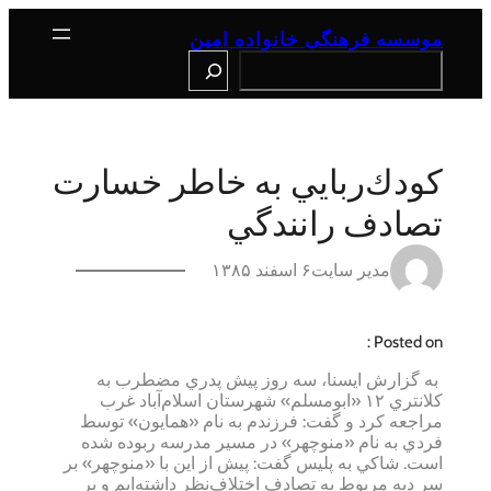
رفتن
به
موسسه فرهنگی خانواده امین
محتوا
Search
كود‌ك‌ربايي به خاطر خسارت
تصادف رانندگي
مدیر سایت
۶ اسفند ۱۳۸۵
Posted on :
به گزارش ايسنا، سه روز پيش پدري مضطرب به
كلانتري ۱۲ «ابومسلم» شهرستان اسلام‌آباد غرب
مراجعه كرد و گفت: فرزندم به نام «همايون» توسط
فردي به نام «منوچهر» در مسير مدرسه ربوده شده
است. شاكي به پليس گفت: پيش از اين با «منوچهر» بر
سر ديه مربوط به تصادف اختلاف‌نظر داشته‌ايم و بر