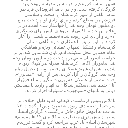
همين اساس فرزندم را در مسير مدرسه ربوده و به
گروگان گرفته است. وي در ادامه افزود: اين فرد طي
تماس تلفني از شهر كرمانشاه از صحت و سلامتي
فرزندم مرا مطلع كرده و براي آزادي او، پرداخت مبلغ
دو ميليون تومان وجه نقد را خواستار شده است. در پي
اعلام اين حادثه، اكيپي از نيروهاي پليس براي دستگيري
آدم‌ربا و آزادي فرد ربوده شده تحقيقات پليسي را آغاز
كردند. به اين ترتيب با همكاري اداره آگاهي استان
كرمانشاه و تشكيل تيمهاي عملياتي ويژه و هماهنگي
مقام قضايي محل سكونت آدم‌ربايان شناسايي شد. برابر
خواسته آدم‌ربايان مبني بر پرداخت دو ميليون تومان وجه
نقد، ماموران آگاهي كرمانشاه همراه پدر كودك ربوده
شده به شهرك شهيد عسكري رفته و پس از تحويل مبلغ
وجه نقد، گروگان را آزاد كردند. پس از آزادي «همايون»،
تعداد سه تن از عاملان آدم‌ربايي دستگير و مبلغ فوق از
آنان ضبط شد. دستگير شدگان به اتهام وارده با همدستي
دو تن به نامهاي «منوچهر» و «ميترا» اقرار كردند.
با تلاش پليس كرمانشاه، كودكي كه به دليل اختلاف بر
سر خسارت تصادف ربوده شده بود، پس از گذشت ۷۲
ساعت به آغوش خانواده‌اش بازگشت.ه گزارش ايسنا،
سه روز پيش پدري مضطرب به كلانتري ۱۲ «ابومسلم»
شهرستان اسلام‌آباد غرب مراجعه كرد و گفت: فرزندم
به نام «همايون» توسط فردي به نام «منوچهر» در مسير