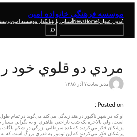
رفتن
به
موسسه فرهنگی خانواده امین
محتوا
(بدون عنوان)
Home
News
آشنایی با بنیانگذار موسسه امین
پرسش 
Search
مردي دو قلوي خود را ب
مدیر سایت
۷ آذر ۱۳۸۵
Posted on :
او که در شهر ناگپور در هند زندگي مي‌کند مي‌گويد در تمام 
است، ولي بالاخره يک شب ناراحتي ظاهري او به نگراني بسيار بز
پزشکان فکر مي‌کردند که غده سرطاني بزرگي در شکم باگات وجو
پزشکان فکر مي‌کردند که اين تومور به قدري بزرگ است که به دي