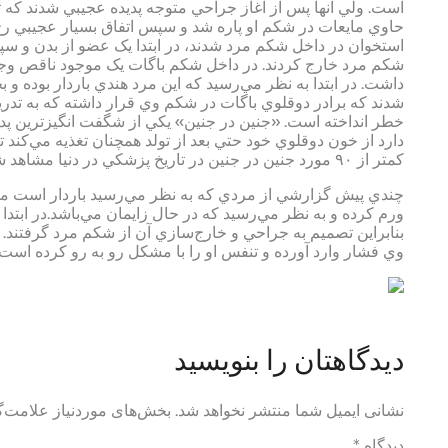
است. ولي آنها پس از آغاز جراحي متوجه پديده عجيبي شدند که ت
حاوي مايعات در شکم او پاره شد و سپس اتفاق بسيار عجيبي رخ 
استخوان در داخل شکم مرد شدند، در ابتدا يک عضو از بدن و س
شکم مرد خارج کردند. در داخل شکم باگات يک موجود ناقص وجود
داشت. در ابتدا به نظر مي‌رسيد که اين مرد هندي باردار بوده 
شدند که برادر دوقلوي باگات در شکم وي قرار داشته که به تدري
خطر انداخته است. «جنين در جنين» يکي از شگفت انگيزترين پديده
دارد از خون دوقلوي خود حتي بعد از تولد همچنان تغذيه مي‌کند ت
کمتر از ۹۰ مورد جنين در جنين در تاريخ پزشکي در دنيا مشاهد شده است.
چندي پيش گزارشي از مردي که به نظر مي‌رسيد باردار است منت
ورم کرده و به نظر مي‌رسيد که در حال زايمان مي‌باشد.در ابت
بنابراين تصميم به جراحي و خارج‌سازي آن از شکم مرد گرفتند.
وي فشار وارد آورده و تنفس او را با مشکل رو به رو کرده است.
دیدگاهتان را بنویسید
نشانی ایمیل شما منتشر نخواهد شد.
بخش‌های موردنیاز علامت‌گ
دیدگاه
*