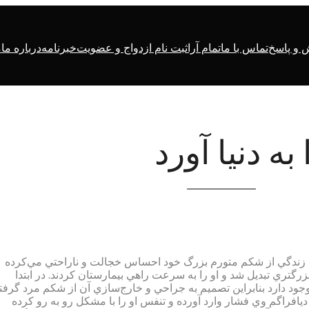
و پاسخ
تماس با ما
تمام آرا
ثبت نام ازدواج و عضویت
خبرنامه
درباره ما
م
ه دنيا آورد
طول زندگي از شکم متورم بزرگ خود احساس خجالت و ناراحتي مي‌کرده
رگتري تبديل شد و او را به سرعت راهي بيمارستان کردند. در ابتدا
د دارد بنابراين تصميم به جراحي و خارج‌سازي آن از شکم مرد گرفتن
افراگم وي فشار وارد آورده و تنفس او را با مشکل رو به رو کرده