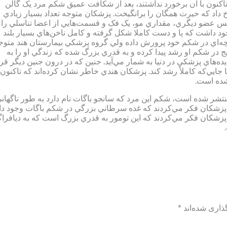
اکنون با آن برخورد نداشتند، بعد از شکافت عميق شکم مرد يک گالن
داد که حيرت همگان را برانگيخت. پزشکان متوجه تعداد بسيار زيادي
پس عضو ديگري، مقداري مو، يک فک و قسمت‌هايي از اعضا تناسلي را ا
 داشت که پا و دست کاملا شکل گرفته و کامل ناخن‌هاي بسيار بلند
و بچه‌اي در شکم خود پرورش داده ولي گروه پزشکي بيمارستان هند متوج
ج در شکم او رشد پيدا کرده و به قدري بزرگ شده که زندگي او را به
‌‌هاي پزشکي در دنيا به شمار مي‌آيد. جنين که در درون جنين ديگر قرا
ا جايي‌که کاملاً رشد کند. پزشکان هندي خاطر نشان کرده‌اند که تاکنون
شر شده است، شکم اين مرد که سانجو باگات نام دارد به طور ناگهان
دا پزشکان فکر مي‌کردند که غده سرطاني بزرگي در شکم باگات وجود دا
 پزشکان فکر مي‌کردند که اين تومور به قدري بزرگ است که به ديافرا
ذاری شده‌اند
*