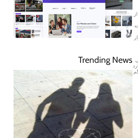
ز
ه
ر
Trending News
ي
رد
گم