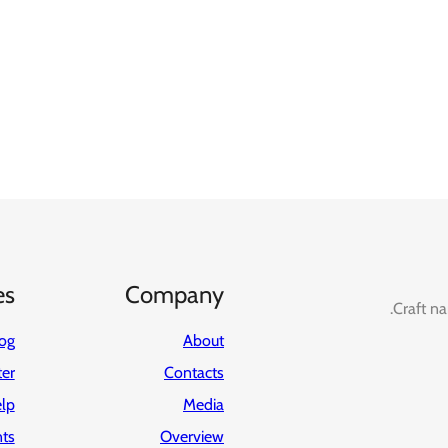
es
Company
Craft na
og
About
ter
Contacts
lp
Media
ts
Overview