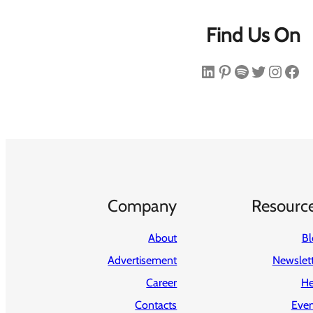
Find Us On
فیس‌بوک
اینستاگرم
توییتر
اسپاتیفای
پینترست
لینکداین
Company
Resourc
About
Bl
Advertisement
Newslet
Career
He
Contacts
Even