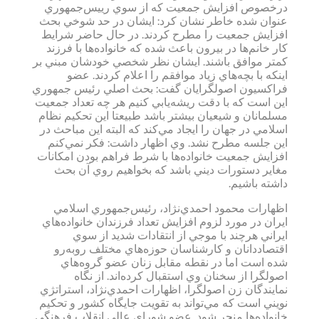
درخصوص‌ افزايش‌ جمعيت‌ كه‌ از سوي‌ رييس‌جمهوري‌
عنوان‌ شده‌ خاطر نشان‌ كرد: ايشان‌ در حد شوخي‌ بحث‌
افزايش‌ جمعيت‌ را مطرح‌ كردند. در حال‌ حاضر شرايط‌
كار خانم‌ها در بيرون‌ باعث‌ شده‌ كه‌ خانواده‌ها با فرزند
كمتر موافق‌ باشند. ايشان‌ نظر شخصي‌ خودشان‌ مبني‌ بر
اينكه‌ با بچه‌هاي‌ زياد موافقم‌ را اعلام‌ كردند. عضو
فراكسيون‌ اصولگرايان‌ گفت‌: بحث‌ اصلي‌ رئيس جمهوري‌
اين‌ است‌ كه‌ با دقت‌ ريشه‌يابي‌ كنيم‌ هر چه‌ تعداد جمعيت‌
مسلمانان‌ و شيعيان‌ بيشتر باشد طبيعتا اين‌ تحكيم‌ نظام‌
اسلامي‌ در جهان‌ را ايجاد مي‌كند كه‌ البته‌ اين‌ مباحث‌ در
اين‌ جلسه‌ مطرح‌ نشد. وي‌ اظهار داشت‌: فكر نمي‌كنم‌
افزايش‌ جمعيت‌ خانواده‌ها با شرط‌ فراهم‌ بودن‌ امكانات‌
مغاير دستورات‌ ديني‌ باشد كه‌ بخواهيم‌ روي‌ آن‌ بحث‌
داشته‌ باشيم‌.
اظهارات‌ محمود احمدي‌نژاد، رئيس‌جمهوري‌ اسلامي‌
ايران‌ در مورد لزوم‌ افزايش‌ تعداد فرزندان‌ خانواده‌هاي‌
ايراني‌ هرچند با موجي‌ از انتقادات‌ شديد از سوي‌
اقتصاددانان‌ و كارشناسان‌ حوزه‌هاي‌ مختلف‌ روبه‌رو
شده‌ است‌ اما در نقطه‌ مقابل‌ زنان‌ عضو گروه‌هاي‌
اصولگرا از سخنان‌ وي‌ استقبال‌ كرده‌اند. از نگاه‌
نمايندگان‌ زن‌ اصولگرا، اظهارات‌ احمدي‌نژاد، استراتژي‌
نويني‌ است‌ كه‌ مي‌تواند به‌ تقويت‌ جايگاه‌ كشور و تحكيم‌
خانواده‌ها منجر شود. عضو شوراي عالي‌ انقلاب‌ فرهنگي‌