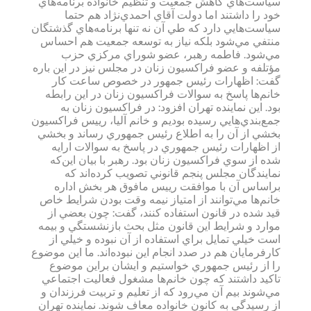
سياست‌هاي‌ كاهش‌ جمعيت‌ و تنظيم‌ خانواده‌ برنامه‌هاي‌
خود را داشتند اما دولت‌ آقاي‌ احمدي‌نژاد هم‌ حتما
سياست‌هايي‌ دارد كه‌ طي‌ آن‌ نه‌ تنها برنامه‌هاي‌ گذشتگان‌
منتفي‌ مي‌شود بلكه‌ نياز به‌ توسعه‌ جمعيت‌ هم‌ احساس‌
مي‌شود. فاطمه‌ رهبر، عضو شوراي‌ مركزي‌ حزب‌
مؤتلفه‌ و عضو فراكسيون‌ زنان‌ در مجلس‌ نيز در اين‌ باره‌
گفت‌: اظهارات‌ رئيس جمهور در خصوص‌ ساعت‌ كار
خانم‌ها پاسخ‌ به‌ سوالات‌ فراكسيون‌ زنان‌ در اين‌ رابطه‌
بود. اين‌ نماينده‌ تهران‌ افزود: در فراكسيون‌ زنان‌ به‌
جمع‌بندي‌هايي‌ رسيده‌ بوديم‌ و خانم‌ آليا، رييس‌ فراكسيون‌
بخشي‌ از آن‌ را به‌ اطلاع‌ رئيس جمهوري‌ رساند و بخشي‌
از اظهارات‌ رئيس جمهوري‌ در پاسخ‌ به‌ سوالات‌ ارايه‌
شده‌ از سوي‌ فراكسيون‌ زنان‌ بود. رهبر با بيان‌ اين‌كه‌
نمايندگان‌ مجلس‌ پنجم‌ قانوني‌ تصويب‌ كرده‌اند كه‌
براساس‌ آن‌ با موافقت‌ رييس‌ مافوق‌ هر بخش‌ اداره‌
خانم‌ها مي‌توانند از امتياز نيمه‌ وقت‌ بودن‌ شرايط‌ خاص‌
قيد شده‌ در قانون‌ استفاده‌ كنند، گفت‌: چون‌ بعضي‌ از
موارد و شرايط‌ اين‌ قانون‌ مثل‌ بحث‌ بازنشستگي‌ و بيمه‌
است‌ خيلي‌ تمايل‌ براي‌ استفاده‌ از آن‌ نبوده‌ و خيلي‌ از
كارفرمايان‌ هم‌ در صدد انجام‌ اين‌ نبوده‌اند. ما اين‌ موضوع‌
را از رئيس جمهوري‌ خواستيم‌ و ايشان‌ براين‌ موضوع‌
تاكيد داشتند كه‌ چون‌ خانم‌ها مشغول‌ فعاليت‌ اجتماعي‌
مي‌شوند بيم‌ آن‌ مي‌رود كه‌ از تعليم‌ و تربيت‌ فرزندان‌ و
از رسيدگي‌ به‌ كانون‌ خانواده‌ معاف‌ شوند. نماينده‌ تهران‌