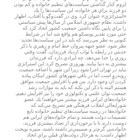
لزوم‌ كنار گذاشتن‌ سياست‌هاي‌ تنظيم‌ خانواده‌ و كم‌ بودن‌
دو فرزند براي‌ هر خانواده‌، اين‌ سياست‌‌ها را يك‌
«استراتژي‌» عنوان‌ كرد. وي‌ در گفت‌و‌گو با آفتاب‌، اظهار
داشت‌: نظام‌ جمهوري‌ اسلامي‌ از سال‌ها پيش‌ سياستي‌
را براي‌ پايين‌ نگاه‌ داشتن‌ جمعيت‌ كشور اتخاذ كرد كه‌
حتي‌ مورد تقدير يونسكو هم‌ واقع‌ شد اما در شرايط‌
كنوني‌ به‌ نظر مي‌رسد كه‌ بايد در اين‌ سياست‌‌ها تجديد
نظر شود. عضو جبهه‌ پيروان‌ خط‌ امام‌ و رهبري‌ با ذكر
حديثي‌ در رابطه‌ با ثواب‌ ازدياد فرزندان‌، گفت‌: وقتي‌
روزي‌ را خدا مي‌دهد، چه‌ ايرادي‌ دارد كه‌ فرزندان‌
بيشتري‌ به‌ دنيا بيايند. بهروزي‌ تصريح‌ كرد: اين‌ استراتژي‌
نبايد در تهران‌ اجرا شود زيرا اين‌ شهر با اضافه‌ جمعيت‌
روبه‌رو است‌ اما در باقي‌ شهرهاي‌ كشور امكان‌ پياده‌
كردن‌ آن‌ وجود دارد. من‌ هم‌ با افزايش‌ جمعيت‌ موافق‌
هستم‌ البته‌ با ذكر اين‌ نكته‌ كه‌ بايد به‌ موازات‌ رشد
جمعيت‌ توان‌ علمي‌ و تكنولوژي‌ خود را نيز افزايش‌ دهيم‌.
خانواده‌‌هاي‌ ايراني‌ فرزند بيشتر مي‌خواهند! يك‌ عضو
شورايعالي‌ انقلاب‌ فرهنگي‌ هم‌ تصريح‌ مي‌كند كه‌
خانواده‌ها در زمينه‌ سياست‌هاي‌ تنظيم‌ خانواده‌ تابع‌
تصميمات‌ دولت‌ هستند و تمام‌ خانواده‌هاي‌ ايراني‌ هم‌
دوست‌ دارند تا با برخورداري‌ از تعداد بيشتري‌ فرزند،
خانواده‌يي‌ گرم‌تر و صميمي‌تر داشته‌ باشند. منيره‌ نوبخت
اظهار داشت‌: به‌ هرحال‌ دولت‌هاي‌ قبلي‌ براي‌ اتخاذ