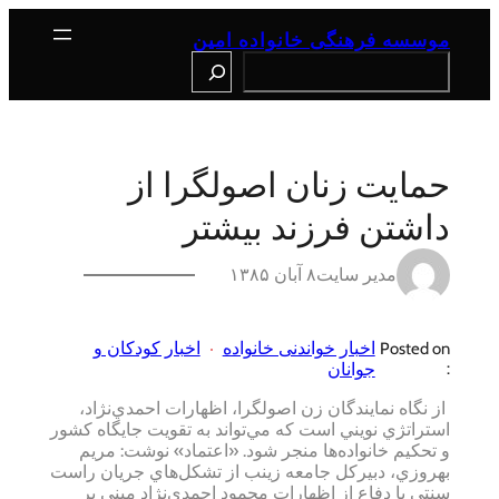
رفتن
به
موسسه فرهنگی خانواده امین
محتوا
Search
حمايت‌ زنان‌ اصولگرا از
داشتن‌ فرزند بيشتر
مدیر سایت
۸ آبان ۱۳۸۵
اخبار خواندنی خانواده
اخبار کودکان و
Posted on
:
جوانان
از نگاه‌ نمايندگان‌ زن‌ اصولگرا، اظهارات‌ احمدي‌نژاد،
استراتژي‌ نويني‌ است‌ كه‌ مي‌تواند به‌ تقويت‌ جايگاه‌ كشور
و تحكيم‌ خانواده‌ها منجر شود. «اعتماد» نوشت: مريم‌
بهروزي‌، دبيركل‌ جامعه‌ زينب‌ از تشكل‌هاي‌ جريان‌ راست‌
سنتي‌ با دفاع‌ از اظهارات‌ محمود احمدي‌نژاد مبني‌ بر