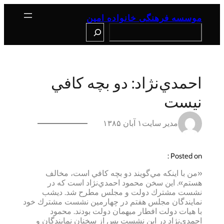
رفتن
به
موسسه فرهنگی خانواده امین
محتوا
Search
احمدي‌نژاد: دو بچه كافي
نيست
مدیر سایت
۱ آبان ۱۳۸۵
Posted on :
«من با اينكه مي‌گويند دو بچه كافي است، مخالف
هستم». اين سخن محمود احمدي‌نژاد است كه در
نشست مشترك دولت و مجلس مطرح شد. ديشب
نمايندگان مجلس هفتم در چهارمين نشست مشترك خود
با هيات دولت افطار ميهمان دولت بودند. محمود
احمدي‌نژاد در اين نشست پس از سخنان نمايندگان و