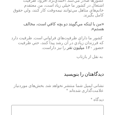
كشورها صادر مي‌كنند. احمدي‌نژاد افزود: ظرفيت
اشتغال در كشور ما خيلي زياد است، من معتقدم
خانم‌هاي متاهل مي‌توانند نيمه‌وقت كار كنند، ولي حقوق
كامل بگيرند. ‌
«من با اينكه مي‌گويند دو بچه كافي است، مخالف
هستم».
كشور ما داراي ظرفيت‌هاي فراواني است. ظرفيت دارد
كه فرزندان زيادي در آن رشد پيدا كنند، حتي ظرفيت
حضور
۱۲۰ ميليون نفر
را نيز داراست. ‌
به نقل از بازتاب
دیدگاهتان را بنویسید
نشانی ایمیل شما منتشر نخواهد شد.
بخش‌های موردنیاز
علامت‌گذاری شده‌اند
*
دیدگاه
*