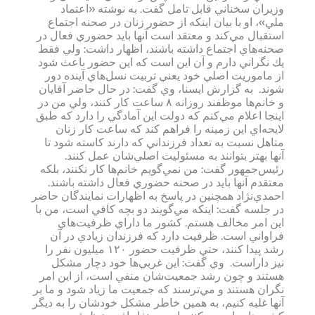
وزيران سخناني قابل تامل گفت. به نوشته «اعتماد
ملي»، او با بيان اينكه از حضور زنان در صحنه اجتماع
استقبال مي‌كند و معتقد است آنها بايد حضوري فعال در
صحنه‌هاي اجتماع داشته باشند، اظهار داشت: ولي فقط
يك نگراني دارم و آن اين است كه اين حضور باعث شود
از ماموريت اصلي خود يعني تربيت نسل‌هاي آينده دور
شوند. ‌ به گزارش ايسنا، وي گفت: در حال حاضر آقايان
و خانم‌ها موظفند روزانه ۸ ساعت كار كنند، ولي من در
اينجا اعلام مي‌كنم كه دولت اين آمادگي را دارد كه طبق
لايحه‌اي اين زمينه را فراهم كند كه ساعت كار زنان
متاهل نسبت به تعداد فرزنداني كه دارند كاسته شود تا
آنها بهتر بتوانند به مسئوليت اصلي‌شان عمل كنند. ‌
رئيس‌جمهور گفت: من نمي‌گويم خانم‌ها كار نكنند، بلكه
معتقدم آنها بايد در صحنه حضوري فعال داشته باشند.
‌احمدي‌نژاد همچنين در پاسخ به اظهارات نمايندگان حاضر
در جلسه گفت: اينكه مي‌گويند دو بچه كافي است، من با
اين امر مخالف هستم. كشور ما داراي ظرفيت‌هاي
فراواني است. ظرفيت دارد كه فرزندان زيادي در آن
رشد پيدا كنند، حتي ظرفيت حضور ۱۲۰ ميليون نفر را
نيز داراست. ‌ وي گفت: اين غربي‌ها خود دچار مشكل
هستند و چون رشد جمعيت‌شان منفي است، از اين امر
نگران هستند و مي‌ترسند كه جمعيت ما زياد شود و ما بر
آنها غلبه كنيم، به همين خاطر مشكل خودشان را به ديگر