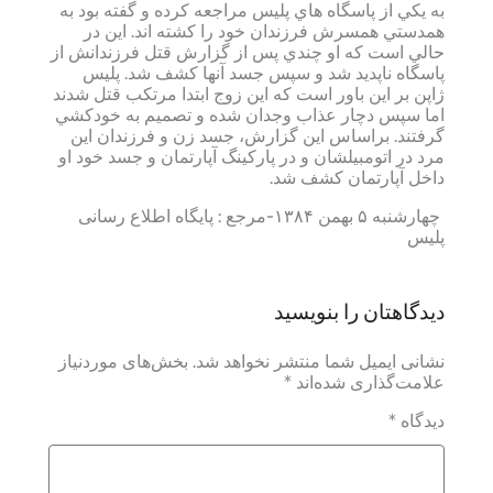
به يكي از پاسگاه هاي پليس مراجعه كرده و گفته بود به
همدستي همسرش فرزندان خود را كشته اند. اين در
حالي است كه او چندي پس از گزارش قتل فرزندانش از
پاسگاه ناپديد شد و سپس جسد آنها كشف شد. پليس
ژاپن بر اين باور است كه اين زوج ابتدا مرتكب قتل شدند
اما سپس دچار عذاب وجدان شده و تصميم به خودكشي
گرفتند. براساس اين گزارش، جسد زن و فرزندان اين
مرد در اتومبيلشان و در پاركينگ آپارتمان و جسد خود او
داخل آپارتمان كشف شد.
چهارشنبه ۵ بهمن ۱۳۸۴-مرجع : پایگاه اطلاع رسانی
پلیس
دیدگاهتان را بنویسید
نشانی ایمیل شما منتشر نخواهد شد.
بخش‌های موردنیاز
علامت‌گذاری شده‌اند
*
دیدگاه
*