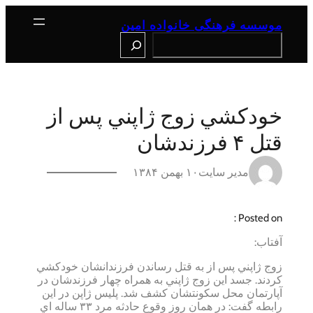
رفتن
به
موسسه فرهنگی خانواده امین
محتوا
Search
خودكشي زوج ژاپني پس از
قتل ۴ فرزندشان
مدیر سایت
۱۰ بهمن ۱۳۸۴
Posted on :
آفتاب:
زوج ژاپني پس از به قتل رساندن فرزندانشان خودكشي
كردند. جسد اين زوج ژاپني به همراه چهار فرزندشان در
آپارتمان محل سكونتشان كشف شد. پليس ژاپن در اين
رابطه گفت: در همان روز وقوع حادثه مرد ۳۳ ساله اي