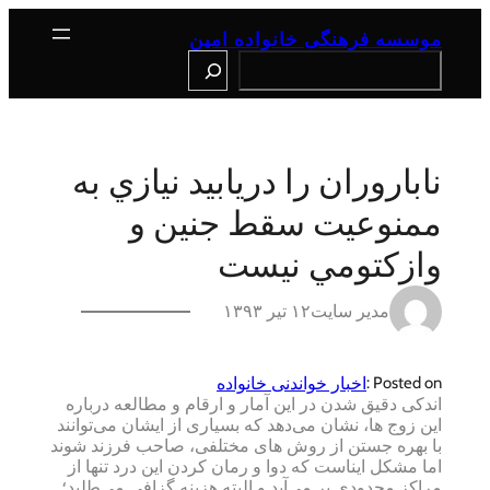
رفتن
به
موسسه فرهنگی خانواده امین
محتوا
Search
ناباروران را دريابيد نيازي به
ممنوعيت سقط جنين و
وازكتومي نيست
مدیر سایت
۱۲ تیر ۱۳۹۳
اخبار خواندنی خانواده
Posted on :
اندکی دقیق شدن در این آمار و ارقام و مطالعه درباره
این زوج ها، نشان می‌دهد که بسیاری از ایشان می‌توانند
با بهره جستن از روش های مختلفی، صاحب فرزند شوند
اما مشکل ایناست که دوا و رمان کردن این درد تنها از
مراکز محدودی بر می‌آید و البته هزینه گزافی می‌طلبد؛