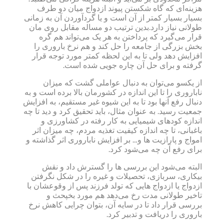
هزینه‌ای که گاه شکستن پیوند ازدواج میان دو طرف
بسیار بسیار کمتر از آن است و یا گردآوردن آن به زمانی
طولانی نیاز دارد.بدین ترتیب دو مساله مقابل روی مان
قرار می‌گیرد که پرداختن به هر یک می‌تواند هم گره
بخش بزرگی از جامعه را حل کند و هم نرخ باروری را
افزایش دهد ولی تا به این لحظه کمتر مورد توجه قرار
گرفته و برای حل آن چاره جویی شده است.
از یکسو می‌توان به دنبال عواملی گشت که میزان
ناباروری را تا این اندازه در کشورمان بالا برده است و به
دنبال رفع آنها بود تا به این شیوه غیر مستقیم، به افزایش
جمعیت رسید. به عنوان مثال، باید تحقیق کرد و دید تا چه
اندازه کودهای شیمیایی به کار رفته در کشاورزی و
باغبانی، تا چه اندازه کیفیت تغذیه مردم، چه میزان اثر
امواج و پارازیت ها و… بر افزایش ناباروری اثر گذاشته و
برای رفع آن چه می‌شود کرد.
البته می‌شود این بررسی ها را گسترش داد و نقش
بیکاری، سربازی، تحصیلات و غیره را در شکل نگرفتن
ازدواج یا ازدواج هایی که تولد فرزند پس از وقوعشان با
تاخیر طولانی مدت رخ می‌دهد هم مورد بخپحث و
بررسی قرار داد تا در سایه آن، بتوان چرایی کاهش نرخ
باروری را دریافت و تدبیر کرد.