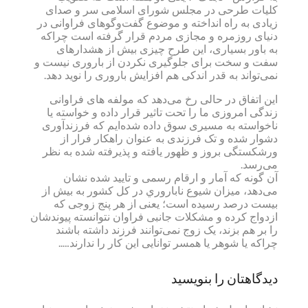
کلیات طرحی در مجلس شورای اسلامی سر و صدای
زیادی به راه انداخته و موضوع گفت‌وگوهای فراوانی در
دنیای روزمره و مجازی مردم قرار گرفته است چراکه
به باور بسیاری، این طرح چیزی بیش از هشدارهای
سفت و سخت برای جلوگیری نکردن از باروری نیست و
نمی‌تواند به قدر اندکی هم افزایش باروری را نوید دهد.
این اتفاق در حالی رخ می‌دهد که مولفه های فراوانی
زندگی امروزی ما را تحت تاثیر قرار داده و خواسته یا
ناخواسته به مسیری سوق داده شده‌ایم که فرزندآوری
دشوار شده و تک فرزندی به عنوان راهکار فرار از
ورشکستگی بروز و ظهور یافته و پذیرفته شده به نظر
می‌رسد.
آن گونه که آمار و ارقام رسمی و تایید شده نشان
می‌دهد، ميزان شيوع ناباروري در كل كشور به بیش از
بیست درصد رسیده است؛ یعنی از هر پنج زوجی که
ازدواج کرده و مشکلات جانبی فراوان نتوانسته پیوندشان
را بر هم بزند، یک زوج نمی‌توانند فرزند داشته باشند
چراکه یا شوهر یا همسر توانایی این کار را ندارند…..
دیدگاهتان را بنویسید