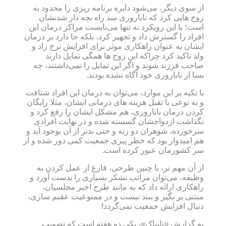
از سوی دیگر، می‌شود دایره برنامه ریزی را محدود به
زوج هایی کرد که ناباروری سد راه بچه دار شدنشان
است؛ با این رویکرد نه تنها می‌بایست مراکز درمان این
افراد را گسترش داد و تجهیز کرد، بلکه جا دارد بر درمان
ایشان به عنوان راهکاری موثر برای افزایش نرخ زاد و
ولد تاکید کرد چراکه این زوج ها همگی تمایل دارند
صاحب فرزند شوند و اگر این تمایل را نمی‌داشتند، چه
بسا از ناباروری خود آگاه نشده بودند.
با تکیه بر این موارد، می‌توان به درمان این افراد شتافت
و به نوعی با تقبل هزینه های درمانی ایشان، مثلا رایگان
کردن درمان ناباروری، هم مشکل ایشان را رفع کرد و
نگذاشت ازدواجشان گسسته شده و در نهایت افرادی
سرخورده، شوهران دو زنه و حتی بدتر از آن بوجود آید و
هم امیدوار بود که خطر پیری جمعیت کمی دور شده و از
سر کشورمان عبور کرده است.
از آن مهم تر، با چنین طرحی، فارغ از عمل کردن به
وظیفه، می‌توان مراتب تشکر بسیاری را بدست آورد و
راهکاری ارائه داد که به مانند طرح اخیر مجلسیان،
مبتنی بر بگیر و ببند نیست و در ممنوعیت عقیم سازی،
دنبال افزایش جمعیت نمی‌گردد!
به گزارش «تابناک»، یکی دو هفته است که تصویب