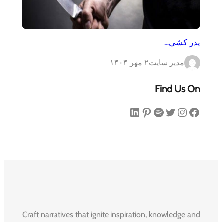
پدر کشی…
مدیر سایت
۲ مهر ۱۴۰۴
Find Us On
فیس‌بوک
اینستاگرم
توییتر
اسپاتیفای
پینترست
لینکداین
Craft narratives that ignite inspiration, knowledge and