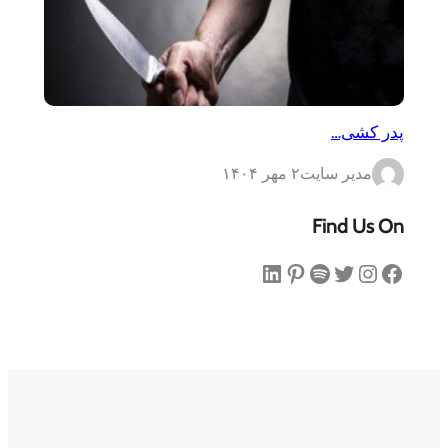
پدر کشی…
مدیر سایت
۲ مهر ۱۴۰۴
Find Us On
فیس‌بوک
اینستاگرم
توییتر
اسپاتیفای
پینترست
لینکداین