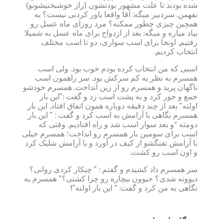
شده بودند تا علت مشهور بودنشون (راز خوشبختیشونو)
بفهمن. سردبیر میگه: آقا واقعا باور کردنی نیست؟ یه
همچین چیزی چطور ممکنه؟ مرد روزای ماه عسل رو
بیاد میاره و میگه: بعد از ازدواج برای ماه عسل به شمیلا
رفتیم. اونجا برای اسب سواری، دو تا اسب مختلف
انتخاب کردیم.
اسبی که من انتخاب کرده بودم خوب بود. ولی اسب
همسرم به نظر یه کم سرکش بود. سر راهمون اسب
ناگهان پرید و همسرم رو از زین انداخت. همسرم خودشو
جمع و جور کرد و به پشت اسب زد و گفت :”این بار
اولته” بعد از چند دقیقه دوباره همون اتفاق افتاد. این بار
همسرم نگاهی با آرامش به اسب کرد و گفت : ” این بار
دومته “‌و بعد سوار اسب شد و راه افتادیم. وقتی که
اسب برای سومین بار همسرم رو انداخت؛ همسرم خیلی
با آرامش تفنگشو از کیف در آورد و با آرامش شلیک کرد
و اون اسب رو کشت.
سر همسرم داد کشیدم و گفتم : ” چیکار کردی روانی؟
دیوونه شدی؟ حیوون بیچاره رو چرا کشتی؟” همسرم یه
نگاهی به من کرد و گفت: ” این بار اولته”!