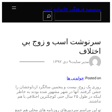
رفتن
به
موسسه فرهنگی خانواده امین
محتوا
Search
سرنوشت اسب و زوج بي
اختلاف
مدیر سایت
۹ دی ۱۳۹۲
خواندنی ها
Posted on :
روزی یک زوج، بیست و پنجمین سالگرد ازداوجشان را
جشن گرفتند. آنها در شهر مشهور شده بودند به خاطر
اینکه در طول ۲۵ سال حتی کوچکترین اختلافی با هم
نداشتند.
تو این مر
اسم سردبیرهای روزنامه های محلی هم جمع