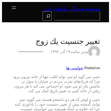
رفتن
به
موسسه فرهنگی خانواده امین
محتوا
Search
تغيير جنسيت يك زوج
مدیر سایت
۱۹ آذر ۱۳۹۲
خواندنی ها
Posted on :
جمی می گوید او نمی تواند اغلب تنها از خانه بیرون برود
چرا که فریادهای نفرت مردم در خیابان یا سوار بر
ماشین نثار او می شود. او احساس می کند با هر بیرون
رفتن از خانه کمی به تغییر تاریخ کمک می کند.
جمی و لوئیز که هر دو دانشجو هستند می گویند نمی
توانند گذشته پیش از تغییر جنسیت خود را یادآوری کنند
چرا که علاوه بر اینکه همیشه می خواستند جنسیت