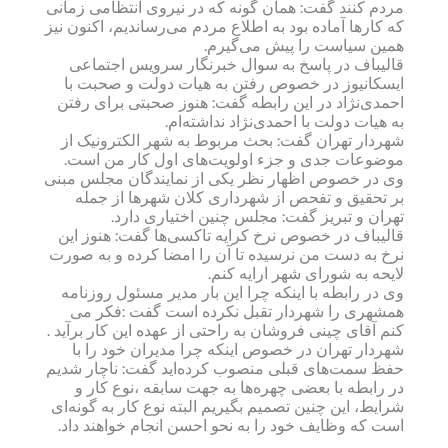
مردم کنند گفت: همان گونه که در نیروی انتظامی زمانی
که کارها آماده بود به اطلاع مردم می‌رساندیم،‌ اکنون نیز
همین سیاست را پیش می‌گیرم.
قالیباف در پاسخ به سوال خبرنگار سرویس اجتماعی
ایسکانیوز در خصوص رفتن به هیات دولت و صحبت با
احمدی‌نژاد در این رابطه گفت: هنوز صحبتی برای رفتن
به هیات دولت با احمدی‌نژاد نداشته‌ام.
شهردار تهران گفت: بحث مربوط به شهر الکترونیک از
موضوعات جدی و جزء اولویت‌های اول کار من است.
وی در خصوص اظهار نظر یکی از نمایندگان مجلس مبنی
بر تحقیق و تفحص از شهرداری کلان شهرها از جمله
تهران و تبریز گفت: مجلس چنین اختیاری دارد.
قالیباف در خصوص نرخ کرایه تاکسی‌ها گفت: هنوز این
نرخ به دست من نرسیده تا آن را امضا کرده و به صورت
لایحه به شورای شهر ارایه کنم.
وی در رابطه با اینکه چرا این بار مدیر مسئول روزنامه
همشهری را شهردار تقبل نکرده است گفت :‌فکر می
کنم آقای چینی فروشان به راحتی از عهده این کار برآید .
شهردار تهران در خصوص اینکه چرا مدیران خود را با
حفظ سمت‌های قبلی منصوب کرده‌اید گفت: ناچار شدیم
در رابطه با بعضی چهره‌ها به جهت سابقه ،نوع کار و
شرایط، این چنین تصمیم بگیریم البته نوع کار به گونه‌ای
است که وظایف خود را به نحو احسن انجام خواهند داد.