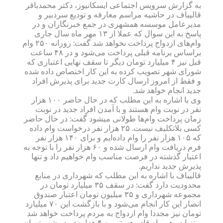
به گزارش سرویس اجتماعی ایسکانیوز، دکتر محمدباقر
قالیباف در حاشیه مراسم معارفه و تودیع سردبیر و
مدیرعامل موسسه همشهری در جمع خبرنگاران و در
پاسخ به این سوال که عملا از ۱۳ مهر ماه سال جاری
وام‌های ازدواج پرداخت نخواهد شد گفت: روزانه ۲۵۰ وام
براساس برنامه قبلی پرداخت می‌شود و در ۴۸ ساعت
قبل نیز ۴ میلیارد تومان دیگر تا سقف نهایی اعتباری که
شورای شهر تصویب کرده به این کار اختصاص داده شده
و فقط از امروز ارسال کارت جدید برای پذیرش افراد
جدید انجام خواهد شد.
وی با اشاره به این مطلب که در حال حاضر ۱۰۰ هزار
نفر در نوبت وام هستند و با آمدن افراد جدید در نوبت
زمان پرداخت وام‌ها طولانی میشود گفت: در حال حاضر
کسی بلاتکلیف نیست. ۲۵ هزار نفر درخواست وام داده‌
که ۱۰۵ هزار نفر را وام داده‌ایم و برای ۱۴۰ هزار نفر
فرم دریافت وام ارسال شده و ۶۰ هزار نفر را با توجه به
اعتبار گذشته در فرصت مناسب وام خواهیم داد و تنها
پذیرش جدید نداریم.
قالیباف با اشاره به این مطلب که شهرداری در منابع
محدودیت دارد گفت: در سقف ۳۵ میلیارد تومان در
مجموعه شهرداری و ۳۵ میلیون تومان اعتبار صندوق
انصار این کار انجام می‌شود و با بازگشت این ۷۰ میلیارد
تومان نیز مجددا وام ازدواج به مردم پرداخت خواهد شد
و تنها در هر ماه قادر هستیم به ۴ هزار نفر در شهر تهران