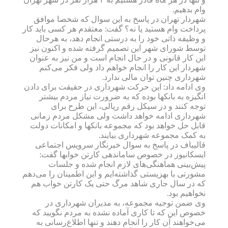
وام بدهیم.
شهردار تهران در پاسخ به این سوال که شخصا موافق
پرداخت وام هستید یا نه؟ گفت: معتقدم هر کسی باید کار
و وظیفه ذاتی خود را به درستی انجام دهد، به هرحال
توسط شورای شهر این تصمیم گرفته شده و اکنون نیز
این کار قانونی و در حال انجام است و من نیز به عنوان
شهردار این کار را انجام خواهم داد ولی فکر می‌کنم
شهرداری چنین توان مالی ندارد.
وی ادامه داد: این حرکت شهرداری در حقیقت برای دادن
انگیزه به بانکها بوده که به ضرورت نیاز مردم بیشتر
توجه کنند و در سیکل رقم ریالی، این طرح برای
شهرداری ادامه خواهد داشت ولی مشکل مردم زمانی
قابل حل خواهد بود که مجموعه بانکها و امکانات دولت
به کمک مجموعه شهرداری بیایند.
قالیباف در پاسخ به سوال خبرنگار سرویس اجتماعی
ایسکانیوز در خصوص ساماندهی کارتن خوابها گفت:
پیش‌بینی هماهنگی‌های لازم انجام شده و جلسات
مشورتی با بهزیستی گذاشته‌ایم و این اطمینان را می‌دهم
که در سال جاری شاهد مرگ حتی یک کارتن خواب هم
نخواهیم بود.
وی ضمن توجیه مجموعه، به مدیران شهرداری در
خصوص این که تا کاری آماده نشده به مردم نگویید که
می‌خواهند آن کار را انجام دهند و تنها اطلاع‌رسانی به