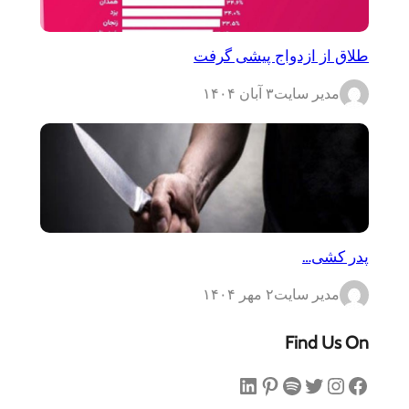
طلاق از ازدواج پیشی گرفت
مدیر سایت
۳ آبان ۱۴۰۴
پدر کشی…
مدیر سایت
۲ مهر ۱۴۰۴
Find Us On
فیس‌بوک
اینستاگرم
توییتر
اسپاتیفای
پینترست
لینکداین