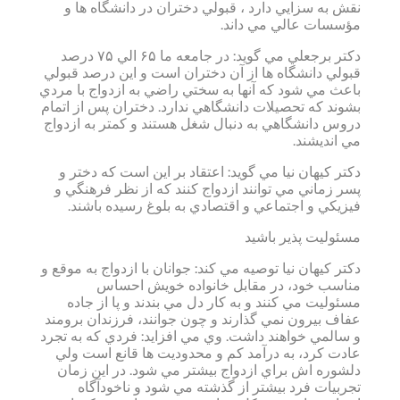
نقش به سزايي دارد ، قبولي دختران در دانشگاه ها و
مؤسسات عالي مي داند.
دكتر برجعلي مي گويد: در جامعه ما ۶۵ الي ۷۵ درصد
قبولي دانشگاه ها از آن دختران است و اين درصد قبولي
باعث مي شود كه آنها به سختي راضي به ازدواج با مردي
بشوند كه تحصيلات دانشگاهي ندارد. دختران پس از اتمام
دروس دانشگاهي به دنبال شغل هستند و كمتر به ازدواج
مي انديشند.
دكتر كيهان نيا مي گويد: اعتقاد بر اين است كه دختر و
پسر زماني مي توانند ازدواج كنند كه از نظر فرهنگي و
فيزيكي و اجتماعي و اقتصادي به بلوغ رسيده باشند.
مسئوليت پذير باشيد
دكتر كيهان نيا توصيه مي كند: جوانان با ازدواج به موقع و
مناسب خود، در مقابل خانواده خويش احساس
مسئوليت مي كنند و به كار دل مي بندند و پا از جاده
عفاف بيرون نمي گذارند و چون جوانند، فرزندان برومند
و سالمي خواهند داشت. وي مي افزايد: فردي كه به تجرد
عادت كرد، به درآمد كم و محدوديت ها قانع است ولي
دلشوره اش براي ازدواج بيشتر مي شود. در اين زمان
تجربيات فرد بيشتر از گذشته مي شود و ناخودآگاه