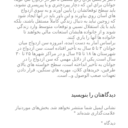
جوانان براي اين كه دچار پيردختري و يا پيرپسري نشوند،
بايد سطح توقعاتشان را پايين آورند و به سوي ازدواج
هاي آسان روي بياورند و اين باور بايد در آنها ايجاد شود
كه زوجين نبايد به دنبال زندگي كاملاً مستقل باشند، بلكه
بايد با يك استقلال نسبي و توقعات متوسط وارد زندگي
شوند و از خانواده هايشان استعانت مالي بخواهند تا
خانواده ها آنها را ياري كنند.
براساس آمار به دست آمده، امروزه سن ازدواج ميان
جوانان ۳ تا ۵ سال به تأخير افتاده است. سن ازدواج در
شهرستان ها ۱۸ تا ۲۵ سال و در مراكز شهرها ۲۵ تا ۳۰
سال است. يكي از دلايل مهمي كه سن ازدواج را در
جوانان به تأخير انداخته است، سطح خواسته هاي بالاي
طرفين، خريدهاي كلان، مهريه هاي سنگين، قرار دادن
تعهدات صعب الوصول و… است.
دیدگاهتان را بنویسید
نشانی ایمیل شما منتشر نخواهد شد.
بخش‌های موردنیاز
علامت‌گذاری شده‌اند
*
دیدگاه
*