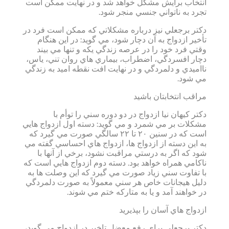
انتخاب برايش مشكل خواهد شد و در نهايت ممكن است
تجرد به ناتواني جنسي منجر شود.
دكتر برجعلي نيز درباره مشكلاتي كه ممكن است فرد در
تأخير ازدواج به آن دچار شود، مي گويد: در اين هنگام
وقتي فرد خود را در عرصه زندگي يكه و تنها مي بيند
دچار افسردگي، اضطراب، بيماري هاي روان تني، ياس،
نااميدي و دلمردگي و در نهايت افت نقطه اميد به زندگي
مي شود.
مراقب انتخابتان باشيد
دكتر كيهان نيا ازدواج در دو دوره سني را توأم با
مشكلات بر مي شمرد و مي گويد: دسته اول ازدواج هايي
است كه در سنين ۲۰ تا ۲۲ سالگي صورت مي گيرد كه
به اين دسته از ازدواج ها، ازدواج هاي احساسي گفته مي
شود كه اگر به درستي مراقبت نشود، برخي از آنها با
ناكامي همراه خواهد بود. دسته دوم ازدواج هايي است كه
با تفاوت سني زياد صورت مي گيرد كه اين وصلت ها به
دليل هيجانات خاص هر سني معمولاً به صورت دلمردگي
در خواهند آمد و يا به متاركه ختم مي شوند.
ازدواج هاي آسان را بپذيريد
دكتر برجعلي براي رفع معضل تاخير در ازدواج مي گويد،