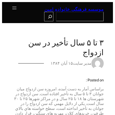
رفتن
به
موسسه فرهنگی خانواده امین
محتوا
Search
۳ تا ۵ سال تأخير در سن
ازدواج
مدیر سایت
۱۵ آبان ۱۳۸۴
Posted on :
براساس آمار به دست آمده، امروزه سن ازدواج ميان
جوانان ۳ تا ۵ سال به تأخير افتاده است. سن ازدواج در
شهرستان ها ۱۸ تا ۲۵ سال و در مراكز شهرها ۲۵ تا ۳۰
سال است. يكي از دلايل مهمي كه سن ازدواج را در
جوانان به تأخير انداخته است، سطح خواسته هاي بالاي
طرفين، خريدهاي كلان، مهريه هاي سنگين، قرار دادن