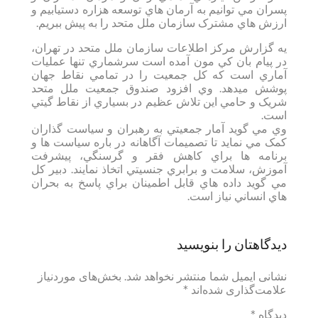
پسران مي توانيم به آرمان هاي توسعه هزاره دستيابيم و
ارزش هاي مشترک سازمان ملل متحد را به پيش ببريم.
يه گزارش مرکز اطلاعات سازمان ملل متحد در تهران،
در پيام بان کي مون آمده است سرشماري تنها عمليات
آماري است که کل جمعيت را در تمامي نقاط جهان
پوشش ميدهد. وي افزود صندوق جمعيت ملل متحد
شريک و حامي اين تلاش عظيم در بسياري از نقاط گيتي
است.
وي مي گويد آمار جمعيتي به رهبران و سياست گذاران
کمک مي نمايد تا تصميمات آگاهانه در باره سياست ها و
برنامه ها براي کاهش فقر و گرسنگي، پيشرفت
آموزش، سلامت و برابري جنسيتي اتخاذ نمايند. دبير کل
مي گويد داده هاي قابل اطمينان براي پاسخ به بحران
هاي انساني نياز است.
دیدگاهتان را بنویسید
نشانی ایمیل شما منتشر نخواهد شد.
بخش‌های موردنیاز
علامت‌گذاری شده‌اند
*
دیدگاه
*