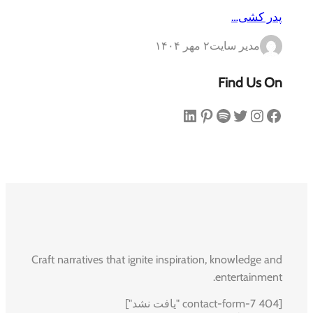
پدر کشی…
مدیر سایت
۲ مهر ۱۴۰۴
Find Us On
فیس‌بوک
اینستاگرم
توییتر
اسپاتیفای
پینترست
لینکداین
Craft narratives that ignite inspiration, knowledge and
entertainment.
[contact-form-7 404 "یافت نشد"]