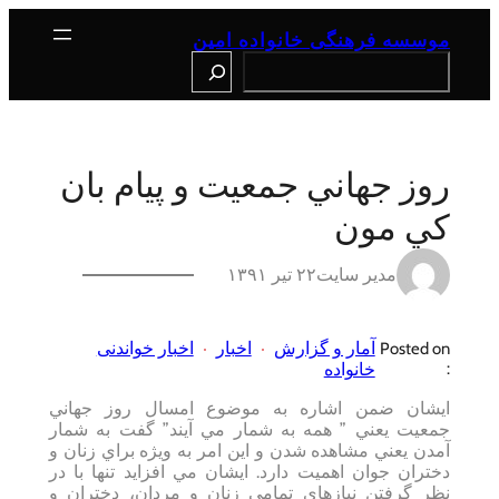
رفتن
به
موسسه فرهنگی خانواده امین
محتوا
Search
روز جهاني جمعيت و پيام بان
كي مون
مدیر سایت
۲۲ تیر ۱۳۹۱
آمار و گزارش
اخبار
اخبار خواندنی
Posted on
:
خانواده
ايشان ضمن اشاره به موضوع امسال روز جهاني
جمعيت يعني ” همه به شمار مي آيند” گفت به شمار
آمدن يعني مشاهده شدن و اين امر به ويژه براي زنان و
دختران جوان اهميت دارد. ايشان مي افزايد تنها با در
نظر گرفتن نيازهاي تمامي زنان و مردان، دختران و