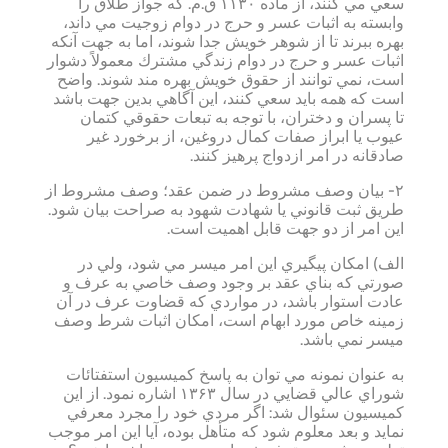
سعي مي كنند، از ماده ۱۱۳۰ ق.م. كه جواز طلاق را
وابسته به اثبات عسر و حرج در دوام زوجيت مي داند،
بهره ببرند تا از شوهر خويش جدا شوند، اما به جهت آنكه
اثبات عسر و حرج در دوام زندگي مشترك معمولاً دشوار
است، نمي توانند از حقوق خويش بهره مند شوند. واضح
است كه همه بايد سعي كنند، اين آگاهي بدين جهت باشد
تا پسران و دختران، با توجه به تبعات حقوقي كتمان
عيوب يا ابراز صفات كمال دروغين، از برخورد غير
صادقانه در امر ازدواج پرهيز كنند.
۲- بيان وصف مشروط در ضمن عقد؛ وصف مشروط از
طريق ثبت قانوني يا شهادت شهود به صراحت بيان شود.
اين امر از دو جهت قابل اهميت است.
الف) امكان پيگيري اين امر ميسر مي شود، ولي در
صورتي كه بناي عقد بر وجود وصف خاصي به عرف و
عادت استوار باشد، در مواردي كه قضاوت عرف در آن
زمينه خاص مورد ابهام است، امكان اثبات شرط وصف
ميسر نمي باشد.
به عنوان نمونه مي توان به پاسخ كميسيون استفتائات
شوراي عالي قضايي در سال ۱۳۶۳ اشاره نمود. از اين
كميسيون سئوال شد: اگر مردي خود را مجرد معرفي
نمايد و بعد معلوم شود كه متأهل بوده، آيا اين امر موجب