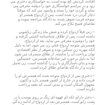
افتاده، گردنش كج بوده است، به خواستگاري دختري مي
رود و در مراسم خواستگاري خود را ديپلمه معرفي مي
نمايد و گردن خود را بسته و وانمود مي كند كه موقتاً
دچار گردن درد شده است، پس از ازدواج همسر او
متوجه فريب شوهر شده، به دادگاه مراجعه نموده و
تقاضاي فسخ نكاح مي كند.
– زني قبلاً ازدواج كرده و شش ماه زندگي زناشويي
داشته است، پس از طلاق، شناسنامه المثني گرفته و
خود را دوشيزه معرفي مي نمايد، بعد از ازدواج،
همسرش متوجه ازدواج قبلي زن مي شود. اما به دليل
آنكه مهريه زن سنگين بوده و شوهر از نظر اقتصادي
توان پرداخت آن را نداشته، از طلاق منصرف مي شود.
اما به دليل برخورد غير صادقانه همسرش، خشمگين
بوده و بناي ناسازگاري با زن را گذاشته است، زن تحمل
نكرده و از دادگاه تقاضاي طلاق كرده است.
– دختري پس از ازدواج متوجه شده كه همسرش او را
فريب داده و در خارج از كشور همسر دارد و اكنون
مجهول المكان است و مدتي است كه نفقه پرداخت
نكرده است.
– دختر داراي لكه اي قهوه اي رنگ بر روي پوست پا در
پشت زانو است، همسرش بعد از ازدواج از ادامه زندگي