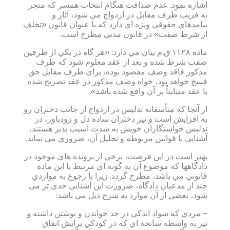
اشاره نمود. عدم صداقت هنگام انتخاب همسر كه منجر
به فريب طرف مقابل در ازدواج مي شود، آثار و
پيامدهاي حقوقي ويژه اي دارد كه با عنوان قانون «تخلف
از شرط صفت» در قانون مدني مطرح است.
ماده ۱۱۲۸ ق.م بيان مي دارد: «هر گاه در يكي از طرفين
صفت شرط شده و بعد از عقد معلوم شود كه طرف
مذكور فاقد وصف مقصود بوده، براي طرف مقابل حق
فسخ خواهد بود، خواه وصف مذكور در عقد تصريح شده
يا عقد متبايناً بر آن واقع شده باشد».
از آنجا كه متأسفانه تدليس در ازدواج از جانب دختران رو
به افزايش است و نيز دختران ساده دل و زودباور، در
تدليس خواستگاران خويش به شدت آسيب پذير هستند،
آشنايي با قوانين مربوطه و تحليل آن، ضروري مي نمايد.
بهتر است در اين فرصت، برخي از پرونده هاي موجود در
دادگاهها كه موضوع آن به گونه اي مرتبط با اين ماده
قانوني مي باشد، مطرح گردد. زيرا با رجوع به مواردي
چند از مدعيان دادگاه، ضرورت اين آشنايي جدي تر مي
شود، بعضي از آن موارد به شرح ذيل مي باشد:
– مردي كه سواد اندكي در حد خواندن و نوشتن داشته و
نيز به واسطه سانحه اي كه در كودكي برايش اتفاق