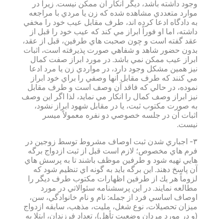
وجود داشته باشد، ديگر انكار آن ممكن نيست. زيرا در
موارد متعددي مشاهده شده كه زن يا مردي با مراجعه
به دادگاه ادعا كرده اند، طرف مقابل عيب خود را مخفي
داشته، اما او فوراً ابراز مي كند كه عيب خود را قبل از
عقد گفته است و چون صحبت هاي طرفين، قبل از عقد،
بدون حضور شاهد و شفاهي صورت پذيرفته است، اثبات
ابراز عيب ممكن نمي باشد. در مورد ابراز صفت كمال
نيز همين مشكل وجود دارد، در مواردي زن يا مرد ادعا
مي كنند كه طرف مقابل آنها وصفي را براي خود ابراز
نموده، در حالي كه فاقد آن وصف است و طرف مقابل
نيز ابراز وصف كمال را انكار مي نمايد، لذا اگر اين وصف
به صورت مكتوب ثبت، يا در مقابل شهود ابراز نشود،
اثبات آن در جلسه خصوصي دو نفره معمولاً ميسر
نيست.
۳- اجباري شدن ثبت اوصاف مشروط توسط زوجين در
فرم هاي مخصوص؛ لازم است قبل از ثبت ازدواج برگه
هايي تهيه شود و طرفين موظف باشند تا به پرسش هاي
آن پاسخ دهند. اين برگه بايد به گونه اي تنظيم شود كه
لزوماً هر يك از طرفين اظهارات مكتوب طرف ديگر را
مطالعه نمايند. در اين پرسشنامه سئوالاتي در مورد
اوصاف اساسي فرد از جمله: نام و نام خانوادگي، سن،
ميزان تحصيلات، نوع شغل، مليت، مذهب، سابقه ازدواج
(و در مورد مردان وضعيت تأهل)، تعداد فرزندان، ابتلا به