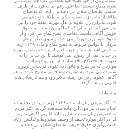
عموماً زنان از حق فسخ خود هنگامي كه دچار فريب مي
شوند مطلع نيستند؛ لذا علي رغم اثبات فريب از طرف
همسر، تقاضاي طلاق مي دهند و از آنجا كه تقاضاي
طلاق از جانب زن است، حكم به طلاق خلع داده مي
شود، بنابراين زن علاوه بر بذل مهريه، نفقة خود را نيز
بذل مي كند، در حالي كه كه اگر زن نسبت به حقوق
خويش آگاهي داشت، تقاضاي فسخ نكاح مي كرد و از
حقوق خويش برخوردار مي شد. از سوي ديگر برخي
مردان با قوانين مربوط به فسخ نكاح و ماده ۱۱۲۸ ق.م.
به خوبي آشنا هستند و جهت فرار از پرداخت نصف مهريه
در جدايي قبل از ازدواج، مي كوشند تا اين جدايي را به
صورت فسخ نكاح واقع سازند. از اين رو لازم است،
مواردي كه در شرع و قانون به عنوان فريب در ازدواج
شمرده مي شود، به صورت شفاف تر مطرح گردد، تا هم
آگاهي عمومي در اين زمينه بالاتر رود و هم نارسائي هاي
قانوني روشن گردد.
پيشنهادات:
۱- آگاه نمودن زنان از ماده ۱۱۲۸ ق.م.؛ زيرا در تحقيقات
انجام شده، پيرامون اين ماده مشاهده گرديد، اكثر مردم
به خصوص زنان نسبت به اين ماده قانوني آگاهي ندارند،
لذا در اكثر موارد تخلف از وصف مشروط و تدليس، زنان
جهت پيگيري حقوق خويش تقاضاي طلاق مي دهند و