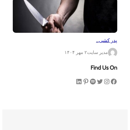
پدر کشی…
مدیر سایت
۲ مهر ۱۴۰۴
Find Us On
فیس‌بوک
اینستاگرم
توییتر
اسپاتیفای
پینترست
لینکداین