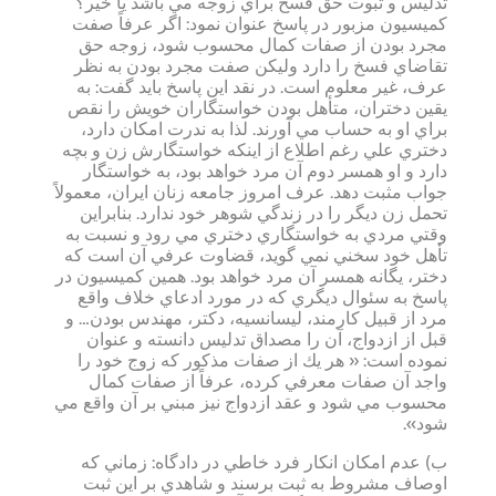
تدليس و ثبوت حق فسخ براي زوجه مي باشد يا خير؟
كميسيون مزبور در پاسخ عنوان نمود: اگر عرفاً صفت
مجرد بودن از صفات كمال محسوب شود، زوجه حق
تقاضاي فسخ را دارد وليكن صفت مجرد بودن به نظر
عرف، غير معلوم است. در نقد اين پاسخ بايد گفت: به
يقين دختران، متأهل بودن خواستگاران خويش را نقص
براي او به حساب مي آورند. لذا به ندرت امكان دارد،
دختري علي رغم اطلاع از اينكه خواستگارش زن و بچه
دارد و او همسر دوم آن مرد خواهد بود، به خواستگار
جواب مثبت دهد. عرف امروز جامعه زنان ايران، معمولاً
تحمل زن ديگر را در زندگي شوهر خود ندارد. بنابراين
وقتي مردي به خواستگاري دختري مي رود و نسبت به
تأهل خود سخني نمي گويد، قضاوت عرفي آن است كه
دختر، يگانه همسر آن مرد خواهد بود. همين كميسيون در
پاسخ به سئوال ديگري كه در مورد ادعاي خلاف واقع
مرد از قبيل كارمند، ليسانسيه، دكتر، مهندس بودن… و
قبل از ازدواج، آن را مصداق تدليس دانسته و عنوان
نموده است: « هر يك از صفات مذكور كه زوج خود را
واجد آن صفات معرفي كرده، عرفاً از صفات كمال
محسوب مي شود و عقد ازدواج نيز مبني بر آن واقع مي
شود».
ب) عدم امكان انكار فرد خاطي در دادگاه: زماني كه
اوصاف مشروط به ثبت برسند و شاهدي بر اين ثبت