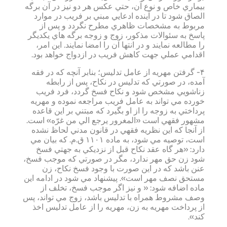
بيماري خاص و نوع آن، حتي عكس هر دو نيز در آن برگه
الصاق شود تا در آينده ادعايي مبني بر فريب در موارد
مربوط به مشخصات ظاهري مطرح نگردد و پس از
پاسخ به سئوالات مذكور، زوج و زوجه برگه هاي يكديگر
را مطالعه نمايند و در انتها آن را امضا نمايند. اين امر،
اقدامي عملي جهت كاهش فريب در ازدواج خواهد بود.
۴- گرفتن مهريه از عامل تدليس؛ بنابر آنچه كه در فقه
آمده، در صورتي كه تدليس در نكاح، پس از رابطه
زناشويي مشخص شود و نكاح فسخ گردد، فرد فريب
خورده مي تواند به عامل فريب مراجعه نموده و مهريه
پرداختي به زوجه را از او بگيرد كه مبتني بر اين قاعده
مشهور فقهي است «المغرور يرجع الي من غرّه» است.
از آنجا كه اين نظريه فقهي در قانون مدني لحاظ نشده
است، توصيه مي شود، به ماده ۱۱۰۱ ق.م. كه بيان مي
دارد: «هر گاه عقد نكاح قبل از نزديكي به جهتي فسخ
شود زن حق مهر ندارد، مگر در صورتي كه موجب فسخ،
عنن باشد كه در اين صورت با وجود فسخ نكاح، زن
مستحق نصف مهر است». پيشنهاد مي شود در ادامه اين
ماده اضافه شود: « و نيز اگر موجب فسخ، تخلف از
وصف مشروط همراه با تدليس باشد، زوج مي تواند، پس
از پرداخت مهريه به زن، مهريه را از عامل تدليس اخذ
كند».