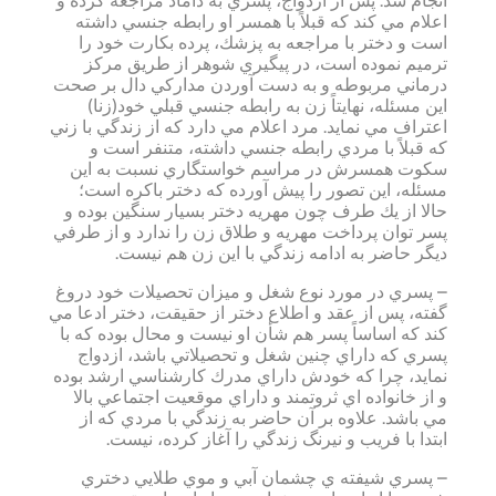
انجام شد. پس از ازدواج، پسري به داماد مراجعه كرده و
اعلام مي كند كه قبلاً با همسر او رابطه جنسي داشته
است و دختر با مراجعه به پزشك، پرده بكارت خود را
ترميم نموده است، در پيگيري شوهر از طريق مركز
درماني مربوطه و به دست آوردن مداركي دال بر صحت
اين مسئله، نهايتاً زن به رابطه جنسي قبلي خود(زنا)
اعتراف مي نمايد. مرد اعلام مي دارد كه از زندگي با زني
كه قبلاً با مردي رابطه جنسي داشته، متنفر است و
سكوت همسرش در مراسم خواستگاري نسبت به اين
مسئله، اين تصور را پيش آورده كه دختر باكره است؛
حالا از يك طرف چون مهريه دختر بسيار سنگين بوده و
پسر توان پرداخت مهريه و طلاق زن را ندارد و از طرفي
ديگر حاضر به ادامه زندگي با اين زن هم نيست.
– پسري در مورد نوع شغل و ميزان تحصيلات خود دروغ
گفته، پس از عقد و اطلاع دختر از حقيقت، دختر ادعا مي
كند كه اساساً پسر هم شأن او نيست و محال بوده كه با
پسري كه داراي چنين شغل و تحصيلاتي باشد، ازدواج
نمايد، چرا كه خودش داراي مدرك كارشناسي ارشد بوده
و از خانواده اي ثروتمند و داراي موقعيت اجتماعي بالا
مي باشد. علاوه بر آن حاضر به زندگي با مردي كه از
ابتدا با فريب و نيرنگ زندگي را آغاز كرده، نيست.
– پسري شيفته ي چشمان آبي و موي طلايي دختري