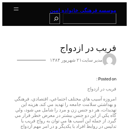
رفتن
به
موسسه فرهنگی خانواده امین
محتوا
Search
فريب در ازدواج
مدیر سایت
۲۱ شهریور ۱۳۸۴
Posted on :
فريب در ازدواج
امروزه آسيب هاي مختلف اجتماعي، اقتصادي، فرهنگي
و بهداشتي سلامت جامعه را تهديد مي كند. هزينه اين
تهديدات، هر دو جنس زن و مرد را شامل مي شود، ولي
گاه يكي از اين دو جنس بيشتر در معرض خطر قرار مي
گيرد. از جمله اين آسيب ها مي توان به رواج فريب يا
تدليس در روابط افراد با يكديگر و در امر مهم ازدواج