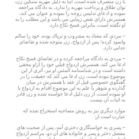
با زن منصرف شده است، اما به دليل مهريه سنگين زن،
توان طلاق و پرداخت مهريه را ندارد، به دادگاه مراجعه
نموده و ادعاي تدليس زوجه را نموده و عنوان مي كند،
همسرش داراي نقص زيبايي مي باشد و اين مطلب را به
او نگفته است، بنابراين فسخ نكاح دارد.
– مردي كه معتاد به مشروب و ترياك بوده، خود را سالم
وانمود كرده؛ پس از ازدواج، زن متوجه شده و تقاضاي
جدايي دارد.
– مردي به دادگاه مراجعه كرده و در تقاضاي فسخ نكاح
ادعا مي كند، همسرش ازدواج قبلي خود را ازاو مخفي
داشته است و در شناسنامه المثني او نيز، اثري از اين
موضوع نبوده است، زن ادعا مي كند كه حقيقت را در
گفتگوي خصوصي قبل از عقد با همسرش در ميان
گذارده و شوهر با علم به اين موضوع اقدام به ازدواج با
او نموده است، از زن دليل ادعا خواسته شده و زن قادر
به اثبات آن نيست.
موارد ديگري نيز به روش مصاحبه استخراج شده كه
عبارت است از:
– پسري به خواستگاري دختري آمد، پس از صحبت هاي
مفصل دختر و پسر و خانواده هاي آن دو، مراسم ازدواج