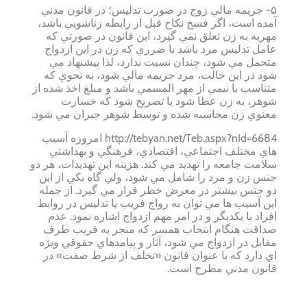
۵- جريمه مالي زوج در صورت تدليس؛ در قانون مدني
آمده است، اگر فسخ نكاح قبل از رابطه زناشويي باشد،
مهريه به زن تعلق نمي گيرد، اين قانون در صورتي كه
عامل تدليس مرد باشد با ضرري كه زن در اين ازدواج
متحمل مي شود، چندان نسبت ندارد، لذا پيشنهاد مي
شود در اين حالت، مرد جريمه مالي شود، به نحوي كه
متناسب با نيمي از مهر المسمي باشد و مبلغ اخذ شده از
شوهر، به زن عطا شود يا تصريح شود كه خسارت
معنوي زن محاسبه شده و توسط شوهر جبران مي شود.
http://tebyan.net/Teb.aspx?nId=6684 امروزه آسيب
هاي مختلف اجتماعي، اقتصادي، فرهنگي و بهداشتي
سلامت جامعه را تهديد مي كند. هزينه اين تهديدات، هر دو
جنس زن و مرد را شامل مي شود، ولي گاه يكي از اين
دو جنس بيشتر در معرض خطر قرار مي گيرد. از جمله
اين آسيب ها مي توان به رواج فريب يا تدليس در روابط
افراد با يكديگر و در امر مهم ازدواج اشاره نمود. عدم
صداقت هنگام انتخاب همسر كه منجر به فريب طرف
مقابل در ازدواج مي شود، آثار و پيامدهاي حقوقي ويژه
اي دارد كه با عنوان قانون «تخلف از شرط صفت» در
قانون مدني مطرح است.