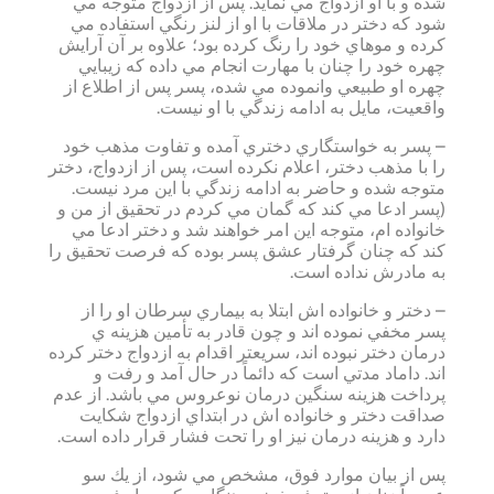
شده و با او ازدواج مي نمايد. پس از ازدواج متوجه مي
شود كه دختر در ملاقات با او از لنز رنگي استفاده مي
كرده و موهاي خود را رنگ كرده بود؛ علاوه بر آن آرايش
چهره خود را چنان با مهارت انجام مي داده كه زيبايي
چهره او طبيعي وانموده مي شده، پسر پس از اطلاع از
واقعيت، مايل به ادامه زندگي با او نيست.
– پسر به خواستگاري دختري آمده و تفاوت مذهب خود
را با مذهب دختر، اعلام نكرده است، پس از ازدواج، دختر
متوجه شده و حاضر به ادامه زندگي با اين مرد نيست.
(پسر ادعا مي كند كه گمان مي كردم در تحقيق از من و
خانواده ام، متوجه اين امر خواهند شد و دختر ادعا مي
كند كه چنان گرفتار عشق پسر بوده كه فرصت تحقيق را
به مادرش نداده است.
– دختر و خانواده اش ابتلا به بيماري سرطان او را از
پسر مخفي نموده اند و چون قادر به تأمين هزينه ي
درمان دختر نبوده اند، سريعتر اقدام به ازدواج دختر كرده
اند. داماد مدتي است كه دائماً در حال آمد و رفت و
پرداخت هزينه سنگين درمان نوعروس مي باشد. از عدم
صداقت دختر و خانواده اش در ابتداي ازدواج شكايت
دارد و هزينه درمان نيز او را تحت فشار قرار داده است.
پس از بيان موارد فوق، مشخص مي شود، از يك سو