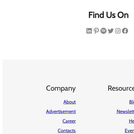
Find Us On
فیس‌بوک
اینستاگرم
توییتر
اسپاتیفای
پینترست
لینکداین
Company
Resourc
About
Bl
Advertisement
Newslet
Career
He
Contacts
Even