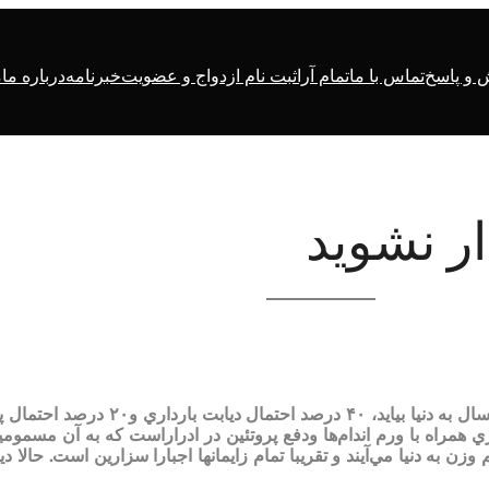
و پاسخ
تماس با ما
تمام آرا
ثبت نام ازدواج و عضویت
خبرنامه
درباره ما
م
اما به عقيده محققان اگر اولين فرزند مادري در سن بالاي ۴۰ سال به دنيا بيايد، ۴۰ درصد احتمال ديابت بارداري و
 همراه با ورم اندام‌ها ودفع پروتئين در ادراراست که به آن مسموم
ن به دنيا مي‌آيند و تقريبا تمام زايمانها اجبارا سزارين است. حالا دي