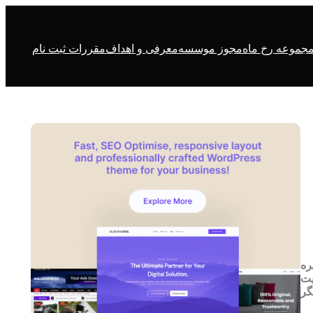
جموعه رخ ماه
مجوز موسسه
معرفی و اهداف
مقررات ثبت نام
۲۰ درصد احتمال پره
يت
گر