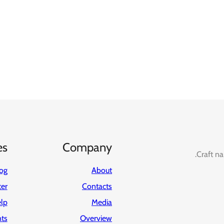
es
Company
Craft na
og
About
ter
Contacts
lp
Media
ts
Overview