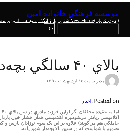
رفتن
به
موسسه فرهنگی خانواده امین
محتوا
(بدون عنوان)
Home
News
آشنایی با بنیانگذار موسسه امین
پرسش 
Search
بالاي ۴۰ سالگي بچه‌دار نشويد
مدیر سایت
۱۵ اردیبهشت ۱۳۹۰
Posted on :
اخبار
اکلامپسي زيادتر مي‌شود.پره اکلامپسي همان فشار خون بارداري
حاملگي هم مي‌گويند) علاوه بر اين يک سوم نوزادان نارس و کم وز
تصميم با شماست که در سنين بالا بچه‌دار شويد يا نه.