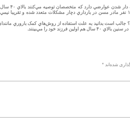
اگر چه کودکان شيريني‌هاي زندگي هستند اما در سنين بالا بچه دار شدن عوارضي دارد ک
خيرش بگذريد. محققان به تازگي متوجه شده‌اند که ۸ نفر از ۱۰ نفر مادر مسن در بارداري دچار مشکلات متعدد شده و تقريبا نيم
‌توان بچه دار شد؟ جالب است بدانيد به علت استفاده از روش‌هاي کمک باروري مانند‌ا
فرزند خود را مي‌بينند.
ذاری شده‌اند
*