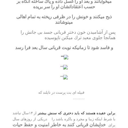
میخوابانند و بعد او را غسل داده و پاك ساخته آنگاه بر
حسب اعتقاداتشان او را سر بریده
ذبح میكنند و خونش را در ظرفی ریخته به تمام اهالی
مینوشانند
پس از آشامیدن خون دختر قربانی جسد بی جانش را
همانجا جلوی معبد ترك میكنن تاپوسیده
و فاسد شود تا زمانیكه نوبت قربانی سال بعد فرا رسد
قبیله ای بت پرست در تایلند که
……….
از ۱۴
سال نباشد
براین عقیده هستند كه باید دختری كه سنش بیشتر
با شرط اینكه زیبا و مجرد و باكره باشد را دریكی از روزهای سال
خدایشان قربانی كنند به خاطر امنیت و حفظ حیات
برای