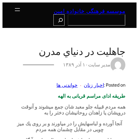
رفتن
به
موسسه فرهنگی خانواده امین
محتوا
Search
جاهلیت در دنياي مدرن
مدیر سایت
۱۰ آذر ۱۳۸۹
اخبار زنان
خواندنی ها
Posted on :
طریقه ادای مراسم قربانی به الهه
همه مردم قبیله جلو معبد شان جمع میشوند و آنوقت
درویشان یا زاهدان روحانیشان دختر را به
آنجا آورده و لباسهایش را در میاورند و بر روی یك میز
چوبی در مقابل چشمان همه مردم