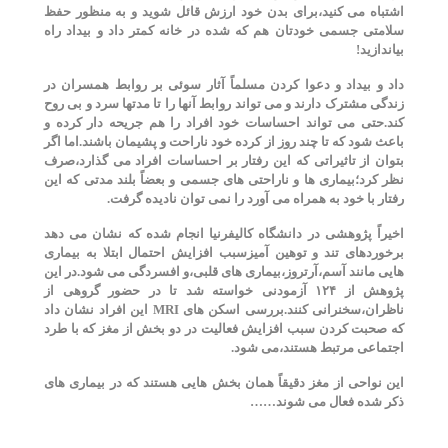
اشتباه می کنید،برای بدن خود ارزش قائل شوید و به منظور حفظ
سلامتی جسمی خودتان هم که شده در خانه کمتر داد و بیداد راه
بیاندازید!
داد و بیداد و دعوا کردن مسلماً آثار سوئی بر روابط همسران در
زندگی مشترک دارند و می تواند روابط آنها را تا مدتها سرد و بی روح
کند.حتی می تواند احساسات خود افراد را هم جریحه دار کرده و
باعث شود که تا چند روز از کرده خود ناراحت و پشیمان باشند.اما اگر
بتوان از تاثیراتی که این رفتار بر احساسات افراد می گذارد،صرف
نظر کرد؛بیماری ها و ناراحتی های جسمی و بعضاً بلند مدتی که این
رفتار با خود به همراه می آورد را نمی توان نادیده گرفت.
اخیراً پژوهشی در دانشگاه کالیفرنیا انجام شده که نشان می دهد
برخوردهای تند و توهین آمیزسبب افزایش احتمال ابتلا به بیماری
هایی مانند آسم،آرتروز،بیماری های قلبی،و افسردگی می شود.در این
پژوهش از ۱۲۴ آزمودنی خواسته شد تا در حضور گروهی از
ناظران،سخنرانی کنند.بررسی اسکن های
MRI
این افراد نشان داد
که صحبت کردن سبب افزایش فعالیت در دو بخش از مغز که با طرد
اجتماعی مرتبط هستند،می شود.
این نواحی از مغز دقیقاً همان بخش هایی هستند که در بیماری های
ذکر شده فعال می شوند……