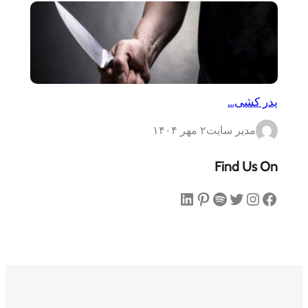
پدر کشی…
مدیر سایت
۲ مهر ۱۴۰۴
Find Us On
فیس‌بوک
اینستاگرم
توییتر
اسپاتیفای
پینترست
لینکداین