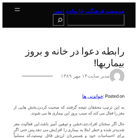
رفتن
به
موسسه فرهنگی خانواده امین
محتوا
Search
رابطه دعوا در خانه و بروز
بیماریها!
مدیر سایت
۱۴ مهر ۱۳۸۹
خواندنی ها
Posted on :
به این ترتیب محققان نتیجه گرفتند که صحبت کردن،بخش هایی از
مغز را فعال می کند که سبب بروز این بیماری ها می شوند.
حال اگر سخنان افراد،تند،خشن و توهین آمیز باشد،این فعالیت مغز
شدیدتر شده و خطر ابتلا به بیماری را افزایش می دهد.پس حتی اگر
برای احساسات خود و همسرتان ارزش قائل نیستید،که مسلماً