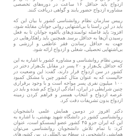
ازدواج باید حداقل ۱۶ ساعت در دوره‌های تخصصی
مشاوره ازدواج حضور یابند و گواهی دریافت کنند.
رییس سازمان نظام روانشناسی کشور با بیان این که
باید در این راستا با بی‌اشتهایی روانی جوانان مقابله شود،
افزود: باید فاصله توانمندی‌های بالقوه جوانان تا به فعل
رسیدن آن‌ها به حداقل برسد. همچنین باید راهکارهایی در
جهت به حداقل رساندن فقر عاطفی و ارزشی و
بی‌اشتهایی تحصیلی، شغلی و ازدواج ارائه شود.
رییس نظام روانشناسی و مشاوره کشور با اشاره به این
که حداقل یک‌هزار و ۲۰ پسر در مقابل یک‌هزار دختر در
کشور در سن ازدواج قرار دارند، گفت: این وضعیت در
حالیست که به عنوان مثال کشور چین با مشکل کمبود
۱۰۰ میلیون نفری پسر مواجه است و با وجود برقراری
چنین شرایطی در ایران، آمادگی ازدواج کم شده و ‌باید در
عرصه ازدواج و انتخاب همسر و فراهم کردن زمینه
ازدواج بدون تشریفات دقت کرد.
‌دکتر افروز در دومین همایش علمی دانشجویان
روانشناسی کشور در دانشگاه شهید بهشتی، با اشاره به
این که ایران جزو ۴۵ کشور عضو آیسسکو است، عنوان
کرد: با تمام تلاش دانشجویان روانشناسی می‌توان
همایشی دانشجویی در سطح بین‌المللی در بین کشورهای