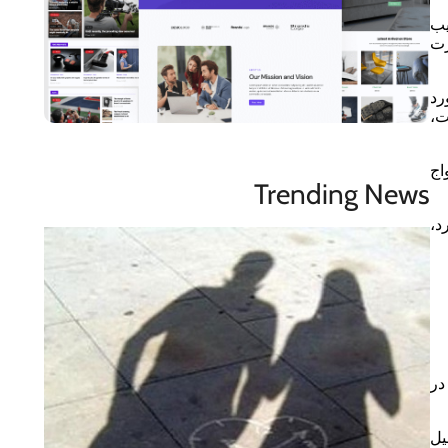
یب
ورت
ایران در یك دوره ۱۰ ساله مورد
ش است،
اج
Trending News
د،
در
یل