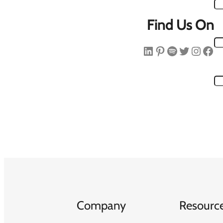
Find Us On
فیس‌بوک
اینستاگرم
توییتر
اسپاتیفای
پینترست
لینکداین
Company
Resourc