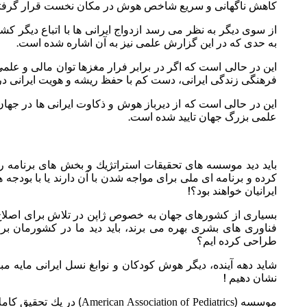
كاهش ناگهانی و سریع شاخص هوش در مكان نخست قرار گرفت
از سوی دیگر به نظر می رسد ازدواج ایرانی ها با اتباع دیگر 
به حدی كه در این گزارش علمی نیز به آن اشاره شده است.
این در حالی است كه اگر در برابر فرار مغزها توان مالی و علمی 
فرهنگی زندگی ایرانی، دست كم با حفظ ریشه و هویت ایرانی در 
این در حالی است كه از دیرباز هوش و ذكاوت ایرانی ها در جها
علمی بزرگ جهان تایید شده است.
باید دید موسسه های تحقیقات استراتژیك و بخش های برنامه ری
كرده و برنامه ای ملی برای مواجه شدن با آن دارند یا با بودجه 
ایرانیان خواهند بود؟!
بسیاری از كشورهای جهان به خصوص ژاپن در تلاش برای اصلاح 
فناوری های بشری بهره می برند، باید دید ما در كشورمان ب
طراحی كرده ایم؟
شاید دهه آینده، دیگر هوش كودكان و نوابغ نسل ایرانی مایه مبا
نشان دهیم !
موسسه (
) در یك تحقیق كام
American Association of Pediatrics