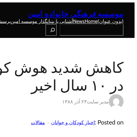
رفتن
به
موسسه فرهنگی خانواده امین
محتوا
(بدون عنوان)
Home
News
آشنایی با بنیانگذار موسسه امین
پرسش 
Search
در ۱۰ سال اخیر
مدیر سایت
۲۳ آذر ۱۳۸۸
Posted on :
اخبار کودکان و جوانان
مقالات