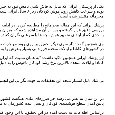
یكی از پزشكان ایرانی كه مایل به فاش شدن نامش نبود به خبرنگ
بوده و سرعت كاهش روند 
محرمانه منتشر شده است”.
به حدی كه از ابتدای تحقیق هوش بچه ها با سرعتی نگران كننده از ۱۰۰ شروع و در پایان به ۸۵ رسیده ا
وی همچنین گفت: “از سوی دیگر تحقیق بر روی روند مهاجرت نخبگ
در كشورهای كانادا و ایالات متحده فرزندانی بسیار باهوش را به
این پزشك ایرانی همچنین تاكید داشت: “به همان نسبت كه ایرا
كانادا و ایالات متحده بالاترین نرخ رشد كودكان باهوش را به دل
بی شك دلیل انتشار نتیجه این تحقیقات به جهت نگرانی این انجم
در این میان به نظر می رسد جز ضررهای مادی هنگفت كشورمان 
پایین آمدن سطح هوشمندی كودكان و نسل آینده كشورمان به مه
براساس اطلاعات به دست آمده در این تحقیق، با این وجود كشور