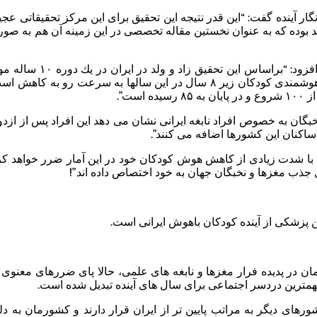
ار آینده گفت: “این قدر نتیجه این تحقیق برای این مركز تحقیقاتی عج
هوش كودكان زیر ۸ سال ایرانی شدید بوده كه به عنوان نخستین مقاله تخصصی در این زمینه آن هم به ص
پزشك ایرانی كه این مقاله محرمانه را مطالعه كرده، در ادامه افزود: “براساس این تحقیق زاد و ولد در 
بررسی دقیق قرار گرفته و پس از آن مشاهده شده كه میزان هوشمندی كودكان زیر ۸ سال در این سالها به سرعت رو به كاه
ست”.
ان به خصوص افراد نابغه ایرانی نشان می دهد این افراد پس از ازدو
 ساكنان این كشورها اضافه می كنند”.
ن با شدت زیادی از كاهش هوش كودكان خود در این آمار ضرر خواهد كر
یل جذب مغزها و نخبگان جهان به خود اختصاص داده اند”!
ن پزشكی از آینده كودكان باهوش ایرانی است.
در پدیده فرار مغزها و نابغه های علمی، حالا پای ضررهای معنوی 
مترین دردسر اجتماعی برای سال های آینده تبدیل شده است.
های دیگر به مراتب پایین تر از ایران قرار دارند و كشورمان به دل