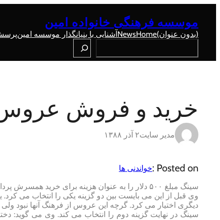
رفتن
به
موسسه فرهنگی خانواده امین
محتوا
(بدون عنوان)
Home
News
آشنایی با بنیانگذار موسسه امین
پرسش 
Search
خرید و فروش عروس 
مدیر سایت
۲ آذر ۱۳۸۸
Posted on :
خواندنی ها
سینگ مبلغ ۵۰۰ دلار را به عنوان هزینه برای خرید همسرش پرداخت تا بتواند وی را از روستای فقیری در ایالت بیهار به روستایش بیاورد.
وی قبل از این می بایست بین دو گزینه یکی را انتخاب می کرد. 
دیگری اختیار می کرد. گرچه این عروس از فرهنگ آنها نبود ولی 
سینگ در نهایت گزینه دوم را انتخاب می کند. وی می گوید: دختر