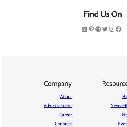
Find Us On
فیس‌بوک
اینستاگرم
توییتر
اسپاتیفای
پینترست
لینکداین
Company
Resourc
About
Bl
Advertisement
Newslet
Career
He
Contacts
Even