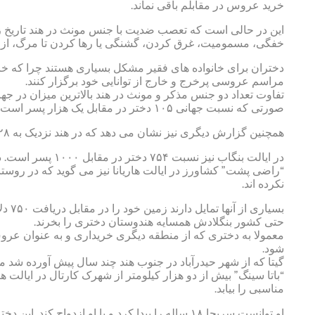
خرید عروس در مقابلم باقی نماند.
این در حالی است که تعصب ضدیت با جنس مونث در هند تاریخ زیاد
خفگی، مسمومیت، غرق کردن، گشنگی یا رها کردن تا مرگ، از د
دختران برای خانواده های فقیر مشکل بسیاری هستند چرا که خانواده
مراسم عروسی پرخرج و خارج از توانایی خود برگزار کنند.
صورتی که نسبت جهانی ۱۰۵ دختر در مقابل یک هزار پسر است.
همچنین گزارش دیگری نیز نشان می دهد که در هند نزدیک به ۲۸ میلیون پسر قادر نخواهند بود همسرانی برای خود برگزینند.
در ایالت بنگاب نیز نسبت ۷۵۴ دختر در مقابل ۱۰۰۰ پسر است. در ایالت هاریانا نیز به نسبت هر ۸۲۲ دختر ۱۰۰۰ پسر وجود دارد.
نکرده اند.
بسیار
حتی کشور بنگلادش همسایه هندوستان دختری را بخرند.
معمولا به دختری که از منطقه دیگری خریداری و به عنوان عروس 
شود.
گیتا که از شهر حیدرآباد در جنوب هند چند سال پیش آورده شد می 
“باتا سینگ” بیش از دو هزار کیلومتر از شهرک کارتال در ایالت 
مناسبی را بیابد.
او توانست سریجا ۱۸ ساله را پیدا کرد و با او از