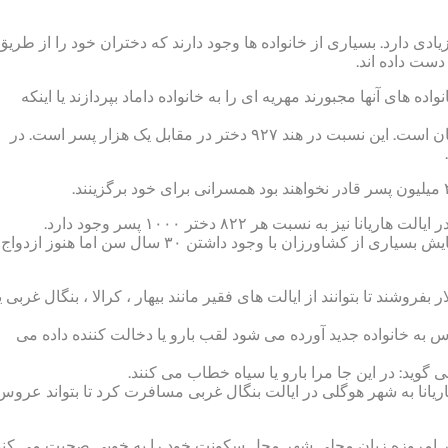
ی دارد. بسیاری از خانواده ها وجود دارند که دختران خود را از طریق
ست داده اند.
 های آنها مجبورند مهریه ای را به خانواده داماد بپردازند یا اینکه
تفاوت تعداد دو جنس مذکر و مونث در هند بالاترین میزان در جهان است. این نسبت در هند ۹۲۷ دختر در مقابل یک هزار پسر است. در
“راضی پشت” کشاورز در ایالت هاریانا نیز می گوید که در روستایش بسیاری از کشاورزان با وجود داشتن ۳۰ سال سن اما هنوز ازدواج
ی از آنها تمایل دارند زمین خود را در مقابل دریافت ۷۵۰ دلار بفروشند تا بتوانند از ایالت های فقیر مانند بیهار ، کرالا ، بنگال غربی 
به خانواده جدید آورده می شود لقب بارو یا دخالت کننده داده می
گوید: در این جا مرا بارو یا سیاه خطاب می کنند.
هاریانا به شهر هوگلی در ایالت بنگال غربی مسافرت کرد تا بتواند عروس
دواج کند .این دختر امروزه زبان محلی شهر محل سکونت خود را به خوبی صحبت می کن