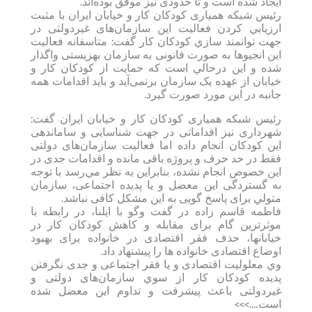
ایجاد شده است و تا حدودی نيز موفق بوده‌اند.
رئیس شبکه همیاری کودکان کار و خیابان ایران با مثبت
ارزيابي كردن فعالیت این سازمان‌های غیردولتی در
جهت توانمند سازي كودكان كار گفت: متاسفانه فعاليت
اين انجيوها به صورت قانونی به سازمان بهزیستی واگذار
شده و اين درحالي است که حمايت از كودكان كار و
خيابان از عهده یک سازمان برنمی‌آید و باید اقدامات همه
جانبه در اين مورد صورت گیرد.
رئیس شبکه همیاری کودکان کار و خیابان ایران گفت:
شهرداری نیز اقداماتی در جهت شناسایی و ساماندهی
اين كودكان انجام داده اما فعالیت سازمان‌های دولتی
فقط در حد حرف و پروژه باقی مانده و اقدامات جدی در
اين خصوص انجام نشده، بنابراين به نظر مي‌رسد با توجه
به گستردگی این معضل و یا پدیده اجتماعی، سازمان
متولي برای پاسخ گویی به این مشکل کافی نباشد.
فاطمه قاسم زاده در گفت وگو با ایلنا، در رابطه با
موثرترین گام برای مقابله و كاهش کودکان کار در
خیابانها، حذف فقر اقتصادی در خانواده برای بهبود
اوضاع اقتصادی خانواده ها را پیشنهاد داد.
وي معلولیت اقتصادی و یا فقر اجتماعی و جدی نگرفتن
پدیده کودکان کار از سوي سازمان‌های دولتی و
غیردولتی باعث پیشرفت و تداوم این معضل شده
است….>>>