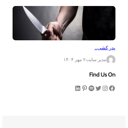
پدر کشی…
مدیر سایت
۲ مهر ۱۴۰۴
Find Us On
فیس‌بوک
اینستاگرم
توییتر
اسپاتیفای
پینترست
لینکداین