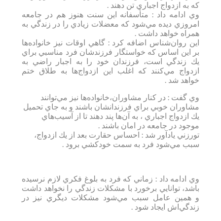
كه به ازدواج‌ اجباري تن دهند .
وي ادامه داد : متأسفانه اين سنت هنوز هم در جامعه
امروزي ديده مي‌شود كه معضلات زيادي را در زندگي به
همراه خواهد داشت .
اين روان‌شناس اضافه كرد : گاهي اوقات نيز خانواده‌ها
بر اين اساس كه خواستگار فرزندشان فرد مناسبي براي
يك زندگي است، فرزندان خود را به اجبار راضي به
ازدواج مي‌كنند كه اغلب اين ازدواج‌ها به طلاق ختم
خواهد شد .
وي گفت : در كنار مشاوران،خانواده‌ها نيز مي‌توانند
مشاوران خوبي براي فرزندانشان باشند و به جاي تحميل
يك ازدواج اجباري ، به آن‌ها پند دهند تا از آسيب‌هاي
موجود در جامعه در امان باشند .
تورزني يادآور شد : احساس حقارت بعد از يك ازدواج،
سبب مي‌شود فرد به سمت خودكشي برود .
وي ادامه داد : زماني كه فرد به بلوغ فكري لازم نرسيده
باشد، توانايي برخورد با مشكلات زندگي را نخواهد داشت
و همين عامل سبب مي‌شود مشكلات ديگري نيز در
زندگي‌اش ايجاد شود .