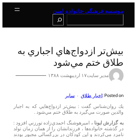
رفتن
به
موسسه فرهنگی خانواده امین
محتوا
Search
بيش‌تر ازدواج‌‌هاي اجباري به
طلاق ختم مي‌شود
مدیر سایت
۱۷ اردیبهشت ۱۳۸۸
اخبار طلاق
سایر
Posted on :
يك روان‌شناس گفت : بيش‌تر ازدواج‌هايي كه به اجبار
والدين صورت مي‌گيرد به طلاق ختم مي‌شود .
به گزارش ایونا ،
اميرهوشنگ احمدي‌زاده تورزني افزود :
در گذشته خانواده‌ها ، فرزندانشان را از همان زمان تولد
نامزد مي‌كردند و اين كودكان در بزرگسالي مجبور بودند