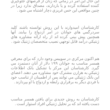
اين حال اين امر در زماني که زنان از قرصهاي جلوگيري
کننده استفاده کرده و يا باردارند، مصداق ندارد زيرا در
چنين مواقعي اين حس غريزي دچار اشتباه مي شود .
کارشناسان اميدوارند با اين روش توانسته باشند کليد
سردرگمي هاي جوانان در امر ازدواج را بيابند. آنها
همچنين پيش بيني کرده اند از راه ارائه مشاوره هاي
ژنتيکي درآمد قابل توجهي نصيب متخصصان ژنتيک شود .
هم اکنون مرکزي در سوييس وجود دارد که براي معرفي
همسر مناسب به جوانان ۱۹۹ دلار از آنان دستمزد مي
گيرد. کارشناسان اين مرکز با تشکيل بانک اطلاعات
ژنتيکي به هزارن مشترک خود مشاوره مي دهند. اعضاي
اين بانک ژنتيکي مي توانند پس از اطمينان از تناسب خود
با فردي ديگر به برقراري رابطه و ازدواج با او بپردازند .
کارشناسان به روش جديدي براي يافتن همسر مناسب
دست يافته اند که بر تحليل ژنتيکي افراد استوار است .