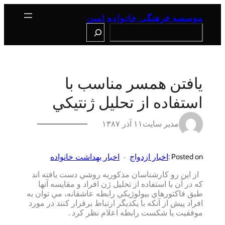
رفتن
به
موسسه فرهنگی خانواده امین
محتوا
Search
يافتن همسر مناسب با
استفاده از تحليل ژنتيکي
مدیر سایت
۱۱ آذر ۱۳۸۷
اخبار ازدواج
اخبار بهداشت خانواده
Posted on :
از اين رو کارشناسان مذکوربه روشي دست يافته اند
که در آن با استفاده از تحليل ژن افراد و مقايسه آنها
طبق فاکتورهاي بيولوژيکي رابطه عاشقانه، مي توان به
افراد پيش از آنکه با يکديگر ارتباط برقرار کنند در مورد
موفقيت يا شکست رابطه اعلام نظر کرد .