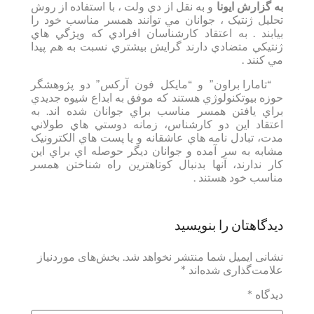
به گزارش ایونا
و به نقل از دي ولت ، با استفاده از روش
تحليل ژنتيک ، جوانان مي توانند همسر مناسب خود را
بيابند . به اعتقاد کارشناسان افرادي که ويژگي هاي
ژنتيکي متضادي دارند گرايش بيشتري نسبت به هم پيدا
مي کنند .
“تامارا براون” و “مايکل فون آرکس” دو پژوهشگر
حوزه بيوتکنولوژي هستند که موفق به ابداع شيوه جديدي
براي يافتن همسر مناسب براي جوانان شده اند. به
اعتقاد اين دو کارشناس، زمانه دوستي هاي طولاني
مدت، تبادل نامه هاي عاشقانه و يا پست هاي الکترونيک
مشابه به سر آمده و جوانان ديگر حوصله اي براي اين
کار ندارند، آنها بدنبال کوتاهترين راه شناختن همسر
مناسب خود هستند .
دیدگاهتان را بنویسید
نشانی ایمیل شما منتشر نخواهد شد.
بخش‌های موردنیاز
علامت‌گذاری شده‌اند
*
دیدگاه
*