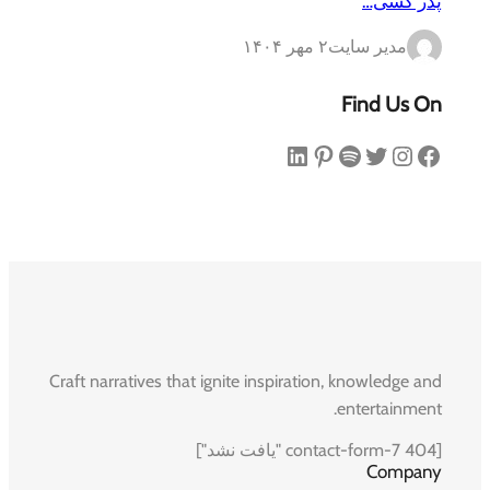
پدر کشی…
مدیر سایت
۲ مهر ۱۴۰۴
Find Us On
فیس‌بوک
اینستاگرم
توییتر
اسپاتیفای
پینترست
لینکداین
Craft narratives that ignite inspiration, knowledge and
entertainment.
[contact-form-7 404 "یافت نشد"]
Company