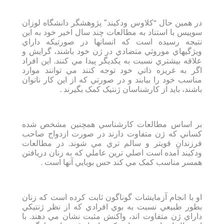
در همين حال “کلاوس ودکيند” پژوهشگر دانشگاه لوزان
سوييس با استناد به مطالعات چند سال اخير خود به اين
نتيجه رسيده است که انسانها در صورتيکه داراي
ويژگيهاي موروثي متضادي در ژن خود باشند، گرايش و
علاقه بيشتري نسبت به يکديگر پيدا مي کنند. اين افراد
اگر به غريزه ذاتي خود توجه کنند مي توانند موارد
مناسب خود را بيابند و در صورتي که از اين کار ناتوان
باشند، بايد از کارشناسان ژنتيک کمک بگيرند .
بر اساس مطالعات کارشناسي همچنين مشخص شده
کساني که ژن متفاوت دارند در صورت ازدواج صاحب
فرزندان قويتر و سالم تري مي شوند. در مطالعات
ودکيند آمده است اصلي ترين عاملي که به زنان دريافتن
همسر مناسب کمک مي کند حس بويايي آنها است .
او با انجام آزمايشات گوناگون ثابت کرده است که زنان
بطور طبيعي نسبت به بوي افرادي که از نظر ژنتيکي
داراي ژن متفاوت اند، واکنش مثبت نشان مي دهند. با