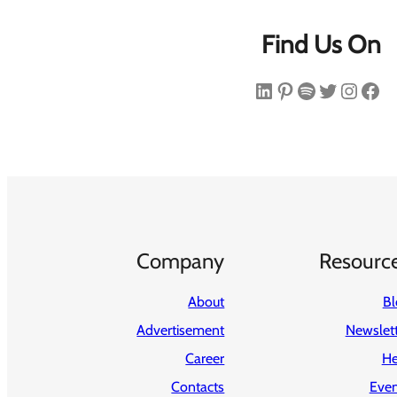
Find Us On
فیس‌بوک
اینستاگرم
توییتر
اسپاتیفای
پینترست
لینکداین
Company
Resourc
About
Bl
Advertisement
Newslet
Career
He
Contacts
Even