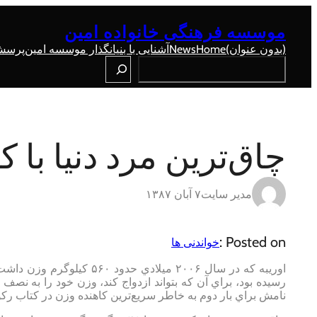
رفتن
به
موسسه فرهنگی خانواده امین
محتوا
(بدون عنوان)
Home
News
آشنایی با بنیانگذار موسسه امین
پرسش 
Search
چاق‌ترين مرد دنیا با 
مدیر سایت
۷ آبان ۱۳۸۷
Posted on :
خواندنی ها
اوريبه كه در سال ۲۰۰۶ ميلا
نامش براي بار دوم به خاطر سريع‌ترين كاهنده وزن در كتاب رك