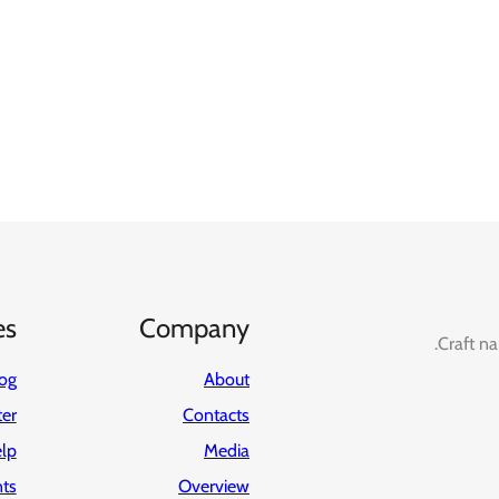
es
Company
Craft na
og
About
ter
Contacts
lp
Media
ts
Overview