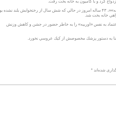
به گزارش ايسنا، به نقل از پايگاه اينترنتي تلگراف، «مانوئل اوريبه»«، ۴۳ ساله امروز در حالي كه شش سال از رختخوابش بلند نشده 
 داشتند و همگي اعتماد به نفس «اوربيه» را به خاطر حضور در جشن و كاهش وزنش
بنا به دستور پزشك مخصوصش از كيك عروسي نخورد.
ذاری شده‌اند
*