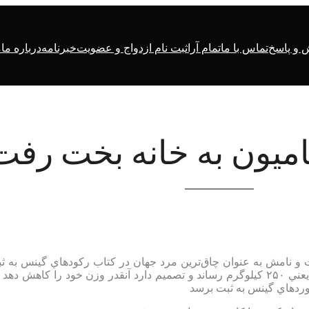
و پاسخ
تماس با ما
تمام آرا
ثبت نام ازدواج و عضویت
خبرنامه
درباره ما
م
كاميون به خانه بخت رفت
دي حدود ۵۶۰ كيلوگرم وزن داشت و نامش به عنوان چاق‌ترين مرد جهان در كتاب ركودهاي گينس به 
رسيده بود، براي آن كه بتواند ازدواج كند، وزن خود را به نصف يعني ۲۵۰ كيلوگرم رساند و تصميم دارد آنقدر وزن خود را كاهش د
وردهاي گينس به ثبت برسد