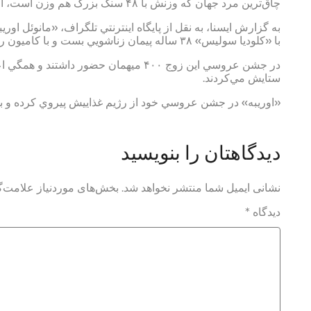
چاق‌ترين مرد جهان كه وزنش با ۴۸ سنگ بزرگ هم وزن است، ازدواج كرد و با كاميون به خانه بخت رفت.
با «كلوديا سوليس» ۳۸ ساله پيمان زناشويي بست و با كاميون راهي خانه بخت شد.
در جشن عروسي اين زوج ۴۰۰ ميهمان حضور
ستايش مي‌كردند.
«اوريبه» در جشن عروسي خود از رژيم غذاييش پيروي كرده و 
دیدگاهتان را بنویسید
نشانی ایمیل شما منتشر نخواهد شد.
بخش‌های موردنیاز علامت‌گ
دیدگاه
*