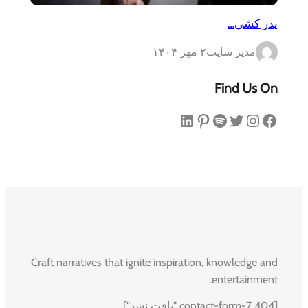
پدر کشی…
مدیر سایت
۲ مهر ۱۴۰۴
Find Us On
فیس‌بوک
اینستاگرم
توییتر
اسپاتیفای
پینترست
لینکداین
Craft narratives that ignite inspiration, knowledge and
entertainment.
[contact-form-7 404 "یافت نشد"]