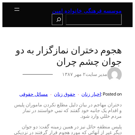
رفتن
به
موسسه فرهنگی خانواده امین
محتوا
Search
هجوم دختران نمازگزار به دو
جوان چشم چران
مدیر سایت
۲ مهر ۱۳۸۷
اخبار زنان
حقوق زنان
مسائل حقوقی
Posted on :
دختران مهاجم در بيان دليل مطلع نکردن ماموران پليس
و اقدام يک جانبه خود گفتند که نمي خواستند در نماز
مردم خللي وارد شود.
پليس منطقه حائل نيز در همين زمينه گفت: دو جوان
ديگر غير از آنهائي که مورد هجوم قرار گرفتند در نزديکي